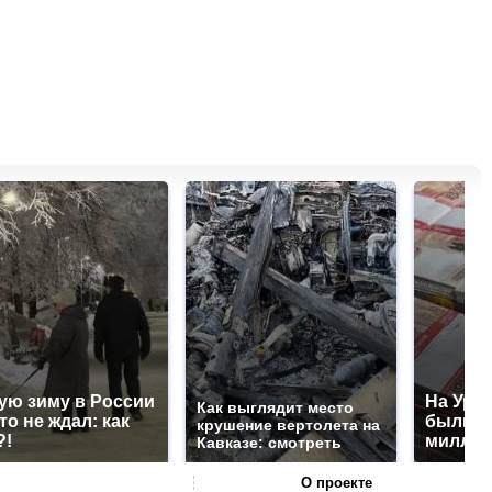
ую зиму в России
На Урал
Как выглядит место
то не ждал: как
были у
крушение вертолета на
?!
миллио
Кавказе: смотреть
О проекте