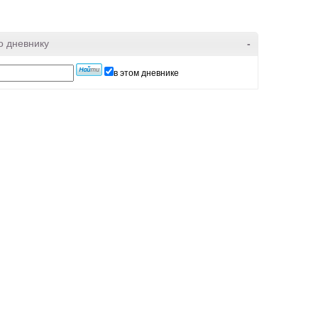
о дневнику
-
в этом дневнике