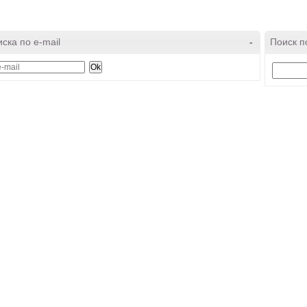
ска по e-mail
-
Поиск п