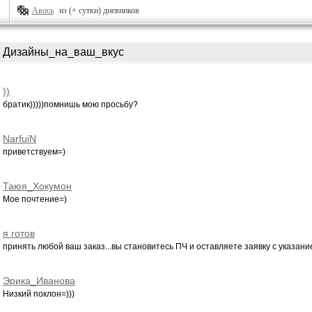
Авось
из (+ сутки) дневников
Дизайны_на_ваш_вкус
))
братик)))))помнишь мою просьбу?
NarfuiN
приветствуем=)
Таюя_Хокумон
Мое почтение=)
я готов
принять любой ваш заказ...вы становитесь ПЧ и оставляете заявку с указание
Эрика_Иванова
Низкий поклон=)))