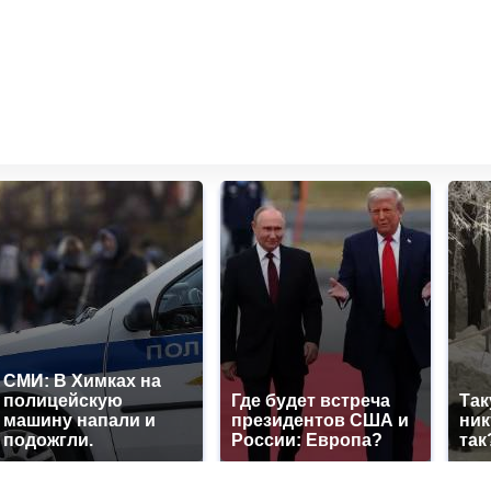
СМИ: В Химках на
полицейскую
Где будет встреча
Так
машину напали и
президентов США и
ник
подожгли.
России: Европа?
так