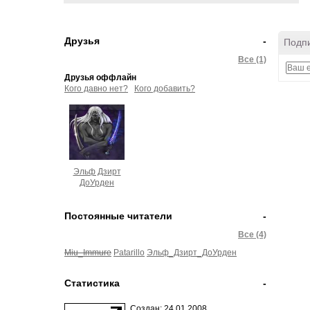
Друзья
-
Подпи
Все (1)
Друзья оффлайн
Кого давно нет?
Кого добавить?
Эльф Дзирт
ДоУрден
Постоянные читатели
-
Все (4)
Miu_Immure
Patarillo
Эльф_Дзирт_ДоУрден
Статистика
-
Создан: 24.01.2008