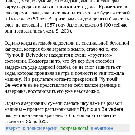
пиво, дамскую сумочку с помадами, американский флаг,
карту города, открытки, записки и так далее. Кроме того, в
свое время люди делали ставки на то, сколько будет жителей
в Тулсе через 50 лет. А призовым фондом должен был стать
счет, на который в 1957 году было положено $100 (сейчас
они превратились уже в $1200).
Однако когда автомобиль достали из специальной бетонной
капсулы, которая была зарыта в землю, стало ясно, что
Plymouth Belvedere находится в очень «грустном»
состоянии. Несмотря на то, что бункер был способен
выдержать удар ядерной бомбы, он не смог защитить от
воды, которая проникла внутрь и полностью уничтожила
машину. И в результате когда-то прекрасный Plymouth
Belvedere ныне представляет из себя жалкое зрелище и,
наверняка, восстановить его уже невозможно.
Однако американцы сумели сделать шоу даже из ржавой
машины – процесс распаковывания Plymouth Belvedere
был устроен очень красочно, а билеты на это событие
стоили от $5 до $25.
вверх^
к полной версии
понравилось!
в evernote