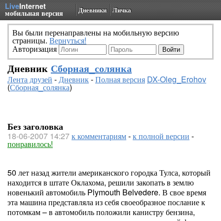
Live
Internet
Дневники
Личка
мобильная версия
Вы были перенаправлены на мобильную версию
страницы.
Вернуться!
Авторизация
Дневник
Сборная_солянка
Лента друзей
-
Дневник
-
Полная версия
DX-Oleg_Erohov
(
Сборная_солянка
)
Без заголовка
18-06-2007 14:27
к комментариям
-
к полной версии
-
понравилось!
50 лет назад жители американского городка Тулса, который
находится в штате Оклахома, решили закопать в землю
новенький автомобиль Plymouth Belvedere. В свое время
эта машина представляла из себя своеобразное послание к
потомкам – в автомобиль положили канистру бензина,