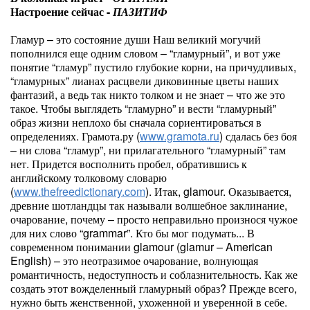
Настроение сейчас -
ПАЗИТИФ
Гламур – это состояние души Наш великий могучий
пополнился еще одним словом – “гламурный”, и вот уже
понятие “гламур” пустило глубокие корни, на причудливых,
“гламурных” лианах расцвели диковинные цветы наших
фантазий, а ведь так никто толком и не знает – что же это
такое. Чтобы выглядеть “гламурно” и вести “гламурный”
образ жизни неплохо бы сначала сориентироваться в
определениях. Грамота.ру (
www.gramota.ru
) сдалась без боя
– ни слова “гламур”, ни прилагательного “гламурный” там
нет. Придется восполнить пробел, обратившись к
английскому толковому словарю
(
www.thefreedictionary.com
). Итак, glamour. Оказывается,
древние шотландцы так называли волшебное заклинание,
очарование, почему – просто неправильно произнося чужое
для них слово “grammar”. Кто бы мог подумать... В
современном понимании glamour (glamur – American
English) – это неотразимое очарование, волнующая
романтичность, недоступность и соблазнительность. Как же
создать этот вожделенный гламурный образ? Прежде всего,
нужно быть женственной, ухоженной и уверенной в себе.