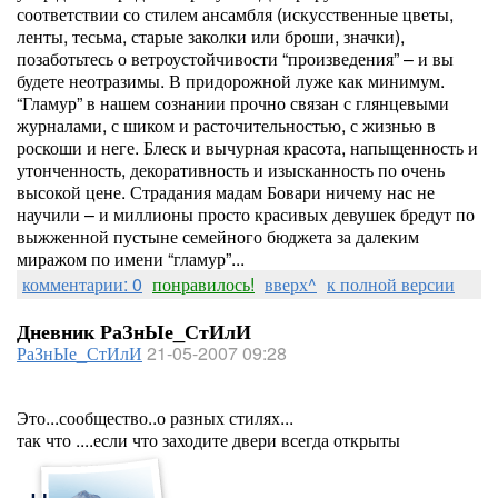
соответствии со стилем ансамбля (искусственные цветы,
ленты, тесьма, старые заколки или броши, значки),
позаботьтесь о ветроустойчивости “произведения” – и вы
будете неотразимы. В придорожной луже как минимум.
“Гламур” в нашем сознании прочно связан с глянцевыми
журналами, с шиком и расточительностью, с жизнью в
роскоши и неге. Блеск и вычурная красота, напыщенность и
утонченность, декоративность и изысканность по очень
высокой цене. Страдания мадам Бовари ничему нас не
научили – и миллионы просто красивых девушек бредут по
выжженной пустыне семейного бюджета за далеким
миражом по имени “гламур”...
комментарии: 0
понравилось!
вверх^
к полной версии
Дневник РаЗнЫе_СтИлИ
РаЗнЫе_СтИлИ
21-05-2007 09:28
Это...сообщество..о разных стилях...
так что ....если что заходите двери всегда открыты