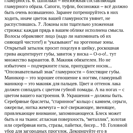
гламурность. 6. Шпильки – неизбежная составляющая
гламурного образа. Сапоги, туфли, босоножки – всё должно
быть очень возвышенно. Заранее потренируйтесь в них
ходить, иначе цветок вашей гламурности увянет, не
распустившись. 7. Локоны или тщательно уложенная
стрижка: каждая прядь в вашем облике исполнена смысла.
Волосы обрамляют лицо (надо ли напоминать об их
сияющей чистоте!) и “указывают” на эрогенные зоны.
Открытый затылок просит поцелуя в шейку, роскошная
грива акцентирует губы, завиток у виска – О-о-о!.. тут
множество вариантов. 8. Макияж обязателен. Но не
избыточен – подчеркните глаза, припудрите носик...
“Опознавательный знак” гламурности – блестящие губы.
Маникюр – это хорошее отношение к ногтям, гламурный
маникюр – это макияж для пальцев. Цвет и оттенок лака
должен совпадать с цветом губной помады. А на ногах – с
цветом вашего настроения. 9. Украшения – должны быть.
Серебряные браслеты, “старинное” кольцо с камнем, серьги,
ожерелье, нитка жемчуга – всё сверкающее, звенящее,
привлекающее внимание, запоминающееся. Блеск может
быть и на ткани: атласная поверхность, “металлик”, золотая
или серебряная нить, стразы, пайетки, бисер... 10. Головной
убор для загородных прогулок. Декорируйте его в