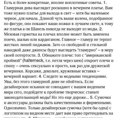
Есть и более конкретные, вполне воплотимые советы. 1.
Гламурная дива выглядит роскошно в вечернем платье. Вам
тоже нужно платье для выхода в свет – хотя бы маленькое
черное, для начала. Длиной чуть выше колена, подобранное
по фигуре, оно покажет ваши ножки в лучшем свете, к тому
же платья а-ля Шанель никогда не выходят из моды. 2.
Меховая горжетка на плечах вполне может быть заменена
пончо, шалью или кардиганом. Главное – гламур не терпит
жестких линий пиджаков. Зато со свободной и стильной
накидкой даже джинсы будут выглядеть “гламурно” – в меру
своей потертости. 3. Обнажите плечи: топ с “американской
проймой” (halterneck, т.е. петля через шею) откроет плечи и
спину – очень сексуально и просто, как раз для дружеской
вечеринки. Корсажи, декольте, кружевные вставки –
вечерний вариант. 4. Следите за модными тенденциями.
Увы, без этого гламурной диве не обойтись. Если
дизайнерские искания не совпадают с вашим видением
мира сего, подойдите к проблеме творчески: станьте
законодательницей моды! Но это еще дороже... 5. Сумочки
и аксессуары должны быть качественными и фирменными.
Однозначно. Только дизайнерская сумочка (хотя бы одна) с
логотипом на видном месте дает вам право претендовать на