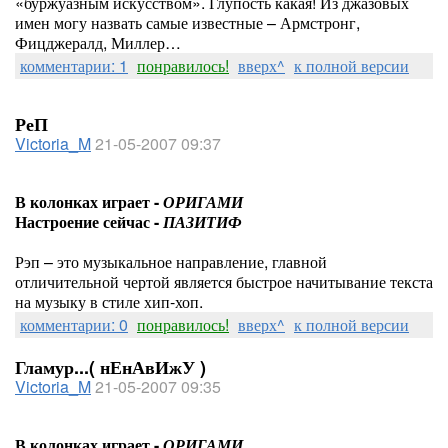
«буржуазным искусством». Глупость какая! Из джазовых
имен могу назвать самые известные – Армстронг,
Фицджералд, Миллер…
комментарии: 1
понравилось!
вверх^
к полной версии
РеП
Victoria_M
21-05-2007 09:37
В колонках играет -
ОРИГАМИ
Настроение сейчас -
ПАЗИТИФ
Рэп – это музыкальное направление, главной
отличительной чертой является быстрое начитывание текста
на музыку в стиле хип-хоп.
комментарии: 0
понравилось!
вверх^
к полной версии
Гламур...( нЕнАвИжУ )
Victoria_M
21-05-2007 09:35
В колонках играет -
ОРИГАМИ