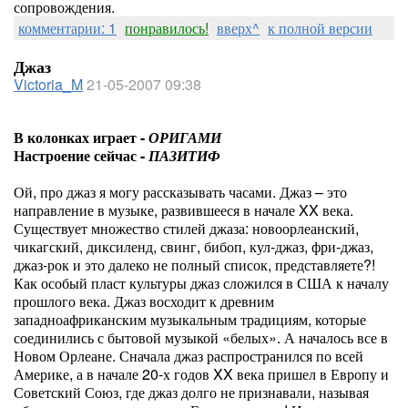
сопровождения.
комментарии: 1
понравилось!
вверх^
к полной версии
Джаз
Victoria_M
21-05-2007 09:38
В колонках играет -
ОРИГАМИ
Настроение сейчас -
ПАЗИТИФ
Ой, про джаз я могу рассказывать часами. Джаз – это
направление в музыке, развившееся в начале XX века.
Существует множество стилей джаза: новоорлеанский,
чикагский, диксиленд, свинг, бибоп, кул-джаз, фри-джаз,
джаз-рок и это далеко не полный список, представляете?!
Как особый пласт культуры джаз сложился в США к началу
прошлого века. Джаз восходит к древним
западноафриканским музыкальным традициям, которые
соединились с бытовой музыкой «белых». А началось все в
Новом Орлеане. Сначала джаз распространился по всей
Америке, а в начале 20-х годов XX века пришел в Европу и
Советский Союз, где джаз долго не признавали, называя