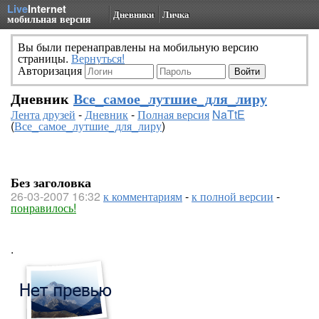
Live
Internet
Дневники
Личка
мобильная версия
Вы были перенаправлены на мобильную версию
страницы.
Вернуться!
Авторизация
Дневник
Все_самое_лутшие_для_лиру
Лента друзей
-
Дневник
-
Полная версия
NaTtE
(
Все_самое_лутшие_для_лиру
)
Без заголовка
26-03-2007 16:32
к комментариям
-
к полной версии
-
понравилось!
.