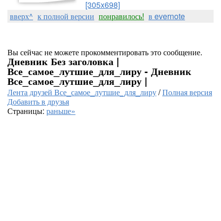
[305x698]
вверх^
к полной версии
понравилось!
в evernote
Вы сейчас не можете прокомментировать это сообщение.
Дневник Без заголовка |
Все_самое_лутшие_для_лиру - Дневник
Все_самое_лутшие_для_лиру |
Лента друзей Все_самое_лутшие_для_лиру
/
Полная версия
Добавить в друзья
Страницы:
раньше»