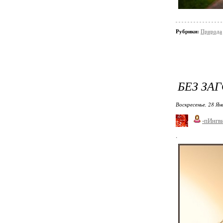
Рубрики:
Природа
БЕЗ ЗА
Воскресенье, 28 Ян
-пИнгв
.