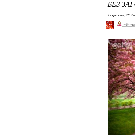
БЕЗ ЗА
Воскресенье, 28 Ян
-пИнгв
.