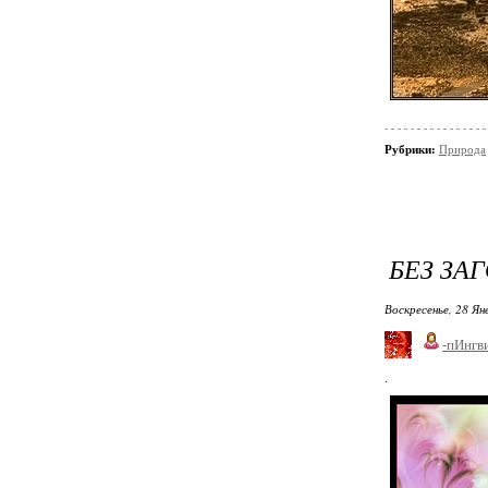
Рубрики:
Природа
БЕЗ ЗА
Воскресенье, 28 Ян
-пИнгв
.