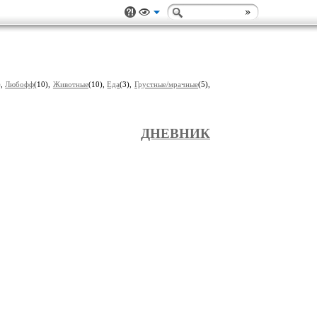
),
Любофф
(10),
Животные
(10),
Еда
(3),
Грустные/мрачные
(5),
ДНЕВНИК