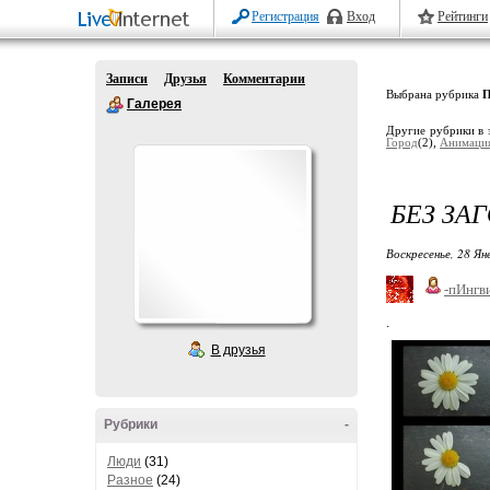
Регистрация
Вход
Рейтинги
Записи
Друзья
Комментарии
Выбрана рубрика
П
Галерея
Другие рубрики в 
Город
(2),
Анимаци
БЕЗ ЗА
Воскресенье, 28 Ян
-пИнгв
.
В друзья
Рубрики
-
Люди
(31)
Разное
(24)