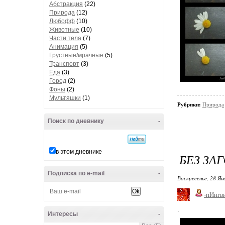
Абстракция
(22)
Природа
(12)
Любофф
(10)
Животные
(10)
Части тела
(7)
Анимация
(5)
Грустные/мрачные
(5)
Транспорт
(3)
Еда
(3)
Город
(2)
Фоны
(2)
Мультяшки
(1)
Рубрики:
Природа
Поиск по дневнику
-
в этом дневнике
БЕЗ ЗА
Подписка по e-mail
-
Воскресенье, 28 Ян
-пИнгв
.
Интересы
-