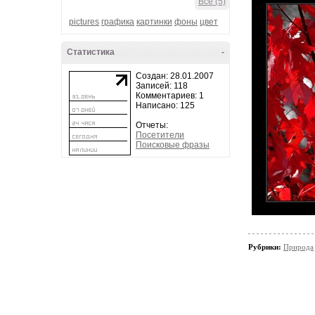
Все (5)
pictures
графика
картинки
фоны
цвет
Статистика
-
Создан: 28.01.2007
Записей: 118
Комментариев: 1
Написано: 125
Отчеты:
Посетители
Поисковые фразы
Рубрики:
Природа