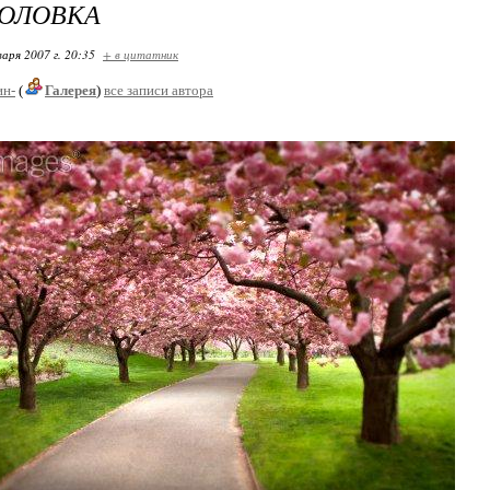
ГОЛОВКА
варя 2007 г. 20:35
+ в цитатник
ин-
(
Галерея
)
все записи автора