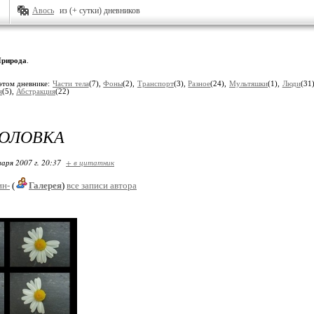
Авось
из (+ сутки) дневников
рирода
.
этом дневнике:
Части тела
(7),
Фоны
(2),
Транспорт
(3),
Разное
(24),
Мультяшки
(1),
Люди
(31
я
(5),
Абстракция
(22)
ГОЛОВКА
варя 2007 г. 20:37
+ в цитатник
ин-
(
Галерея
)
все записи автора