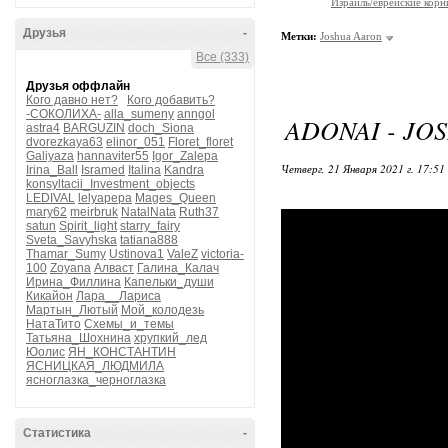
Израиль/еврейские корн
Друзья
-
Метки:
Joshua Aaron
Все (333)
Друзья оффлайн
Кого давно нет?
Кого добавить?
-СОКОЛИХА-
alla_sumeny
anngol
ADONAI - JO
astra4
BARGUZIN
doch_Siona
dvorezkaya63
elinor_051
Floret_floret
Galiyaza
hannaviter55
Igor_Zalepa
Четверг, 21 Января 2021 г. 17:51
Irina_Ball
Isramed
Italina
Kandra
konsyltacii_Investment_objects
LEDIVAL
lelyapepa
Mages_Queen
mary62
meirbruk
NatalNata
Ruth37
satun
Spirit_light
starry_fairy
Sveta_Savyhska
tatiana888
Thamar_Sumy
Ustinova1
ValeZ
victoria-
100
Zoyana
Алваст
Галина_Калач
Ирина_Филлина
Капельки_души
Кикайон
Лара__Лариса
Мартын_Лютый
Мой_колодезь
НатаТито
Схемы_и_темы
Татьяна_Шохнина
хрупкий_лед
Юолис
ЯН_КОНСТАНТИН
ЯСНИЦКАЯ_ЛЮДМИЛА
ясноглазка_черноглазка
Статистика
-