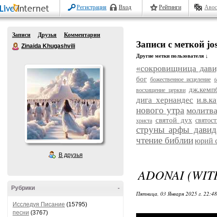
Регистрация
Вход
Рейтинги
Авос
Записи
Друзья
Комментарии
Записи с меткой jo
Zinaida Khugashvili
Другие метки пользователя ↓
«сокровищница дави
бог
божественное исцеление
б
дж.кемп
восхищение церкви
дига хернандес
и.в.к
нового утра
молитв
святой дух
святост
христа
струны арфы давид
чтение библии
юрий 
В друзья
ADONAI (WIT
Рубрики
-
Пятница, 03 Января 2025 г. 22:4
Исследуя Писание
(15795)
песни
(3767)