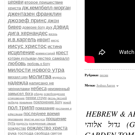
церкви
второе пришествие
дж.кемпбелл-морган
христа
джентазен франклин
джозеф принс
джон
дэвид
бивер
дух
доверие богу
дига хернандес
жизнь
и.в.каргель
иврит
иисус
иисус христос
истина
исцеление
крест
комментарий
лестер самралл
кэтрин кульман
любовь
любовь к богу
милости нового утра
молитва
Рубрики:
песни
михаил цин
мудрость
надежда
написано не
Метки:
Joshua Aaron
небеса
чернилами
неизменный
замысел бога
обида
освобождение
перри стоун
откровение
песнь песней
поклонение богу
победа
покаяние
покой
пол трипп
помазание
послание к
HEBREW & AR
последнее время
ефесянам
прощение
призвание
притчи иисуса
גדול אלוהי (GADOL ELOHAI) LIVE AT THE
путь
радость
рожденные свыше
рождество христа
рождество
GARDEN TOM
рука господа
свобода
святое