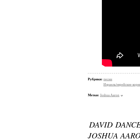
Рубрики:
песни
Израиль/еврейские корн
Метки:
Joshua Aaron
DAVID DANCE
JOSHUA AAR