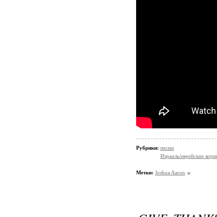
Рубрики:
песни
Израиль/еврейские корн
Метки:
Joshua Aaron