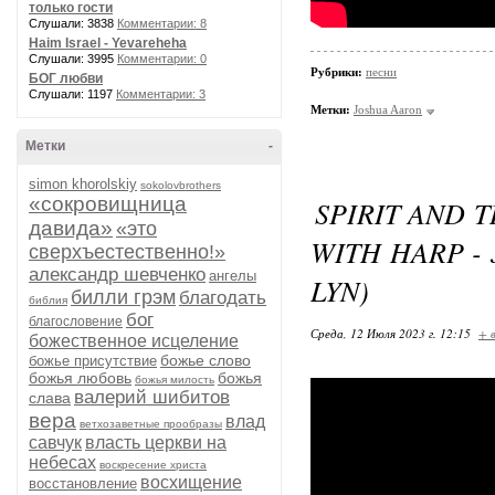
только гости
Слушали: 3838
Комментарии: 8
Haim Israel - Yevareheha
Слушали: 3995
Комментарии: 0
Рубрики:
песни
БОГ любви
Слушали: 1197
Комментарии: 3
Метки:
Joshua Aaron
Метки
-
simon khorolskiy
sokolovbrothers
«сокровищница
SPIRIT AND 
давида»
«это
WITH HARP - 
сверхъестественно!»
александр шевченко
ангелы
LYN)
билли грэм
благодать
библия
бог
благословение
Среда, 12 Июля 2023 г. 12:15
+ 
божественное исцеление
божье слово
божье присутствие
божья любовь
божья
божья милость
валерий шибитов
слава
вера
влад
ветхозаветные прообразы
савчук
власть церкви на
небесах
воскресение христа
восхищение
восстановление