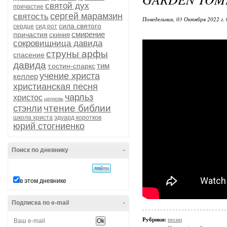
святой дух
причастие
сергей марамзин
святость
Понедельник, 03 Октября 2022 г.
сила святого
сердце
сид рот
смирение
причастия
скиния
сокровищница давида
струны арфы
спасение
давида
тим
т.остин-спаркс
учение христа
келлер
христианская песня
чарльз
христос
церковь
чтение библии
стэнли
школа христа
эдуард коротков
юрий стогниенко
Поиск по дневнику
-
в этом дневнике
Подписка по e-mail
-
Рубрики:
песни