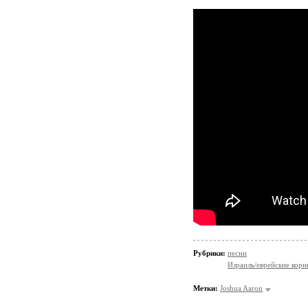
Рубрики:
песни
Израиль/еврейские корн
Метки:
Joshua Aaron