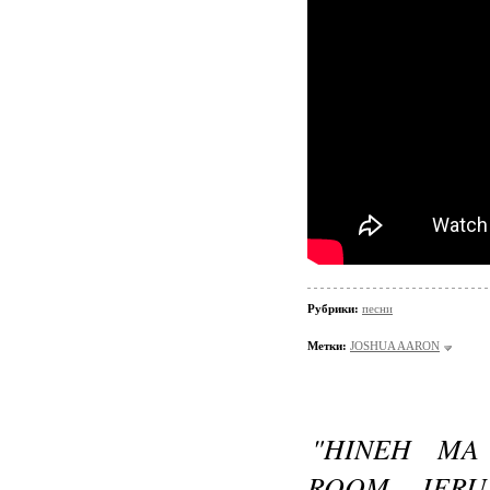
Рубрики:
песни
Метки:
JOSHUA AARON
"HINEH MA
ROOM, JERU