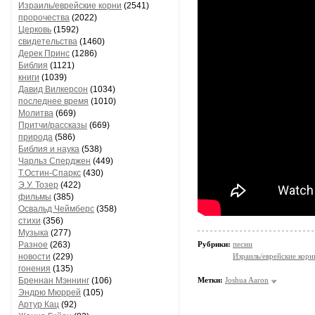
Израиль/еврейские корни
(2541)
пророчества
(2022)
Церковь
(1592)
свидетельства
(1460)
Дерек Принс
(1286)
Библия
(1121)
книги
(1039)
Давид Вилкерсон
(1034)
последнее время
(1010)
Молитва
(669)
Притчи/рассказы
(669)
природа
(586)
Библия и наука
(538)
Чарльз Сперджен
(449)
Т.Остин-Спаркс
(430)
Э.У. Тозер
(422)
фильмы
(385)
Освальд Чеймберс
(358)
стихи
(356)
Музыка
(277)
Разное
(263)
Рубрики:
песни
новости
(229)
Израиль/еврейские корн
гонения
(135)
Бреннан Мэннинг
(106)
Метки:
Joshua Aaron
Эндрю Мюррей
(105)
Артур Кац
(92)