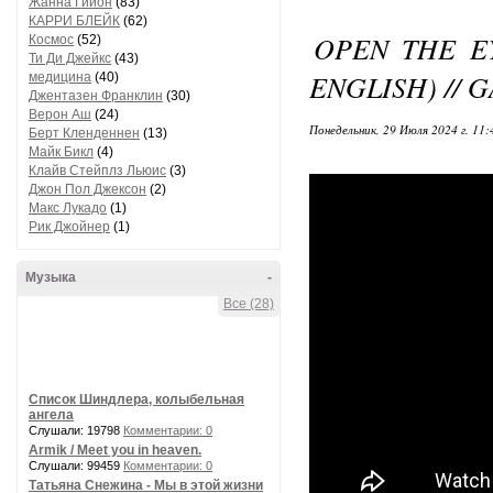
Жанна Гийон
(83)
КАРРИ БЛЕЙК
(62)
OPEN THE E
Космос
(52)
Ти Ди Джейкс
(43)
ENGLISH) // 
медицина
(40)
Джентазен Франклин
(30)
Верон Аш
(24)
Понедельник, 29 Июля 2024 г. 11
Берт Кленденнен
(13)
Майк Бикл
(4)
Клайв Стейплз Льюис
(3)
Джон Пол Джексон
(2)
Макс Лукадо
(1)
Рик Джойнер
(1)
Музыка
-
Все (28)
Список Шиндлера, колыбельная
ангела
Слушали: 19798
Комментарии: 0
Armik / Meet you in heaven.
Слушали: 99459
Комментарии: 0
Татьяна Снежина - Мы в этой жизни