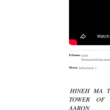
Рубрики:
песни
Израиль/еврейские корн
Метки:
Joshua Aaron
HINEH MA T
TOWER OF 
AARON