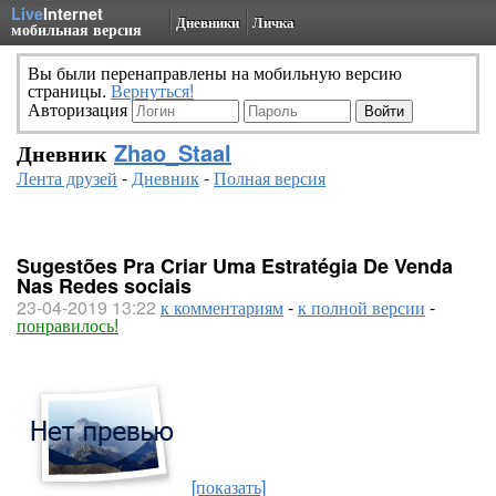
Live
Internet
Дневники
Личка
мобильная версия
Вы были перенаправлены на мобильную версию
страницы.
Вернуться!
Авторизация
Дневник
Zhao_Staal
Лента друзей
-
Дневник
-
Полная версия
Sugestões Pra Criar Uma Estratégia De Venda
Nas Redes sociais
23-04-2019 13:22
к комментариям
-
к полной версии
-
понравилось!
[показать]