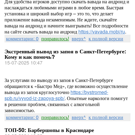
Для удобства игроков доступно скачать вавада на андроид и
наслаждаться любимыми играми в любое время. Быстрая
установка и широкий выбор игр – это то, что делает
приложение вавада незаменимым. Не ждите, скачайте
вавада на андроид и начните выигрывать! Все подробности
на сайте скачать вавада на андроид
https://vavada.mobi/ru
.
комментарии: 0
понравилось!
вверх^
к полной версии
Экстренный вывод из запоя в Санкт-Петербурге:
Кому и как помочь?
15-07-2025 10:47
За услугами по выводу из запоя в Санкт-Петербурге
обращаются к «Быстро Мед», где возможно осуществление
вывода из запоя круглосуточно
https://bystromed-
spb.ru/vyvod-iz-zapoya-spb/
. Опытные наркологи помогут
в решении проблем, связанных с алкогольной
зависимостью.
комментарии: 0
понравилось!
вверх^
к полной версии
ТОП-50: Барбершопы в Краснодаре