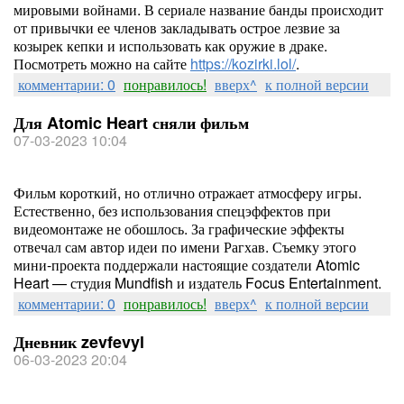
мировыми войнами. В сериале название банды происходит
от привычки ее членов закладывать острое лезвие за
козырек кепки и использовать как оружие в драке.
Посмотреть можно на сайте
https://kozirki.lol/
.
комментарии: 0
понравилось!
вверх^
к полной версии
Для Atomic Heart сняли фильм
07-03-2023 10:04
Фильм короткий, но отлично отражает атмосферу игры.
Естественно, без использования спецэффектов при
видеомонтаже не обошлось. За графические эффекты
отвечал сам автор идеи по имени Рагхав. Съемку этого
мини-проекта поддержали настоящие создатели Atomic
Heart — студия Mundfish и издатель Focus Entertainment.
комментарии: 0
понравилось!
вверх^
к полной версии
Дневник zevfevyl
06-03-2023 20:04