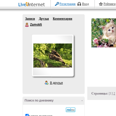
Регистрация
Вход
Рейтинги
Записи
Друзья
Комментарии
Zamob5
В друзья
Страницы:
[1]
2
Поиск по дневнику
-