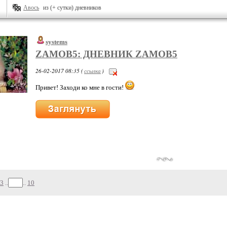
Авось
из (+ сутки) дневников
systems
ZAMOB5: ДНЕВНИК ZAMOB5
26-02-2017 08:35 (
ссылка
)
Привет! Заходи ко мне в гости!
3
..
..
10