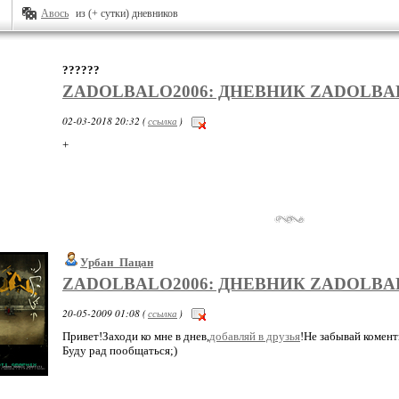
Авось
из (+ сутки) дневников
??????
ZADOLBALO2006: ДНЕВНИК ZADOLBA
02-03-2018 20:32 (
ссылка
)
+
Урбан_Пацан
ZADOLBALO2006: ДНЕВНИК ZADOLBA
20-05-2009 01:08 (
ссылка
)
Привет!Заходи ко мне в днев,
добавляй в друзья
!Не забывай комент
Буду рад пообщаться;)