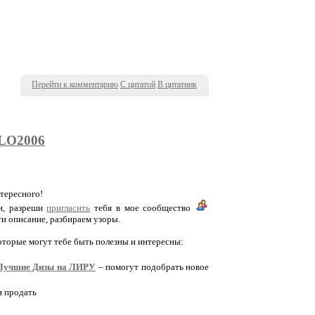
Перейти к комментарию
С цитатой
В цитатник
LO2006
нтересного!
щи, разреши
пригласить
тебя в мое сообщество
ти описание, разбираем узоры.
которые могут тебе быть полезны и интересны:
Лучшие Дизы на ЛИРУ
– помогут подобрать новое
и продать