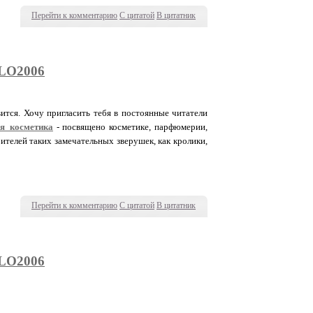
Перейти к комментарию
С цитатой
В цитатник
LO2006
ится. Хочу пригласить тебя в постоянные читатели
я_косметика
- посвящено косметике, парфюмерии,
телей таких замечательных зверушек, как кролики,
Перейти к комментарию
С цитатой
В цитатник
LO2006