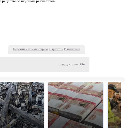
 рецепты со вкусным результатом.
Перейти к комментарию
С цитатой
В цитатник
Следующие 30
»