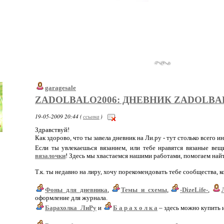
garagesale
ZADOLBALO2006: ДНЕВНИК ZADOLBA
19-05-2009 20:44 (
ссылка
)
Здравствуй!
Как здорово, что ты завела дневник на Ли.ру - тут столько всего и
Если ты увлекаешься вязанием, или тебе нравятся вязаные ве
вязалочки
! Здесь мы хвастаемся нашими работами, помогаем най
Т.к. ты недавно на лиру, хочу порекомендовать тебе сообщества, 
Фоны_для_дневника
,
Темы_и_схемы
,
-DizeLife-
,
оформление для журнала.
Барахолка_ЛиРу
и
Б а р а х о л к а
– здесь можно купить 