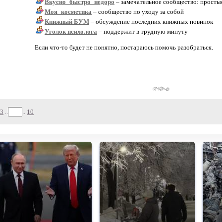
Вкусно_быстро_недоро
– замечательное сообщество: простые
Моя_косметика
– сообщество по уходу за собой
Книжный БУМ
– обсуждение последних книжных новинок
Уголок психолога
– поддержит в трудную минуту
Если что-то будет не понятно, постараюсь помочь разобраться.
3
..
..
10