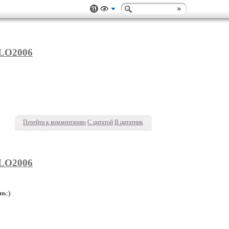
LO2006
Перейти к комментарию
С цитатой
В цитатник
LO2006
иь:)