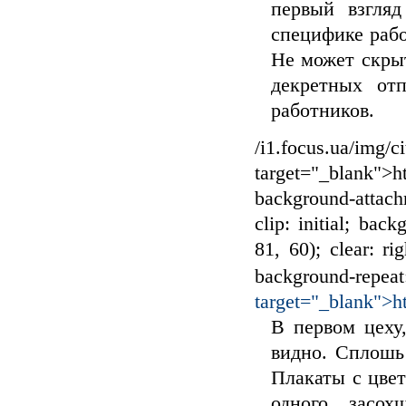
первый взгляд
специфике рабо
Не может скрыт
декретных отп
работников.
/i1.focus.ua/img/c
target="_blank">ht
background-attachm
clip: initial; back
81, 60); clear: rig
background-repea
target="_blank">ht
В первом цеху
видно. Сплошь
Плакаты с цвет
одного засох