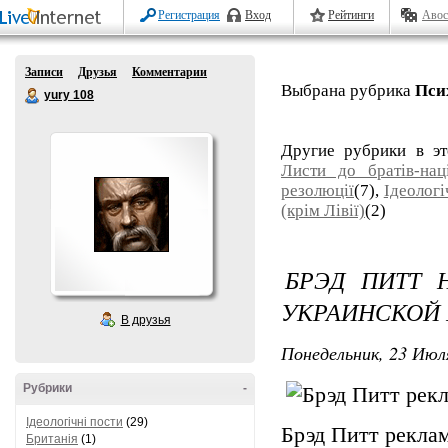
Регистрация
Вход
Рейтинги
Авос
Записи
Друзья
Комментарии
Выбрана рубрика
Пси
yury 108
Другие рубрики в э
Листи до братів-наці
резолюції
(7),
Ідеологі
(крім Лівії)
(2)
БРЭД ПИТТ 
УКРАИНСКОЙ
В друзья
Понедельник, 23 Июля
Рубрики
-
Ідеологічні пости
(29)
Брэд Питт рекла
Британія
(1)