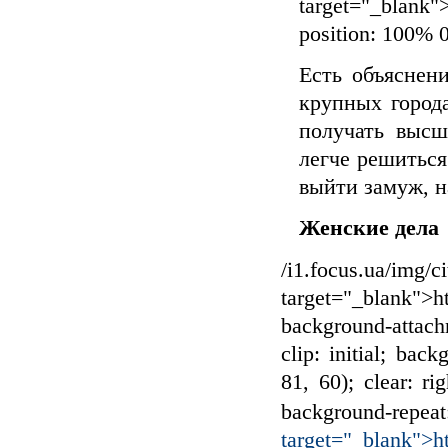
target="_blank">
position: 100% 
Есть объяснен
крупных город
получать высш
легче решиться
выйти замуж, н
Женские дела
/i1.focus.ua/img/c
target="_blank">ht
background-attachm
clip: initial; back
81, 60); clear: rig
background-repea
target="_blank">ht