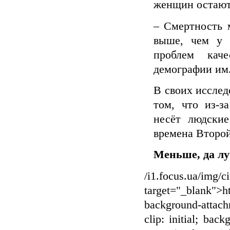
женщин остают
– Смертность 
выше, чем у 
проблем каче
демографии им
В своих исслед
том, что из-з
несёт людски
времена Второй
Меньше, да л
/i1.focus.ua/img/c
target="_blank">ht
background-attachm
clip: initial; back