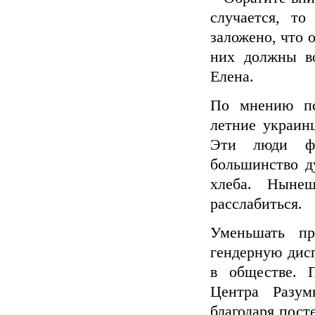
случается, то
заложено, что о
них должны во
Елена.
По мнению пс
летние украин
Эти люди фо
большинство д
хлеба. Нынеш
расслабиться.
Уменьшать пр
гендерную дис
в обществе. 
Центра Разум
благодаря пос