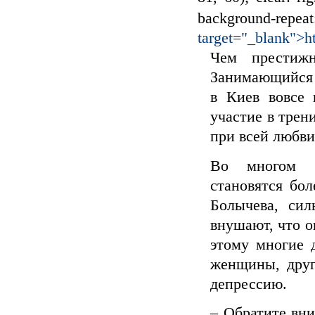
background-repea
target="_blank">ht
Чем престиж
Занимающийся 
в Киев вовсе 
участие в трен
при всей любви
Во многом и
становятся бо
Болычева, си
внушают, что о
этому многие 
женщины, друг
депрессию.
– Обратите вни