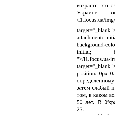
возрасте это с
Украине – о
/i1.focus.ua/img
target="_blank"
attachment: initi
background-color
initial; b
">
/i1.focus.ua/
target="_blank"
position: 0px 0
определённому 
затем слабый п
том, в каком во
50 лет. В Укр
2