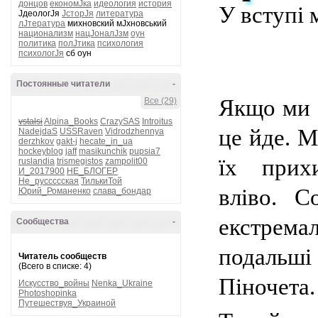
донцов
економЈка
идеология
история
У вступі 
ЈдеологЈя
ЈсторЈя
литература
лЈтература
михновский мЈхновський
национализм
нацЈоналЈзм
оун
политика
полЈтика
психология
психологЈя
сб оун
Постоянные читатели
-
Якщо ми в
Все (29)
vstalsi
Alpina_Books
CrazySAS
Introitus
це йде.
М
NadejdaS
USSRaven
Vidrodzhennya
derzhkov
gakt-j
hecate_in_ua
hockeyblog
jaff
masikunchik
pupsia7
їх прих
ruslandia
trismegistos
zampolit00
И_2017900
НЕ_БЛОГЕР
Не_руссссская
ТилькиТой
вліво.
С
Юрий_Романенко
слава_бондар
екстрема
Сообщества
-
подальші
Читатель сообществ
(Всего в списке: 4)
Піночета.
Искусство_войны
Nenka_Ukraine
Photoshopinka
Путешествуя_Украиной