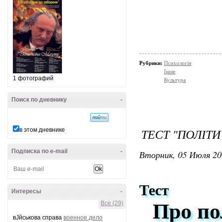
Рубрики:
Психологія
Інше
1 фотографий
Культура
Поиск по дневнику
-
ТЕСТ "ПОЛІТ
в этом дневнике
Подписка по e-mail
-
Вторник, 05 Июля 20
Тест
Интересы
-
Все (29)
Про по
вЈйськова справа
военное дело