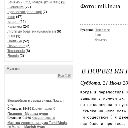
Близький Схід, Магріб (крім Лівії)
(2)
Фото: mil.in.ua
Економіка
(27)
Ідеологічні резолюції
(7)
Інше
(47)
Історія
(25)
Культура
(24)
Рубрики:
Психологія
Листи до братів-націоналістів
(6)
Інше
Лівія
(3)
Культура
Політика
(52)
Психологія
(6)
Технологія
(6)
Японія
(2)
В НОРВЕГИИ 
Музыка
-
Все (19)
Суббота, 21 Июля 20
Когда я перепостила 
заявлял в комментах, 
Волшебная музыка зимы. Падал
снег
он ссылался на отсутс
Слушали: 38489
Комментарии: 0
 ссылка на него есть 
Пианино - Музыка души
 и обществом ( я даже
Слушали: 91166
Комментарии: 0
Мантра успокоения ума Tumi Bhaja
где было и про геев, 
re Mana – Manish Vyas