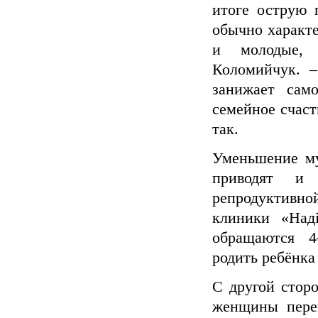
итоге острую 
обычно характ
и молодые, –
Коломийчук. 
занижает сам
семейное счасть
так.
Уменьшение му
приводят и
репродуктивно
клиники «Над
обращаются 4
родить ребёнка 
С другой стор
женщины пере