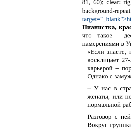
81, 60); clear: rig
background-repea
target="_blank">ht
Пианистка, кра
что такое деф
намерениями в У
«Если знаете, 
восклицает 27
карьерой – пор
Однако с замуж
– У нас в стр
женаты, или н
нормальной раб
Разговор с не
Вокруг группк