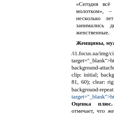
«Сегодня всё
молотком», –
несколько ле
занимались д
женственные.
Женщины, му
/i1.focus.ua/img/c
target="_blank">ht
background-attachm
clip: initial; back
81, 60); clear: rig
background-repea
target="_blank">ht
Оценка плюс.
отмечает, что 