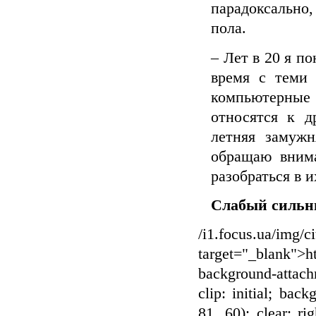
парадоксально
пола.
– Лет в 20 я п
время с теми 
компьютерные
относятся к д
летняя замуж
обращаю вним
разобраться в и
Слабый сильн
/i1.focus.ua/img/c
target="_blank">ht
background-attachm
clip: initial; back
81, 60); clear: rig