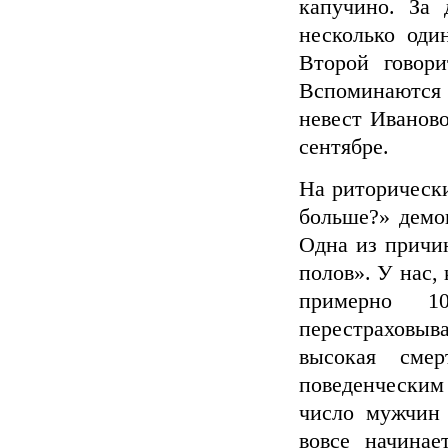
капучино. За 
несколько оди
Второй говори
Вспоминаются
невест Иваново
сентябре.
На риторическ
больше?» демог
Одна из причи
полов». У нас,
примерно 1
перестраховыв
высокая смер
поведенческим
число мужчин 
вовсе начинае