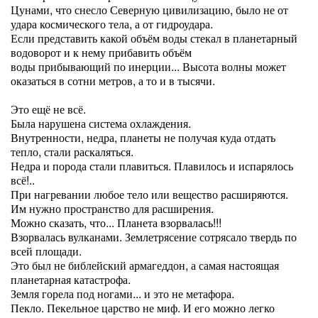
Цунами, что снесло Северную цивилизацию, было не от
удара космического тела, а от гидроудара.
Если представить какой объём воды стекал в планетарный
водоворот и к нему прибавить объём
воды прибывающий по инерции... Высота волны может
оказаться в сотни метров, а то и в тысячи.
Это ещё не всё.
Была нарушена система охлаждения.
Внутренности, недра, планеты не получая куда отдать
тепло, стали раскаляться.
Недра и порода стали плавиться. Плавилось и испарялось
всё!..
При нагревании любое тело или вещество расширяются.
Им нужно пространство для расширения.
Можно сказать, что... Планета взорвалась!!!
Взорвалась вулканами. Землетрясение сотрясало твердь по
всей площади.
Это был не библейский армагеддон, а самая настоящая
планетарная катастрофа.
Земля горела под ногами... и это не метафора.
Пекло. Пекельное царство не миф. И его можно легко