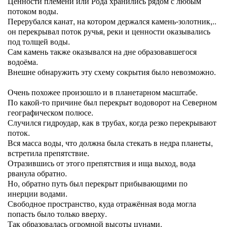
Ценности племени или Рода хранились рядом с любым
потоком воды.
Перерубался канат, на котором держался камень-золотник,..
он перекрывал поток ручья, реки и ценности оказывались
под толщей воды.
Сам камень также оказывался на дне образовавшегося
водоёма.
Внешне обнаружить эту схему сокрытия было невозможно.
Очень похожее произошло и в планетарном масштабе.
По какой-то причине был перекрыт водоворот на Северном
географическом полюсе.
Случился гидроудар, как в трубах, когда резко перекрывают
поток.
Вся масса воды, что должна была стекать в недра планеты,
встретила препятствие.
Отразившись от этого препятствия и ища выход, вода
рванула обратно.
Но, обратно путь был перекрыт прибывающими по
инерции водами.
Свободное пространство, куда отражённая вода могла
попасть было только вверху.
Так образовалась огромной высоты цунами.