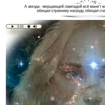
. .｡.:*･゜ﾟ･*☆ …
А звезда - мерцающей лампадой всё мани'т 
обещая страннику награду, обещая счас