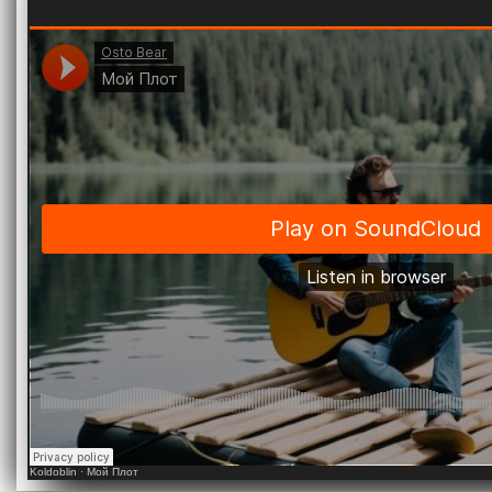
Koldoblin
·
Мой Плот