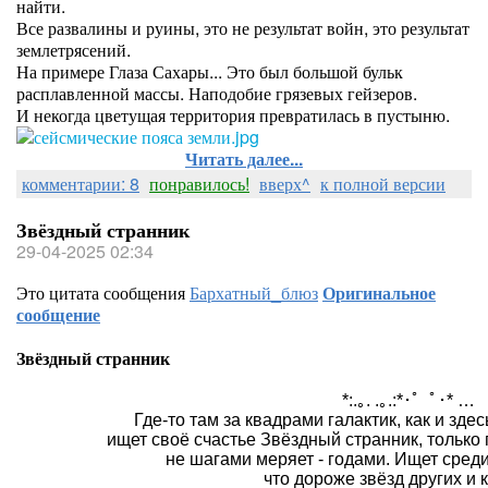
найти.
Все развалины и руины, это не результат войн, это результат
землетрясений.
На примере Глаза Сахары... Это был большой бульк
расплавленной массы. Наподобие грязевых гейзеров.
И некогда цветущая территория превратилась в пустыню.
Читать далее...
комментарии: 8
понравилось!
вверх^
к полной версии
Звёздный странник
29-04-2025 02:34
Это цитата сообщения
Бархатный_блюз
Оригинальное
сообщение
Звёздный странник
*:.｡. .｡.:*･゜ﾟ･* …
Где-то там за квадрами галактик, как и здес
ищет своё счастье Звёздный странник, только 
не шагами меряет - годами. Ищет среди
что дороже звёзд других и к