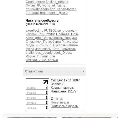
Сообщество
Smiling_people
Twitter_RU
world_of_flashs
YourWallpapers
Арт_Калейдоскоп
Frondam
Телепроект_Дом-2
Читатель сообществ
(Всего в списке: 18)
axeeffect_ru
FUTBOL
se_prognoz
-
Kritika-LiRu-
СУЧКИ
Планета_Ночь
АвКи_дЛя_Вас
личность_социума
Отказники_Петербурга
Pinacoteca
Мода_и_стиль_с_Сусловым
Кама-
сутра
Зал_славы
Авто-Любитель
gluttonous_people
Look_Digest
Vogue_In_Your_Life
Футбол_и_не_только
Статистика
-
Создан: 12.11.2007
Записей:
Комментариев:
Написано: 15177
Отчеты:
Посетители
Поисковые фразы