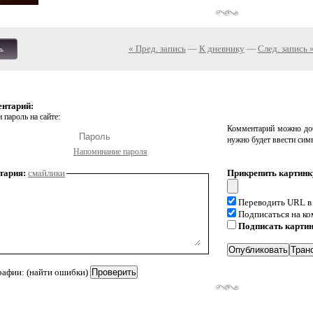
« Пред. запись
—
К дневнику
—
След. запись 
ь
ентарий:
 пароль на сайте:
Комментарий можно доб
нужно будет ввести сим
Напоминание пароля
тария:
смайлики
Прикрепить картинк
Переводить URL в
Подписаться на к
Подписать карти
рафии: (найти ошибки)