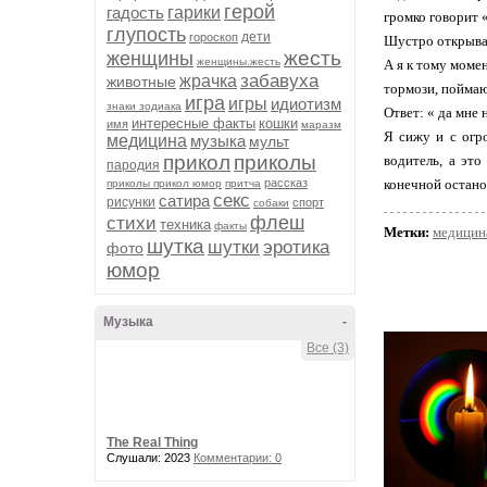
герой
гадость
гарики
громко говорит «
глупость
дети
гороскоп
Шустро открывае
жесть
женщины
женщины.жесть
А я к тому моме
забавуха
жрачка
животные
тормози, поймаю
игра
игры
идиотизм
знаки зодиака
Ответ: « да мне 
интересные факты
кошки
имя
маразм
Я сижу и с огр
медицина
музыка
мульт
прикол
приколы
водитель, а это
пародия
рассказ
конечной остано
приколы прикол юмор
притча
секс
сатира
рисунки
спорт
собаки
флеш
стихи
техника
факты
Метки:
медицин
шутка
шутки
эротика
фото
юмор
Музыка
-
Все (3)
The Real Thing
Слушали: 2023
Комментарии: 0