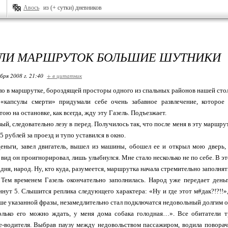
Авось
из (+ сутки) дневников
ЛИ МАРШРУТОК БОЛЬШИЕ ШУТНИКИ
бря 2008 г. 21:40
+ в цитатник
о в маршрутке, бороздящей просторы одного из спальных районов нашей сто
«капсулы смерти» придумали себе очень забавное развлечение, которое
ю на остановке, как всегда, жду эту Газель. Подъезжает.
вый, следовательно лезу в перед. Получилось так, что после меня в эту маршрут
15 рублей за проезд и тупо уставился в окно.
деньги, завел двигатель, вышел из машины, обошел ее и открыл мою дверь,
вид он проигнорировал, лишь улыбнулся. Мне стало несколько не по себе. В э
дня, народ. Ну, кто куда, разумеется, маршрутка начала стремительно заполня
Тем временем Газель окончательно заполнилась. Народ уже передает деньги
нут 5. Слышится реплика следующего характера: «Ну и где этот м#дак?!?!!»
ше указанной фразы, незамедлительно стал подключатся недовольный долгим о
олько его можно ждать, у меня дома собака голодная…». Все обитатели т
е-водителя. Выбрав паузу между недовольством пассажиром, водила поворач