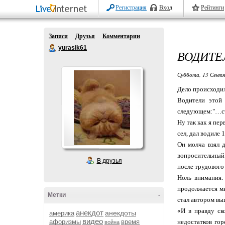
Регистрация
Вход
Рейтинги
Записи
Друзья
Комментарии
yurasik61
ВОДИТЕ
Суббота, 13 Сентя
Дело происходил
Водители этой 
следующем:"…сто
Ну так как я пер
сел, дал водиле 
Он молча взял 
вопросительный 
В друзья
после трудового 
Ноль внимания. 
продолжается ми
Метки
-
стал автором вы
«И в правду ск
анекдот
анекдоты
америка
видео
афоризмы
время
недостатков гор
война