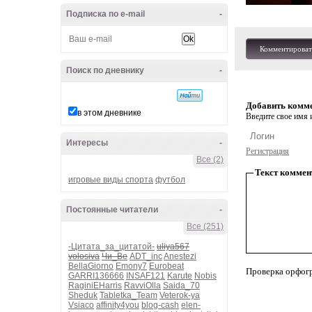
Подписка по e-mail
-
Комментироват
Поиск по дневнику
-
Добавить комм
в этом дневнике
Введите свое имя и
Интересы
-
Регистрация
Все (2)
Текст коммен
игровые виды спорта
футбол
Постоянные читатели
-
Все (251)
-Цитата_за_цитатой-
uliya567
volosiva
Чи_Ве
ADT_inc
Anestezi
BellaGiorno
Emony7
Eurobeat
Проверка орфог
GARRI136666
INSAF121
Karute
Nobis
RaginiEHarris
RavviOlla
Saida_70
Sheduk
Tabletka_Team
Veterok-ya
Vsiaco
affinity4you
blog-cash
elen-