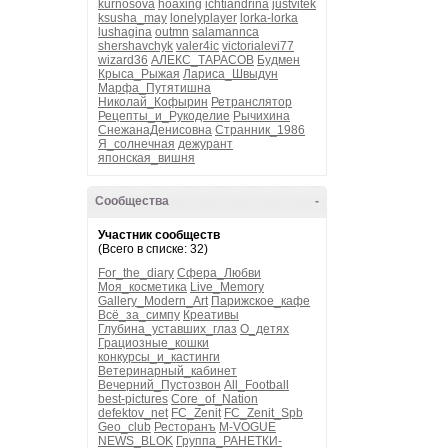
kurnosova
hoaxing
ichtiandrina
justvitek
ksusha_may
lonelyplayer
lorka-lorka
lushagina
outmn
salamannca
shershavchyk
valer4ic
victorialevi77
wizard36
АЛЕКС_ТАРАСОВ
Будмен
Крыса_Рыжая
Лариса_Швыдун
Марфа_Путятишна
Николай_Кофырин
Ретранслятор
Рецепты_и_Рукоделие
Рычихина
СнежанаДенисовна
Странник_1986
Я_солнечная
дежурант
японская_вишня
Сообщества
-
Участник сообществ
(Всего в списке: 32)
For_the_diary
Сфера_Любви
Моя_косметика
Live_Memory
Gallery_Modern_Art
Парижское_кафе
Всё_за_симпу
Креативы
Глубина_уставших_глаз
О_детях
Грациозные_кошки
конкурсы_и_кастинги
Ветеринарный_кабинет
Вечерний_Пустозвон
All_Football
best-pictures
Core_of_Nation
defektov_net
FC_Zenit
FC_Zenit_Spb
Geo_club
Ресторанъ
M-VOGUE
NEWS_BLOK
Группа_РАНЕТКИ-