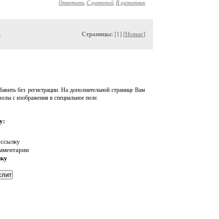
Ответить
С цитатой
В цитатник
»
Страницы:
[1] [
Новые
]
авить без регистрации. На дополнительной странице Вам
волы с изображения в специальное поле.
у:
 ссылку
омментарии
нку