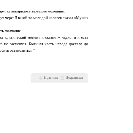
ршрутке воцарилось зловещее молчание.
ут через 5 какой-то молодой человек сказал «Мужик
ять молчание.
 критический момент и сказал: « ладно, я и есть
то не засмеялся. Большая часть народа доехала до
осить остановиться."
Нравится
Поделиться