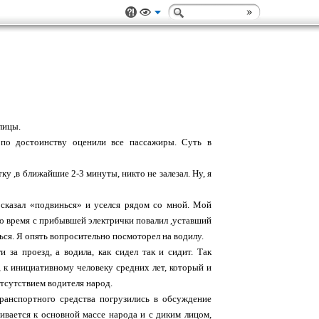
лицы.
 по достоинству оценили все пассажиры. Суть в
ку ,в ближайшие 2-3 минуты, никто не залезал. Ну, я
 сказал «подвинься» и уселся рядом со мной. Мой
то время с прибывшей электрички повалил ,уставший
ться. Я опять вопросительно посмоторел на водилу.
 за проезд, а водила, как сидел так и сидит. Так
, к инициативному человеку средних лет, который и
тсутствием водителя народ.
ранспортного средства погрузились в обсуждение
ивается к основной массе народа и с диким лицом,