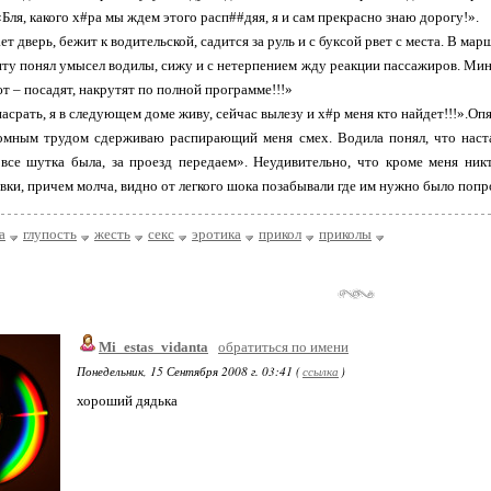
Бля, какого х#ра мы ждем этого расп##дяя, я и сам прекрасно знаю дорогу!».
т дверь, бежит к водительской, садится за руль и с буксой рвет с места. В ма
нту понял умысел водилы, сижу и с нетерпением жду реакции пассажиров. Мин
т – посадят, накрутят по полной программе!!!»
насрать, я в следующем доме живу, сейчас вылезу и х#р меня кто найдет!!!».Оп
омным трудом сдерживаю распирающий меня смех. Водила понял, что настал
 все шутка была, за проезд передаем». Неудивительно, что кроме меня ник
вки, причем молча, видно от легкого шока позабывали где им нужно было попр
а
глупость
жесть
секс
эротика
прикол
приколы
Mi_estas_vidanta
обратиться по имени
Понедельник, 15 Сентября 2008 г. 03:41 (
ссылка
)
хороший дядька