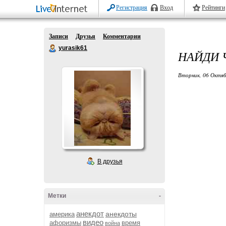
Регистрация
Вход
Рейтинги
Записи
Друзья
Комментарии
yurasik61
НАЙДИ 
Вторник, 06 Октяб
В друзья
Метки
-
анекдот
анекдоты
америка
видео
афоризмы
время
война