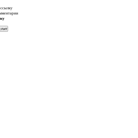
 ссылку
омментарии
нку