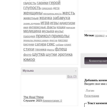
герой
гадость
гарики
глупость
дети
гороскоп
жесть
женщины
женщины.жесть
забавуха
жрачка
животные
игра
игры
идиотизм
знаки зодиака
интересные факты
кошки
имя
маразм
медицина
музыка
мульт
прикол
приколы
Метки:
прикол
пародия
рассказ
приколы прикол юмор
притча
секс
сатира
рисунки
спорт
собаки
флеш
стихи
техника
факты
шутка
шутки
эротика
фото
юмор
Комментироват
Музыка
-
Все (3)
Добавить комм
Введите свое имя и
Регистрация
The Real Thing
Слушали: 2023
Комментарии: 0
Текст коммен