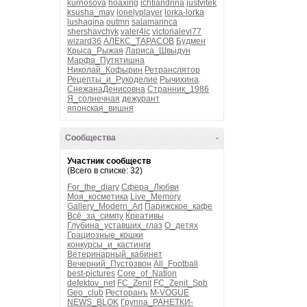
kurnosova
hoaxing
ichtiandrina
justvitek
ksusha_may
lonelyplayer
lorka-lorka
lushagina
outmn
salamannca
shershavchyk
valer4ic
victorialevi77
wizard36
АЛЕКС_ТАРАСОВ
Будмен
Крыса_Рыжая
Лариса_Швыдун
Марфа_Путятишна
Николай_Кофырин
Ретранслятор
Рецепты_и_Рукоделие
Рычихина
СнежанаДенисовна
Странник_1986
Я_солнечная
дежурант
японская_вишня
Сообщества
-
Участник сообществ
(Всего в списке: 32)
For_the_diary
Сфера_Любви
Моя_косметика
Live_Memory
Gallery_Modern_Art
Парижское_кафе
Всё_за_симпу
Креативы
Глубина_уставших_глаз
О_детях
Грациозные_кошки
конкурсы_и_кастинги
Ветеринарный_кабинет
Вечерний_Пустозвон
All_Football
best-pictures
Core_of_Nation
defektov_net
FC_Zenit
FC_Zenit_Spb
Geo_club
Ресторанъ
M-VOGUE
NEWS_BLOK
Группа_РАНЕТКИ-