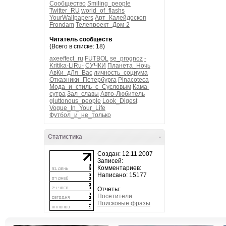
Сообщество
Smiling_people
Twitter_RU
world_of_flashs
YourWallpapers
Арт_Калейдоскоп
Frondam
Телепроект_Дом-2
Читатель сообществ
(Всего в списке: 18)
axeeffect_ru
FUTBOL
se_prognoz
-
Kritika-LiRu-
СУЧКИ
Планета_Ночь
АвКи_дЛя_Вас
личность_социума
Отказники_Петербурга
Pinacoteca
Мода_и_стиль_с_Сусловым
Кама-
сутра
Зал_славы
Авто-Любитель
gluttonous_people
Look_Digest
Vogue_In_Your_Life
Футбол_и_не_только
Статистика
-
Создан: 12.11.2007
Записей:
Комментариев:
Написано: 15177
Отчеты:
Посетители
Поисковые фразы