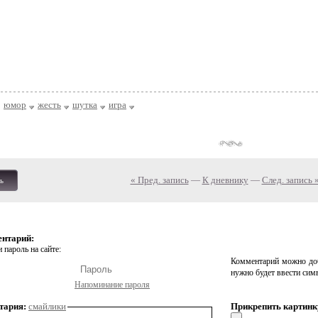
юмор
жесть
шутка
игра
« Пред. запись
—
К дневнику
—
След. запись 
ь
ентарий:
 пароль на сайте:
Комментарий можно доб
нужно будет ввести сим
Напоминание пароля
тария:
смайлики
Прикрепить картинк