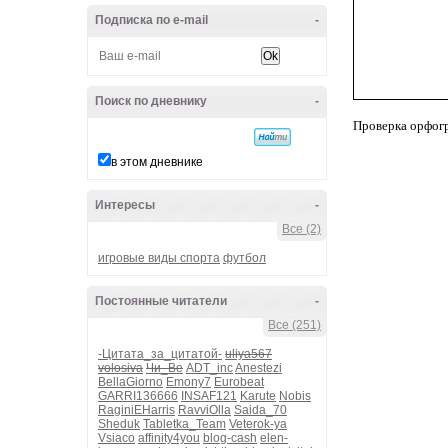
Подписка по e-mail
-
Поиск по дневнику
-
Проверка орфог
в этом дневнике
Интересы
-
Все (2)
игровые виды спорта
футбол
Постоянные читатели
-
Все (251)
-Цитата_за_цитатой-
uliya567
volosiva
Чи_Ве
ADT_inc
Anestezi
BellaGiorno
Emony7
Eurobeat
GARRI136666
INSAF121
Karute
Nobis
RaginiEHarris
RavviOlla
Saida_70
Sheduk
Tabletka_Team
Veterok-ya
Vsiaco
affinity4you
blog-cash
elen-