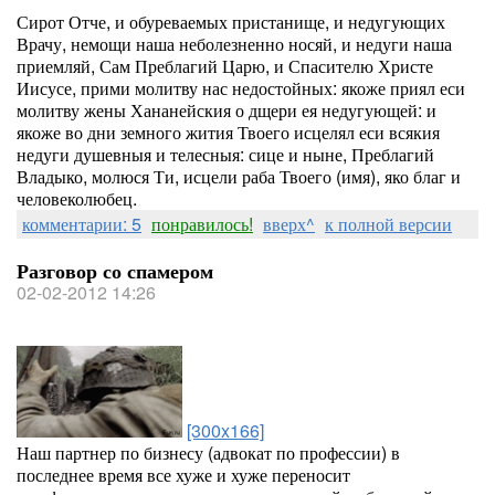
Сирот Отче, и обуреваемых пристанище, и недугующих
Врачу, немощи наша неболезненно носяй, и недуги наша
приемляй, Сам Преблагий Царю, и Спасителю Христе
Иисусе, прими молитву нас недостойных: якоже приял еси
молитву жены Хананейския о дщери ея недугующей: и
якоже во дни земного жития Твоего исцелял еси всякия
недуги душевныя и телесныя: сице и ныне, Преблагий
Владыко, молюся Ти, исцели раба Твоего (имя), яко благ и
человеколюбец.
комментарии: 5
понравилось!
вверх^
к полной версии
Разговор со спамером
02-02-2012 14:26
[300x166]
Наш партнер по бизнесу (адвокат по профессии) в
последнее время все хуже и хуже переносит