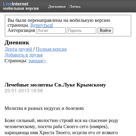
Live
Internet
Дневники
Личка
мобильная версия
Вы были перенаправлены на мобильную версию
страницы.
Вернуться!
Авторизация
Дневник
Лента друзей
/
Полная версия
Добавить в друзья
Страницы:
раньше»
Лечебные молитвы Св.Луке Крымскому
25-01-2013 18:58
Молитва в разных недугах и болезнях
Боже сильный, милостию строяй вся на спасение роду
человеческому, посети раба Своего сего (имярек),
нарицающа имя Христа Твоего, исцели его от всякого