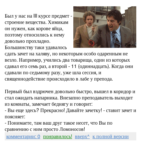
Был у нас на III курсе предмет -
строение вещества. Химикам
он нужен, как корове яйца,
поэтому относились к нему
довольно прохладно.
Большинству таки удавалось
сдать зачет на халяву, но некоторым особо одаренным не
везло. Например, учились два товарища, один из которых
сдавал его семь раз, а второй - 11 (одиннадцать). Когда они
сдавали по седьмому разу, уже шла сессия, и
священнодействие происходило в лабе у препода.
Первый был вздрючен довольно быстро, вышел в коридор и
стал ожидать напарника. Внезапно преподаватель выходит
из комнаты, замечает беднягу и говорит:
- Вы еще здесь? Прекрасно! Давайте зачетку! - ставит зачет и
поясняет:
- Понимаете, там ваш друг такое несет, что Вы по
сравнению с ним просто Ломоносов!
комментарии: 0
понравилось!
вверх^
к полной версии