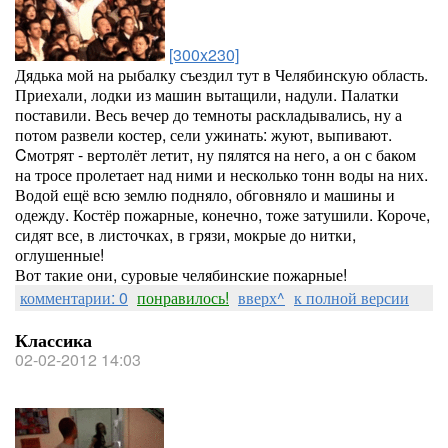
[300x230]
Дядька мой на рыбалку съездил тут в Челябинскую область.
Приехали, лодки из машин вытащили, надули. Палатки
поставили. Весь вечер до темноты раскладывались, ну а
потом развели костер, сели ужинать: жуют, выпивают.
Cмотрят - вертолёт летит, ну пялятся на него, а он с баком
на тросе пролетает над ними и несколько тонн воды на них.
Водой ещё всю землю подняло, обговняло и машины и
одежду. Костёр пожарные, конечно, тоже затушили. Короче,
сидят все, в листочках, в грязи, мокрые до нитки,
оглушенные!
Вот такие они, суровые челябинские пожарные!
комментарии: 0
понравилось!
вверх^
к полной версии
Классика
02-02-2012 14:03