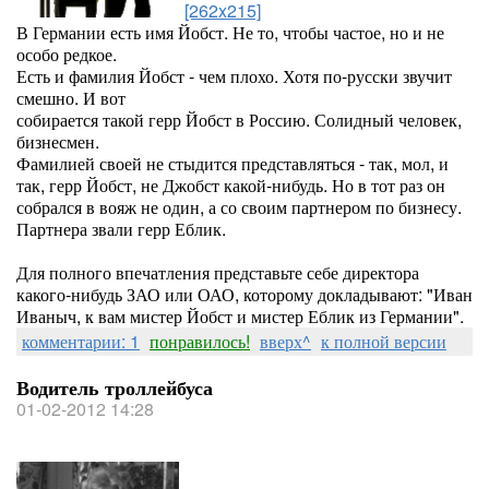
[262x215]
В Германии есть имя Йобст. Не то, чтобы частое, но и не
особо редкое.
Есть и фамилия Йобст - чем плохо. Хотя по-русски звучит
смешно. И вот
собирается такой герр Йобст в Россию. Солидный человек,
бизнесмен.
Фамилией своей не стыдится представляться - так, мол, и
так, герр Йобст, не Джобст какой-нибудь. Но в тот раз он
собрался в вояж не один, а со своим партнером по бизнесу.
Партнера звали герр Еблик.
Для полного впечатления представьте себе директора
какого-нибудь ЗАО или ОАО, которому докладывают: "Иван
Иваныч, к вам мистер Йобст и мистер Еблик из Германии".
комментарии: 1
понравилось!
вверх^
к полной версии
Водитель троллейбуса
01-02-2012 14:28