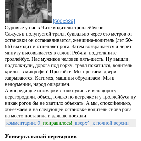
[500x329]
Суровые у нас в Чите водители троллейбусов.
Сажусь в полупустой тралл, буквально через сто метров от
остановки он останавливается, женщина-водитель (лет 50-
55) выходит и отцепляет рога. Затем возвращается и через
минуту высовывается в салон: Ребята, подтолкните
троллейбус. Нас мужиков человек пять-шесть. Ну вышли,
подтолкнули, дорога под горку, тралл покатился, водитель
кричит в микрофон: Прыгайте. Мы прыгаем, двери
закрываются. Катимся, машины обруливаем. Мы в
недоумении, народ ошарашен.
А впереди две иномарки столкнулись и всю дорогу
перегородили, объезд только по встречке и у троллейбуса ну
никак рогов бы не хватило объехать. А мы, спокойненько,
объезжаем и на следующей остановке водитель снова рога
на место поставила и дальше поехали.
комментарии: 0
понравилось!
вверх^
к полной версии
Универсальный переводчик