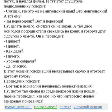
потух, и начался фильм. И тут этот слушатель
подполковнику говорит:
- Слушай, так это же не ангольский язык! Это монгольский!
А тот ему:
- Ты переводчик? Вот и переводи!
Ну, делать нечего, смотрит он на экран. А там двое
монголов посреди степи съехались на конях и говорят друг
с другом о чем-то. Он и переводит:
- Привет!
- Привет.
- Как дела?
- Ничего.
- Урожай собрали?
- Да, спасибо.
В этот момент говоривший выхватывает саблю и отрубает
другому голову.
Переводчик говорит:
- Вот так в Монголии начиналась коллективизация!
Ну, потом там сцены из средневековой жизни пошли,
парень переводил, как мог, но что интересно: фильм
генералам понравился!
комментарии: 1
понравилось!
вверх^
к полной версии