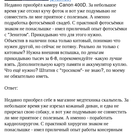
Недавно приобрёл камеру Canon 400D. За небольшое
время уже отснял кучу фоток и вот уже подумываю не
совместить ли мне приятное с полезным. А именно
подработка фотосъёмкой свадеб. С практикой фотосъёмки
знаком не понаслышке - имел приличный опыт фотосъёмки
с "Зенитом". Прикидываю что для этого нужно.
Объектив в наличии пока только китовый, понимаю что
нужен другой, но сейчас не потяну. Реально ли только с
китовым? Нужна внешняя вспышка, по деньгам
прикидываю тысяч за 6-8, порекомендуйте -какую лучше
взять. Дополнительную карту памяти и аккумулятор куплю.
Что ещё нужно? Штатив с "тросиком"- не знаю?, по моему
не обязательно иметь.
Ответ:
Недавно приобрел себе в магазине медтехника скальпель. За
небольшое время уже изрезал кожаный диван, и едва не
прирезал свою собаку, и вот уже подумываю не совместить
ли мне приятное с полезным. А именно - поработать
кардиохирургом. С практикой хирургии знаком не
понаслышке - имел приличный опыт работы консервным