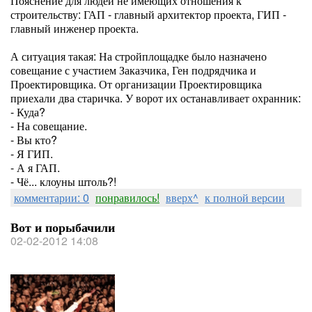
Пояснение для людей не имеющих отношения к
строительству: ГАП - главный архитектор проекта, ГИП -
главный инженер проекта.
А ситуация такая: На стройплощадке было назначено
совещание с участием Заказчика, Ген подрядчика и
Проектировщика. От организации Проектировщика
приехали два старичка. У ворот их останавливает охранник:
- Куда?
- На совещание.
- Вы кто?
- Я ГИП.
- А я ГАП.
- Чё... клоуны штоль?!
комментарии: 0
понравилось!
вверх^
к полной версии
Вот и порыбачили
02-02-2012 14:08