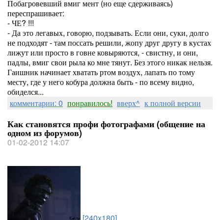
Побагровевший вмиг мент (но еще сдерживаясь)
переспрашивает:
- ЧЕ? !!!
- Да это легавых, говорю, подзывать. Если они, суки, долго
не подходят - там поссать решили, жопу друг другу в кустах
лижут или просто в говне ковыряются, - свистну, и они,
падлы, вмиг свои рыла ко мне тянут. Без этого никак нельзя.
Гаишник начинает хватать ртом воздух, лапать по тому
месту, где у него кобура должна быть - по всему видно,
обиделся...
комментарии: 0
понравилось!
вверх^
к полной версии
Как становятся профи фотографами (общение на
одном из форумов)
01-02-2012 14:07
[240x180]