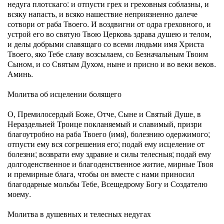
недуга плотскаго: и отпусти грех и греховныя соблазны, и
всяку напасть, и всяко нашествие неприязненно далече
сотвори от раба Твоего. И воздвигни от одра греховного, и
устрой его во святую Твою Церковь здрава душею и телом,
и делы добрыми славящаго со всеми людьми имя Христа
Твоего, яко Тебе славу возсылаем, со Безначальным Твоим
Сыном, и со Святым Духом, ныне и присно и во веки веков.
Аминь.
Молитва об исцелении болящего
О, Премилосердый Боже, Отче, Сыне и Святый Душе, в
Нераздельней Троице покланяемый и славимый, призри
благоутробно на раба Твоего (имя), болезнию одержимого;
отпусти ему вся согрешения его; подай ему исцеление от
болезни; возврати ему здравие и силы телесныя; подай ему
долгоденственное и благоденственное житие, мирные Твоя
и премирные блага, чтобы он вместе с нами приносил
благодарные мольбы Тебе, Всещедрому Богу и Создателю
моему.
Молитва в душевных и телесных недугах