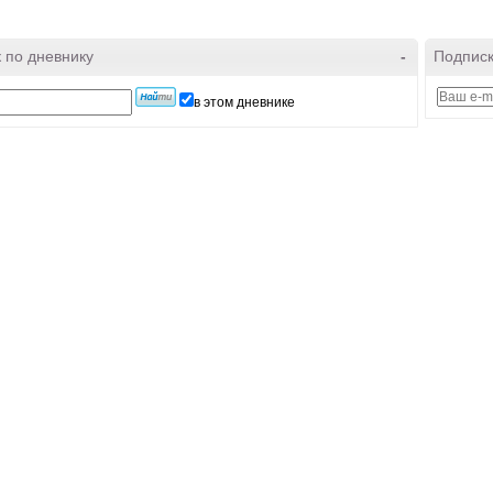
 по дневнику
-
Подписк
в этом дневнике