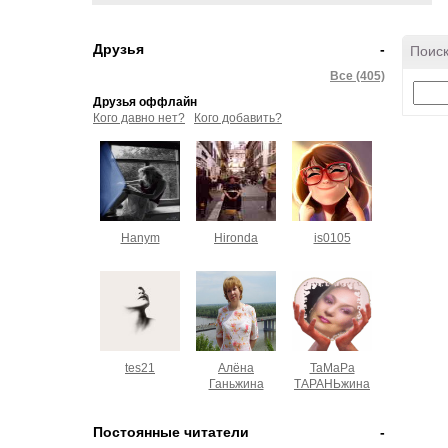
Друзья
-
Поиск
Все (405)
Друзья оффлайн
Кого давно нет?
Кого добавить?
Hanym
Hironda
is0105
tes21
Алёна
ТаМаРа
Ганьжина
ТАРАНЬжина
Постоянные читатели
-