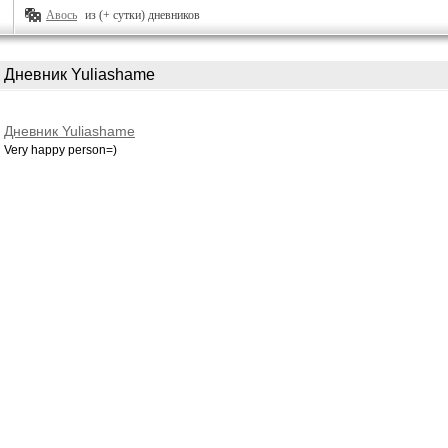
Авось
из (+ сутки) дневников
Дневник Yuliashame
Дневник Yuliashame
Very happy person=)