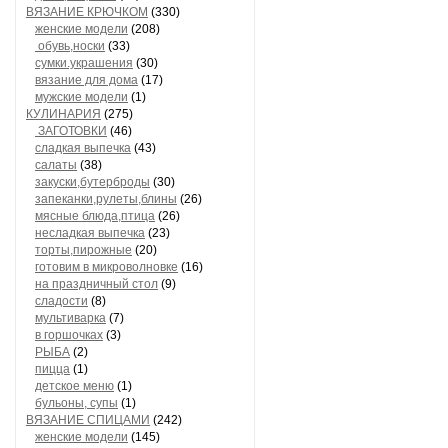
ВЯЗАНИЕ КРЮЧКОМ
(330)
женские модели
(208)
обувь,носки
(33)
сумки.украшения
(30)
вязание для дома
(17)
мужские модели
(1)
КУЛИНАРИЯ
(275)
ЗАГОТОВКИ
(46)
сладкая выпечка
(43)
салаты
(38)
закуски,бутерброды
(30)
запеканки,рулеты,блины
(26)
мясные блюда,птица
(26)
несладкая выпечка
(23)
торты,пирожные
(20)
готовим в микроволновке
(16)
на праздничный стол
(9)
сладости
(8)
мультиварка
(7)
в горшочках
(3)
РЫБА
(2)
пицца
(1)
детское меню
(1)
бульоны, супы
(1)
ВЯЗАНИЕ СПИЦАМИ
(242)
женские модели
(145)