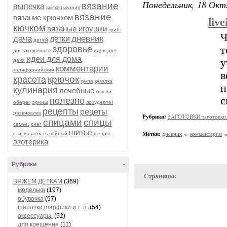
Понедельник, 18 Окт
вязание
выпечка
высказывания
вязание
вязание крючком
live
кючком
вязаные игрушки
гриб.
Ч
дача
дневник
детки
детей
здоровье
т
достаток
ешьте
идеи для
идеи для дома
у
дачи
комментарии
калифорнийский
в
крючок
красота
кукла
куколка
н
кулинария
лечебные
мысли
с
полезно
оберег
орниш
похудеете!
рецепты
рецеты
развивалка
Рубрики:
ЗАГОТОВКИ/заготовки 
спицами
спицы
семье.
снег
шитьё
стихи
сытость
чайный
шторы
Метки:
дневник
комментарии
эзотерика
Рубрики
-
Страницы:
ВЯЖЕМ ДЕТКАМ
(369)
модельки
(197)
обувочка
(57)
шапочки,шарфики и т. п.
(54)
аксессуары.
(52)
для крещения
(11)