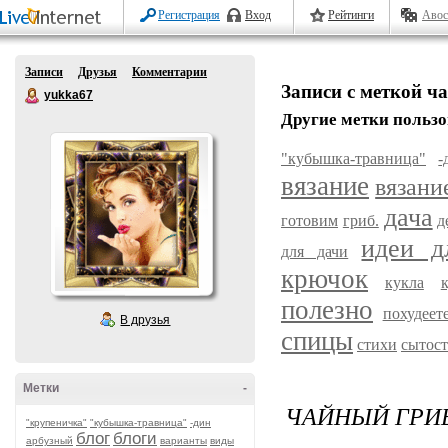
Регистрация
Вход
Рейтинги
Авос
Записи
Друзья
Комментарии
Записи с меткой ч
yukka67
Другие метки пользо
"кубышка-травница"
-
вязание
вязани
дача
готовим
гриб.
д
идеи д
для дачи
крючок
кукла
полезно
похудеете
В друзья
спицы
стихи
сытост
Метки
-
ЧАЙНЫЙ ГРИБ
"крупеничка"
"кубышка-травница"
-дин
блог
блоги
арбузный
варианты
виды