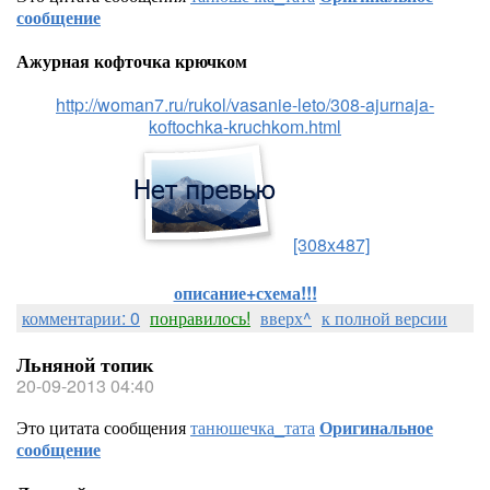
сообщение
Ажурная кофточка крючком
http://woman7.ru/rukol/vasanie-leto/308-ajurnaja-
koftochka-kruchkom.html
[308x487]
описание+схема!!!
комментарии: 0
понравилось!
вверх^
к полной версии
Льняной топик
20-09-2013 04:40
Это цитата сообщения
танюшечка_тата
Оригинальное
сообщение