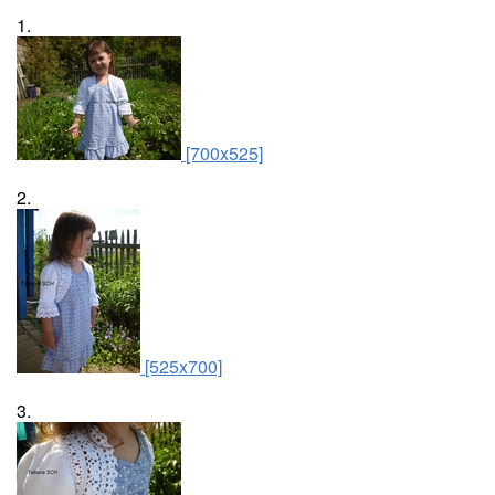
1.
[700x525]
2.
[525x700]
3.