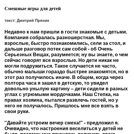
Смешные игры для детей
текст: Дмитрий Пряник
Недавно к нам пришли в гости знакомые с детьми.
Компания собралась разношерстная. Мы,
взрослые, быстро познакомились, сели за стол, и
дальше разговор потек сам собой - об Очень
Серьезных Вещах, разумеется; ну вы знаете, о чем
сейчас говорят все взрослые. Но дети никак не
могли подружиться. Такое случается не часто,
обычно малыши гораздо быстрее знакомятся, но в
этот раз получилось иначе. В общем, когда через
полтора часа я зашел в детскую, то увидел
довольно унылую картину – дети сидели в разных
углах с угрюмыми мордочками. Наш Степка, на
правах хозяина, пытался развлечь гостей, но у
него не получалось. Пришлось мне все взять в
свои руки.
"Давайте устроим вечер смеха!" - предложил я.
Очевидно, что настроения веселиться у детей не
было, поэтому мне пришлось включить свою