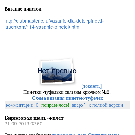
Вязание пинеток
http://clubmasteric.ru/vasanie-dla-detei/pinetki-
kruchkom/114-vasanie-pinetok.html
[показать]
Пинетки -туфельки связаны крючком №2.
Схема вязания пинеток-туфелек
комментарии: 0
понравилось!
вверх^
к полной версии
Бирюзовая шаль-жилет
21-09-2013 02:50
Это цитата сообщения
танюшечка_тата
Оригинальное