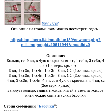
[550x533]
Описание на итальянском можно посмотреть здесь -
http://blog.libero.it/almostblue159/newcom.php?
mli...mp;msgid=10611944&mpadid=0
Описание:
Кольцо, сс, 9 вп, в 4ую от крючка вп сс, 1 сс4н, 3 сс3н, 4
вп, сс (1ое верх. крыло)
3 вп, 1 сс3н, 1 сс4н, 1 сс3н, 3 вп, СС (1ое ниж. крыло)
3 вп, 1 сс3н, 1 сс4н, 1 сс3н, 3 вп, СС (2ое ниж. крыло)
4 вп, 3 сс3н, 1 сс4н, 4 вп, сс в 4ую от крючка вп, 4 вп, сс
(2ое верх. крыло)
Затянуть кольцо, завязать концы нитей в узел, из концов
нити можно сделать усики бабочки
Серия сообщений "
Бабочки
":
Бабочки