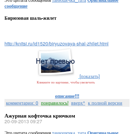
сообщение
Бирюзовая шаль-жилет
http://knitsi.ru/id1520/biryuzovaya-shal-zhilet.html
[показать]
Кликните по картинке, чтобы увеличить
описание!!!
комментарии: 0
понравилось!
вверх^
к полной версии
Ажурная кофточка крючком
20-09-2013 09:27
Это цитата сообщения
танюшечка_тата
Оригинальное