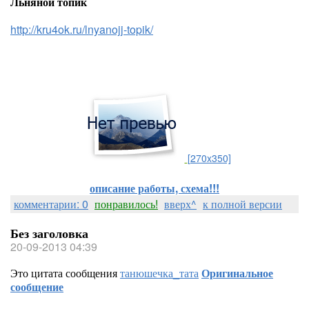
Льняной топик
http://kru4ok.ru/lnyanojj-topik/
[270x350]
описание работы, схема!!!
комментарии: 0
понравилось!
вверх^
к полной версии
Без заголовка
20-09-2013 04:39
Это цитата сообщения
танюшечка_тата
Оригинальное
сообщение