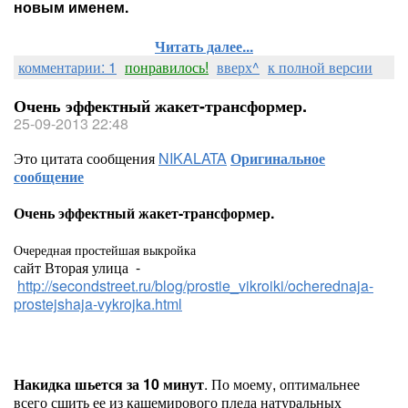
новым именем.
Читать далее...
комментарии: 1
понравилось!
вверх^
к полной версии
Очень эффектный жакет-трансформер.
25-09-2013 22:48
Это цитата сообщения
NIKALATA
Оригинальное
сообщение
Очень эффектный жакет-трансформер.
Очередная простейшая выкройка
сайт Вторая улица -
http://secondstreet.ru/blog/prostie_vikroiki/ocherednaja-
prostejshaja-vykrojka.html
Накидка шьется за 10 минут
. По моему, оптимальнее
всего сшить ее из кашемирового пледа натуральных