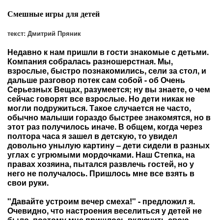
Смешные игры для детей
текст: Дмитрий Пряник
Недавно к нам пришли в гости знакомые с детьми.
Компания собралась разношерстная. Мы,
взрослые, быстро познакомились, сели за стол, и
дальше разговор потек сам собой - об Очень
Серьезных Вещах, разумеется; ну вы знаете, о чем
сейчас говорят все взрослые. Но дети никак не
могли подружиться. Такое случается не часто,
обычно малыши гораздо быстрее знакомятся, но в
этот раз получилось иначе. В общем, когда через
полтора часа я зашел в детскую, то увидел
довольно унылую картину – дети сидели в разных
углах с угрюмыми мордочками. Наш Степка, на
правах хозяина, пытался развлечь гостей, но у
него не получалось. Пришлось мне все взять в
свои руки.
"Давайте устроим вечер смеха!" - предложил я.
Очевидно, что настроения веселиться у детей не
было, поэтому мне пришлось включить свою