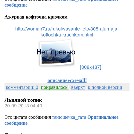
сообщение
Ажурная кофточка крючком
http://woman7.ru/rukol/vasanie-leto/308-ajurnaja-
koftochka-kruchkom.html
[308x487]
описание+схема!!!
комментарии: 0
понравилось!
вверх^
к полной версии
Льняной топик
20-09-2013 04:40
Это цитата сообщения
танюшечка_тата
Оригинальное
сообщение