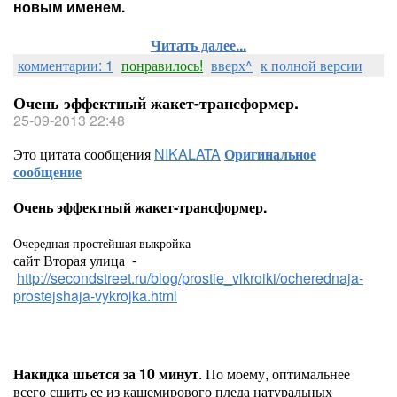
новым именем.
Читать далее...
комментарии: 1
понравилось!
вверх^
к полной версии
Очень эффектный жакет-трансформер.
25-09-2013 22:48
Это цитата сообщения
NIKALATA
Оригинальное
сообщение
Очень эффектный жакет-трансформер.
Очередная простейшая выкройка
сайт Вторая улица -
http://secondstreet.ru/blog/prostie_vikroiki/ocherednaja-
prostejshaja-vykrojka.html
Накидка шьется за 10 минут
. По моему, оптимальнее
всего сшить ее из кашемирового пледа натуральных