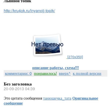
Льняной топик
http://kru4ok.ru/lnyanojj-topik/
[270x350]
описание работы, схема!!!
комментарии: 0
понравилось!
вверх^
к полной версии
Без заголовка
20-09-2013 04:39
Это цитата сообщения
танюшечка_тата
Оригинальное
сообщение