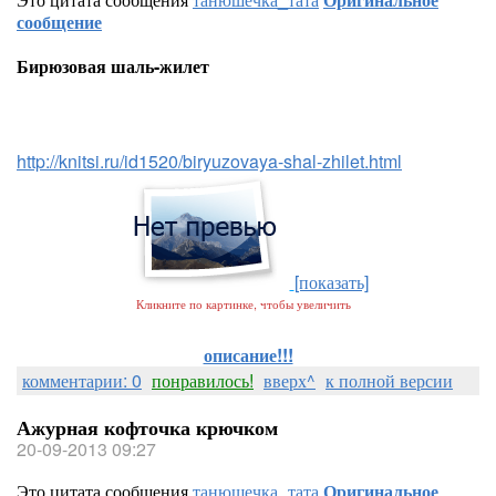
сообщение
Бирюзовая шаль-жилет
http://knitsi.ru/id1520/biryuzovaya-shal-zhilet.html
[показать]
Кликните по картинке, чтобы увеличить
описание!!!
комментарии: 0
понравилось!
вверх^
к полной версии
Ажурная кофточка крючком
20-09-2013 09:27
Это цитата сообщения
танюшечка_тата
Оригинальное