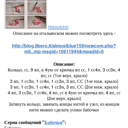
[550x533]
Описание на итальянском можно посмотреть здесь -
http://blog.libero.it/almostblue159/newcom.php?
mli...mp;msgid=10611944&mpadid=0
Описание:
Кольцо, сс, 9 вп, в 4ую от крючка вп сс, 1 сс4н, 3 сс3н, 4
вп, сс (1ое верх. крыло)
3 вп, 1 сс3н, 1 сс4н, 1 сс3н, 3 вп, СС (1ое ниж. крыло)
3 вп, 1 сс3н, 1 сс4н, 1 сс3н, 3 вп, СС (2ое ниж. крыло)
4 вп, 3 сс3н, 1 сс4н, 4 вп, сс в 4ую от крючка вп, 4 вп, сс
(2ое верх. крыло)
Затянуть кольцо, завязать концы нитей в узел, из концов
нити можно сделать усики бабочки
Серия сообщений "
Бабочки
":
Бабочки