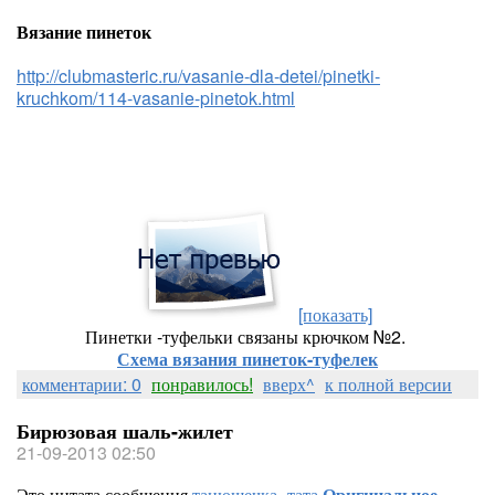
Вязание пинеток
http://clubmasteric.ru/vasanie-dla-detei/pinetki-
kruchkom/114-vasanie-pinetok.html
[показать]
Пинетки -туфельки связаны крючком №2.
Схема вязания пинеток-туфелек
комментарии: 0
понравилось!
вверх^
к полной версии
Бирюзовая шаль-жилет
21-09-2013 02:50
Это цитата сообщения
танюшечка_тата
Оригинальное