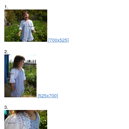
1.
[700x525]
2.
[525x700]
3.