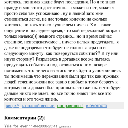
хотелось, понимая какие будут последсвия. Но я то знаю
правду и мне этого достаточно... а может и нет, может я
просто себя так успокаиваю.. ну и ладно! зато мне
становиться легче, не нас только конечно на сколько
хотелось, но хоть что-то лучше чем ничего. Хм... такое
ощущение в последнее время, что мой переходный возраст
только начался))) немного странно... но и время сейчас
странное, непредсказуемое... ничего нельзя предугадать. я
даже не подозреваю что будет не только завтра но и
следующую минуту, как повернуться события?? В ту или
иную сторону? Разрываясь в догадках все же пытаясь
предугадать события и подготовиться к ним, вскоре
понимаешь что ничего из этого не выйдет и успокоившись
ты понимаешь что переживания были зря так как нужных
людей течение жизни все равно прибъет к тому беррегу к
котрому он и должен был приплыть. это жизнь. и что будет
дальше никто не знает. но все точно знают чем все это
кончится и это тоже жизнь.
вверх^
к полной версии
понравилось!
в evernote
Комментарии (2):
11-04-2008-23:41
удалить
Yria_for_ever