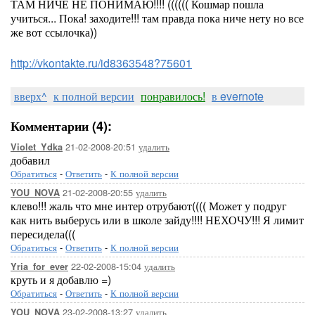
ТАМ НИЧЕ НЕ ПОНИМАЮ!!!! (((((( Кошмар пошла
учиться... Пока! заходите!!! там правда пока ниче нету но все
же вот ссылочка))
http://vkontakte.ru/id8363548?75601
вверх^
к полной версии
понравилось!
в evernote
Комментарии (4):
21-02-2008-20:51
удалить
Violet_Ydka
добавил
Обратиться
-
Ответить
-
К полной версии
21-02-2008-20:55
удалить
YOU_NOVA
клево!!! жаль что мне интер отрубают(((( Может у подруг
как нить выберусь или в школе зайду!!!! НЕХОЧУ!!! Я лимит
пересидела(((
Обратиться
-
Ответить
-
К полной версии
22-02-2008-15:04
удалить
Yria_for_ever
круть и я добавлю =)
Обратиться
-
Ответить
-
К полной версии
23-02-2008-13:27
удалить
YOU_NOVA