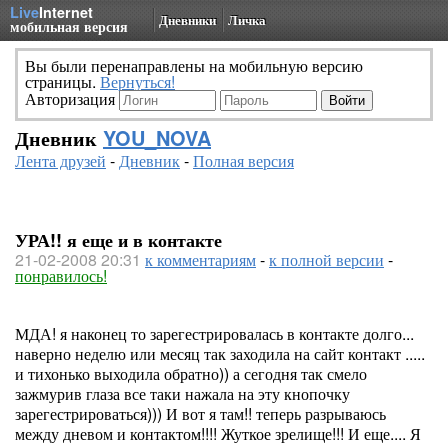
Live
Internet
Дневники
Личка
мобильная версия
Вы были перенаправлены на мобильную версию
страницы.
Вернуться!
Авторизация
Дневник
YOU_NOVA
Лента друзей
-
Дневник
-
Полная версия
УРА!! я еще и в контакте
21-02-2008 20:31
к комментариям
-
к полной версии
-
понравилось!
МДА! я наконец то зарегестрировалась в контакте долго...
наверно неделю или месяц так заходила на сайт контакт .....
и тихонько выходила обратно)) а сегодня так смело
зажмурив глаза все таки нажала на эту кнопочку
зарегестрироваться))) И вот я там!! теперь разрываюсь
между дневом и контактом!!!! Жуткое зрелище!!! И еще.... Я