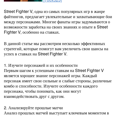
Street Fighter V, одна из самых популярных игр в жанре
файтингов, предлагает увлекательные и захватывающие бои
между персонажами. Многие фанаты игры задумываются о
возможности заработка на своих знаниях и опыте в Street
Fighter V, особенно на ставках.
В данной статье мы рассмотрим несколько эффективных
стратегий, которые помогут вам увеличить свои шансы на
успех в ставках на Street Fighter V.
1. Изучите персонажей и их особенности
Первым шагом к успешным ставкам на Street Fighter V
является хорошее знание персонажей игры. Каждый
персонаж имеет свои сильные и слабые стороны, различные
комбо и способности. Изучите особенности каждого
персонажа, чтобы понимать, как они могут
взаимодействовать друг с другом.
2. Анализируйте прошлые матчи
Анализ прошлых матчей выступает ключевым моментом в