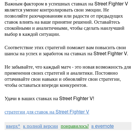
Важным фактором в успешных ставках на Street Fighter V
является умение контролировать свои эмоции. Не
позволяйте разочарованиям или радости от предыдущих
ставок влиять на ваше принятие решений. Оставайтесь
спокойными и аналитичными, чтобы сделать наилучший
выбор в каждой ситуации.
Соответствие этих стратегий поможет вам повысить свои
шансы на успех и заработок на ставках на Street Fighter V.
Не забывайте, что каждый матч - это новая возможность для
применения своих стратегий и аналитики. Постоянно
оттачивайте свои навыки и обновляйте свои стратегии,
чтобы оставаться впереди конкурентов.
Удачи в ваших ставках на Street Fighter V!
стратегии для ставок на Street Fighter V
вверх^
к полной версии
понравилось!
в evernote