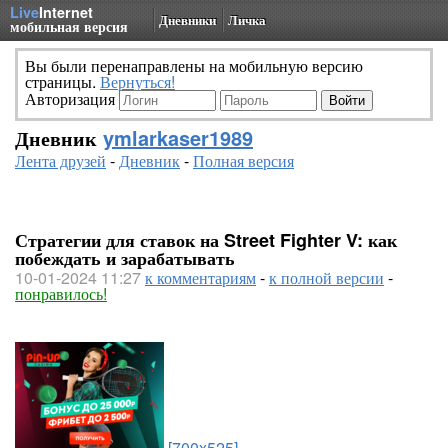
Live
Internet
Дневники
Личка
мобильная версия
Вы были перенаправлены на мобильную версию
страницы.
Вернуться!
Авторизация
Дневник
ymlarkaser1989
Лента друзей
-
Дневник
-
Полная версия
Стратегии для ставок на Street Fighter V: как
побеждать и зарабатывать
10-01-2024 11:27
к комментариям
-
к полной версии
-
понравилось!
[700x525]