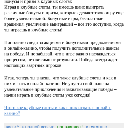
Бонусы и призы в клубных слотах
Играя в клубные слоты, ты имеешь шанс выиграть
различные бонусы и призы, которые сделают твою игру еще
более увлекательной. Бонусные игры, бесплатные
вращения, увеличение выигрышей – все это доступно, когда
ты играешь в клубные слоты!
Постоянно следи за акциями и бонусными предложениями
в онлайн-казино, чтобы получить дополнительные шансы
на победу. И не забывай, что в игре важно наслаждаться
процессом, независимо от результата. Победа всегда ждет
настоящих азартных игроков!
Итак, теперь ты знаешь, что такое клубные слоты и как в
них играть в онлайн-казино. Не упусти свой шанс на
увлекательные приключения и захватывающие победы –
начни играть в клубные слоты уже сегодня!
Что такое клубные слоты и как в них играть в онлайн-
казино?
вверх^
к полной версии
понравилось!
в evernote