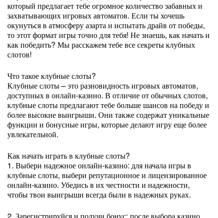
который предлагает тебе огромное количество забавных и
захватывающих игровых автоматов. Если ты хочешь
окунуться в атмосферу азарта и испытать драйв от победы,
то этот формат игры точно для тебя! Не знаешь, как начать и
как победить? Мы расскажем тебе все секреты клубных
слотов!
Что такое клубные слоты?
Клубные слоты – это разновидность игровых автоматов,
доступных в онлайн-казино. В отличие от обычных слотов,
клубные слоты предлагают тебе больше шансов на победу и
более высокие выигрыши. Они также содержат уникальные
функции и бонусные игры, которые делают игру еще более
увлекательной.
Как начать играть в клубные слоты?
1. Выбери надежное онлайн-казино: для начала игры в
клубные слоты, выбери репутационное и лицензированное
онлайн-казино. Убедись в их честности и надежности,
чтобы твои выигрыши всегда были в надежных руках.
2. Зарегистрируйся и получи бонус: после выбора казино,