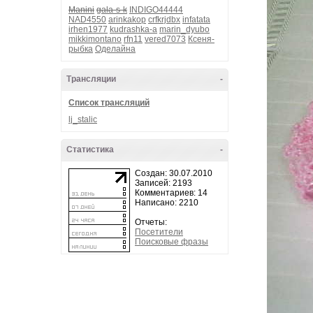
Manini
gala-s-k
INDIGO44444
NAD4550
arinkakop
crfkrjdbx
infatata
irhen1977
kudrashka-a
marin_dyubo
mikkimontano
rfn11
vered7073
Ксеня-
рыбка
Оделайна
Трансляции
-
Список трансляций
lj_stalic
Статистика
-
Создан: 30.07.2010
Записей: 2193
Комментариев: 14
Написано: 2210
Отчеты:
Посетители
Поисковые фразы