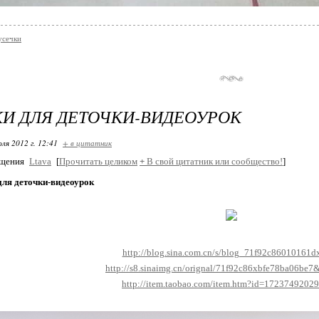
усечки
И ДЛЯ ДЕТОЧКИ-ВИДЕОУРОК
ля 2012 г. 12:41
+ в цитатник
бщения
Ltava
[
Прочитать целиком
+
В свой цитатник или сообщество!
]
для деточки-видеоурок
http://blog.sina.com.cn/s/blog_71f92c86010161d
http://s8.sinaimg.cn/orignal/71f92c86xbfe78ba06be7
http://item.taobao.com/item.htm?id=17237492029