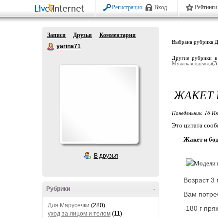
Регистрация
Вход
Рейтинги
Записи
Друзья
Комментарии
Выбрана рубрика
Д
yarina71
Другие рубрики в
Мужская одежда
(3
ЖАКЕТ 
Понедельник, 16 Ию
Это цитата соо
Жакет и бод
В друзья
Возраст 3 
Рубрики
-
Вам потре
Для Марусечки
(280)
-180 г пря
уход за лицом и телом
(11)