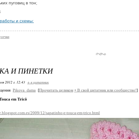
ких пуговиц в тон;
3
работы и схемы:
усечки
КА И ПИНЕТКИ
ля 2012 г. 12:43
+ в цитатник
бщения
Pikova_dama
[
Прочитать целиком
+
В свой цитатник или сообщество!
]
 Touca em Tricô
e.blogspot.com.es/2009/12/sapatinho-e-touca-em-trico.html