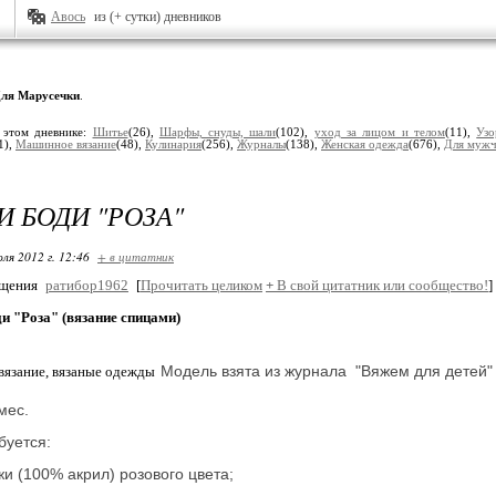
Авось
из (+ сутки) дневников
ля Марусечки
.
 этом дневнике:
Шитье
(26),
Шарфы, снуды, шали
(102),
уход за лицом и телом
(11),
Узо
1),
Машинное вязание
(48),
Кулинария
(256),
Журналы
(138),
Женская одежда
(676),
Для муж
И БОДИ "РОЗА"
ля 2012 г. 12:46
+ в цитатник
бщения
ратибор1962
[
Прочитать целиком
+
В свой цитатник или сообщество!
]
и "Роза" (вязание спицами)
Модель взята из журнала "Вяжем для детей"
мес.
буется:
жи (100% акрил) розового цвета;