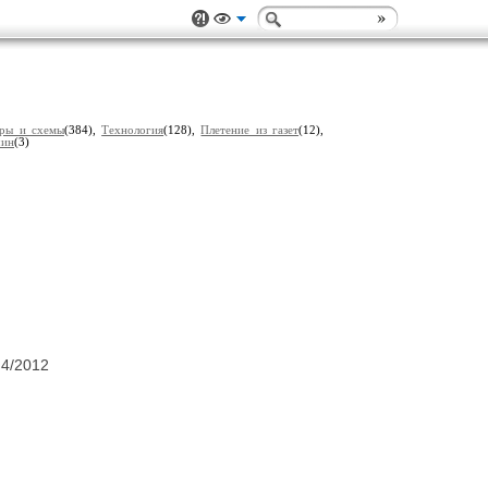
ры и схемы
(384),
Технология
(128),
Плетение из газет
(12),
чин
(3)
 4/2012