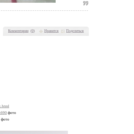
Комментарии
(
0
)
Нравится
Поделиться
x.html
&690
фото
фото