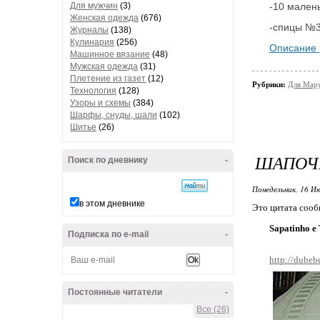
Для мужчин
(3)
-10 малень
Женская одежда
(676)
-спицы №
Журналы
(138)
Кулинария
(256)
Oписание 
Машинное вязание
(48)
Мужская одежда
(31)
Плетение из газет
(12)
Рубрики:
Для Мар
Технология
(128)
Узоры и схемы
(384)
Шарфы, снуды, шали
(102)
Шитье
(26)
ШАПОЧ
Поиск по дневнику
-
Понедельник, 16 Ию
в этом дневнике
Это цитата соо
Sapatinho e
Подписка по e-mail
-
http://dubeb
Постоянные читатели
-
Все (26)