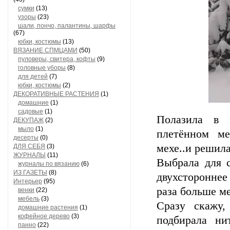
сумки
(13)
узоры
(23)
шали, пончо, палантины, шарфы
(67)
юбки, костюмы
(13)
ВЯЗАНИЕ СПМЦАМИ
(50)
пуловеры, свитера, кофты
(9)
головные уборы
(8)
для детей
(7)
юбки, костюмы
(2)
ДЕКОРАТИВНЫЕ РАСТЕНИЯ
(1)
домашние
(1)
садовые
(1)
Полазила в 
ДЕКУПАЖ
(2)
мыло
(1)
плетённом ме
десерты
(0)
мехе..и решила
ДЛЯ СЕБЯ
(3)
ЖУРНАЛЫ
(11)
Выбрала для с
журналы по вязанию
(6)
ИЗ ГАЗЕТЫ
(8)
двухстороннее 
Интерьер
(95)
раза больше ме
венки
(22)
мебель
(3)
Сразу скажу,
домашние растения
(1)
кофейное дерево
(3)
подбирала ни
панно
(22)