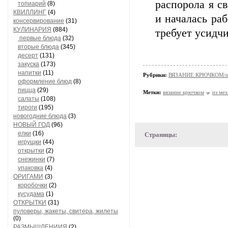
распорола я с
топиарий
(8)
КВИЛЛИНГ
(4)
и началась раб
консервирование
(31)
КУЛИНАРИЯ
(884)
требует усидчи
первые блюда
(32)
вторые блюда
(345)
десерт
(131)
закуска
(173)
напитки
(11)
Рубрики:
ВЯЗАНИЕ КРЮЧКОМ/из
оформление блюд
(8)
пицца
(29)
Метки:
вязание крючком
из мех
салаты
(108)
тироги
(195)
новогодние блюда
(3)
НОВЫЙ ГОД
(96)
елки
(16)
Страницы:
игрущки
(44)
открытки
(2)
снежинки
(7)
упаковка
(4)
ОРИГАМИ
(3)
коробочки
(2)
кусудама
(1)
ОТКРЫТКИ
(31)
пуловеры, жакеты, свитера, жилеты
(0)
РАЗМЫШЛЕНИИЯ
(2)