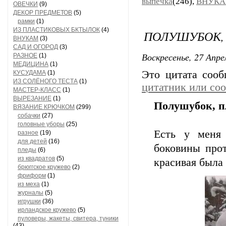
выпечка
(246),
ВНУК
ОВЕЧКИ
(9)
ДЕКОР ПРЕДМЕТОВ
(5)
рамки
(1)
ИЗ ПЛАСТИКОВЫХ БКТЫЛОК
(4)
ПОЛУШУБОК, 
ВНУКАМ
(3)
САД И ОГОРОД
(3)
Воскресенье, 27 Апре
РАЗНОЕ
(1)
МЕДИЦИНА
(1)
Это цитата соо
КУСУДАМА
(1)
ИЗ СОЛЁНОГО ТЕСТА
(1)
цитатник или со
МАСТЕР-КЛАСС
(1)
ВЫРЕЗАНИЕ
(1)
Полушубок, п
ВЯЗАНИЕ КРЮЧКОМ
(299)
собачки
(27)
головные уборы
(25)
Есть у меня 
разное
(19)
для детей
(16)
боковины прот
пледы
(6)
из квадратов
(5)
красивая была
брюггское кружево
(2)
фриформ
(1)
из меха
(1)
журналы
(5)
игрушки
(36)
ирландское кружево
(5)
пуловеры, жакеты, свитера, туники
(43)