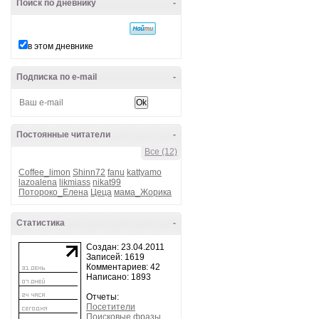
Поиск по дневнику
-
в этом дневнике
Подписка по e-mail
-
Постоянные читатели
-
Все (12)
Coffee_limon
Shinn72
fanu
kattyamo
lazoalena
likmiass
nikat99
Потороко_Елена
Цеца
мама_Жорика
Статистика
-
Создан: 23.04.2011
Записей: 1619
Комментариев: 42
Написано: 1893
Отчеты:
Посетители
Поисковые фразы