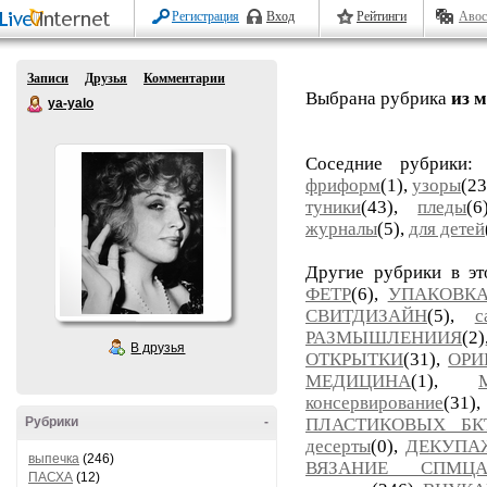
Регистрация
Вход
Рейтинги
Авос
Записи
Друзья
Комментарии
Выбрана рубрика
из 
ya-yalo
Соседние рубрики
фриформ
(1),
узоры
(23
туники
(43),
пледы
(
журналы
(5),
для детей
Другие рубрики в э
ФЕТР
(6),
УПАКОВК
СВИТДИЗАЙН
(5),
с
РАЗМЫШЛЕНИИЯ
(
В друзья
ОТКРЫТКИ
(31),
ОРИ
МЕДИЦИНА
(1),
консервирование
(31)
Рубрики
-
ПЛАСТИКОВЫХ БК
десерты
(0),
ДЕКУПА
выпечка
(246)
ВЯЗАНИЕ СПМЦ
ПАСХА
(12)