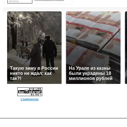
Такую зиму в России
На Урале из казны
никто не ждал: как
были украдены 18
так?!
миллионов рублей
LiveInternet