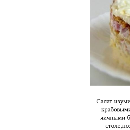
Салат изум
крабовыми
яичными б
столе,по