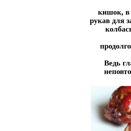
кишок, в
рукав для 
колбас
продолго
Ведь гл
неповт