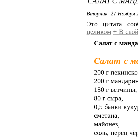
САЛАТ С МАН
Вторник, 21 Ноября 2
Это цитата со
целиком
+
В свой
Салат с манд
Салат с м
200 г пекинско
200 г мандарин
150 г ветчины,
80 г сыра,
0,5 банки куку
сметана,
майонез,
соль, перец чё