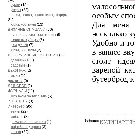
малосольно
сумки
(13)
узоры
(23)
особым спо
шали, пончо, палантины, шарфы
(67)
Для меня 
юбки, костюмы
(13)
ВЯЗАНИЕ СПМЦАМИ
(50)
несколько к
пуловеры, свитера, кофты
(9)
головные уборы
(8)
Удобно и то
для детей
(7)
в запасе вк
юбки, костюмы
(2)
ДЕКОРАТИВНЫЕ РАСТЕНИЯ
(1)
столе иде
домашние
(1)
садовые
(1)
варёной ка
ДЕКУПАЖ
(2)
мыло
(1)
бутерброд к
десерты
(0)
ДЛЯ СЕБЯ
(3)
ЖУРНАЛЫ
(11)
журналы по вязанию
(6)
ИЗ ГАЗЕТЫ
(8)
Интерьер
(95)
венки
(22)
мебель
(3)
Рубрики:
КУЛИНАРИЯ/з
домашние растения
(1)
кофейное дерево
(3)
панно
(22)