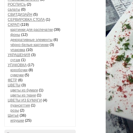
РОСПИСЬ
(2)
салаты
(0)
СВИТДИЗАЙН
(5)
СЕРВИРОВКА СТОЛА
(1)
СКРАП
(119)
картинки для распечатки
(39)
фоны
(12)
декоративные элементы
(6)
чёрно-белые картинки
(3)
упаковка
(10)
УКРАШЕНИЯ
(3)
сутаж
(1)
УПАКОВКА
(17)
коробочки
(8)
сумочки
(5)
ФЕТР
(6)
ЦВЕТЫ
(3)
цветы из бумаги
(1)
цветы из ткани
(1)
ЦВЕТЫ ИЗ БУМАГИ
(4)
пуансеттия
(1)
розы
(2)
Шитьё
(36)
игрушки
(25)