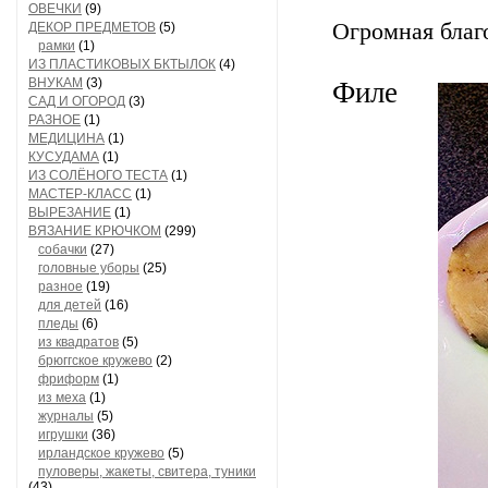
ОВЕЧКИ
(9)
Огромная благ
ДЕКОР ПРЕДМЕТОВ
(5)
рамки
(1)
ИЗ ПЛАСТИКОВЫХ БКТЫЛОК
(4)
ВНУКАМ
(3)
Филе
САД И ОГОРОД
(3)
РАЗНОЕ
(1)
МЕДИЦИНА
(1)
КУСУДАМА
(1)
ИЗ СОЛЁНОГО ТЕСТА
(1)
МАСТЕР-КЛАСС
(1)
ВЫРЕЗАНИЕ
(1)
ВЯЗАНИЕ КРЮЧКОМ
(299)
собачки
(27)
головные уборы
(25)
разное
(19)
для детей
(16)
пледы
(6)
из квадратов
(5)
брюггское кружево
(2)
фриформ
(1)
из меха
(1)
журналы
(5)
игрушки
(36)
ирландское кружево
(5)
пуловеры, жакеты, свитера, туники
(43)