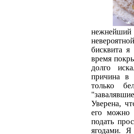
нежнейший
невероятно
бисквита я
время покры
долго иск
причина в 
только бе
"завалявши
Уверена, ч
его можно
подать про
ягодами. Я