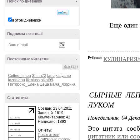
Поиск по дневнику
-
в этом дневнике
Еще один 
Подписка по e-mail
-
Рубрики:
КУЛИНАРИЯ/з
Постоянные читатели
-
Все (12)
Coffee_limon
Shinn72
fanu
kattyamo
lazoalena
likmiass
nikat99
Потороко_Елена
Цеца
мама_Жорика
СЫРНЫЕ ЛЕП
Статистика
-
ЛУКОМ
Создан: 23.04.2011
Записей: 1619
Понедельник, 04 Дека
Комментариев: 42
Написано: 1893
Это цитата со
Отчеты:
Посетители
цитатник или со
Поисковые фразы