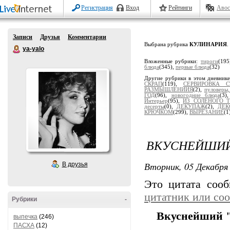
Регистрация
Вход
Рейтинги
Авос
Записи
Друзья
Комментарии
Выбрана рубрика
КУЛИНАРИЯ
.
ya-yalo
Вложенные рубрики:
тироги
(195
блюда
(345),
первые блюда
(32)
Другие рубрики в этом дневник
СКРАП
(119),
СЕРВИРОВКА С
РАЗМЫШЛЕНИИЯ
(2),
пуловеры,
ГОД
(96),
новогодние блюда
(3)
Интерьер
(95),
ИЗ СОЛЁНОГО Т
десерты
(0),
ДЕКУПАЖ
(2),
ДЕК
КРЮЧКОМ
(299),
ВЫРЕЗАНИЕ
(1
ВКУСНЕЙШИЙ
Вторник, 05 Декабря 
В друзья
Это цитата соо
цитатник или со
Рубрики
-
Вкуснейший 
выпечка
(246)
ПАСХА
(12)