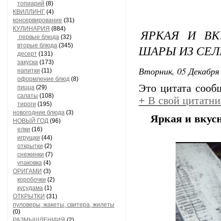
топиарий
(8)
КВИЛЛИНГ
(4)
консервирование
(31)
КУЛИНАРИЯ
(884)
ЯРКАЯ И ВК
первые блюда
(32)
вторые блюда
(345)
ШАРЫ ИЗ СЕЛ
десерт
(131)
закуска
(173)
Вторник, 05 Декабря 
напитки
(11)
оформление блюд
(8)
Это цитата соо
пицца
(29)
салаты
(108)
+
В свой цитатни
тироги
(195)
новогодние блюда
(3)
Яркая и вкус
НОВЫЙ ГОД
(96)
елки
(16)
игрущки
(44)
открытки
(2)
снежинки
(7)
упаковка
(4)
ОРИГАМИ
(3)
коробочки
(2)
кусудама
(1)
ОТКРЫТКИ
(31)
пуловеры, жакеты, свитера, жилеты
(0)
РАЗМЫШЛЕНИИЯ
(2)