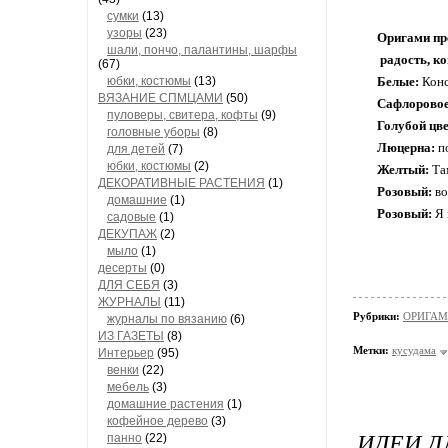
сумки
(13)
узоры
(23)
Оригами п
шали, пончо, палантины, шарфы
радость, ко
(67)
юбки, костюмы
(13)
Белые:
Конс
ВЯЗАНИЕ СПМЦАМИ
(50)
Сафлоровое
пуловеры, свитера, кофты
(9)
Голубой цве
головные уборы
(8)
Люцерна:
по
для детей
(7)
юбки, костюмы
(2)
Желтый:
Там
ДЕКОРАТИВНЫЕ РАСТЕНИЯ
(1)
Розовый:
во
домашние
(1)
Розовый:
Я 
садовые
(1)
ДЕКУПАЖ
(2)
мыло
(1)
десерты
(0)
ДЛЯ СЕБЯ
(3)
ЖУРНАЛЫ
(11)
Рубрики:
ОРИГАМИ
журналы по вязанию
(6)
ИЗ ГАЗЕТЫ
(8)
Метки:
кусудама
Интерьер
(95)
венки
(22)
мебель
(3)
домашние растения
(1)
кофейное дерево
(3)
ИДЕИ Д
панно
(22)