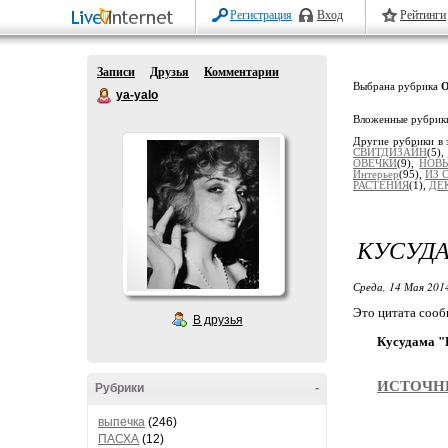
Регистрация
Вход
Рейтинги
Записи
Друзья
Комментарии
Выбрана рубрика
ya-yalo
Вложенные рубрик
Другие рубрики в 
СВИТДИЗАЙН
(5),
ОВЕЧКИ
(9),
НОВ
Интерьер
(95),
ИЗ 
РАСТЕНИЯ
(1),
ДЕ
КУСУДА
Среда, 14 Мая 2014
Это цитата соо
В друзья
Кусудама "
ИСТОЧН
Рубрики
-
выпечка
(246)
ПАСХА
(12)