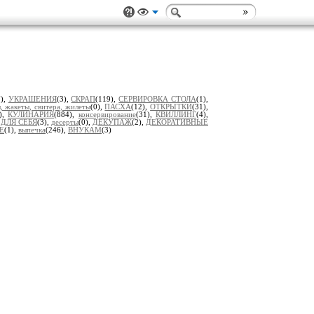
7),
УКРАШЕНИЯ
(3),
СКРАП
(119),
СЕРВИРОВКА СТОЛА
(1),
, жакеты, свитера, жилеты
(0),
ПАСХА
(12),
ОТКРЫТКИ
(31),
1),
КУЛИНАРИЯ
(884),
консервирование
(31),
КВИЛЛИНГ
(4),
,
ДЛЯ СЕБЯ
(3),
десерты
(0),
ДЕКУПАЖ
(2),
ДЕКОРАТИВНЫЕ
Е
(1),
выпечка
(246),
ВНУКАМ
(3)