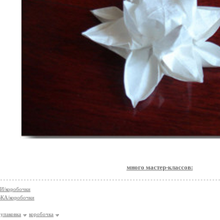
много мастер-классов:
/коробочки
А/коробочки
упаковка
коробочка