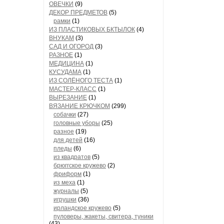
ОВЕЧКИ
(9)
ДЕКОР ПРЕДМЕТОВ
(5)
рамки
(1)
ИЗ ПЛАСТИКОВЫХ БКТЫЛОК
(4)
ВНУКАМ
(3)
САД И ОГОРОД
(3)
РАЗНОЕ
(1)
МЕДИЦИНА
(1)
КУСУДАМА
(1)
ИЗ СОЛЁНОГО ТЕСТА
(1)
МАСТЕР-КЛАСС
(1)
ВЫРЕЗАНИЕ
(1)
ВЯЗАНИЕ КРЮЧКОМ
(299)
собачки
(27)
головные уборы
(25)
разное
(19)
для детей
(16)
пледы
(6)
из квадратов
(5)
брюггское кружево
(2)
фриформ
(1)
из меха
(1)
журналы
(5)
игрушки
(36)
ирландское кружево
(5)
пуловеры, жакеты, свитера, туники
(43)