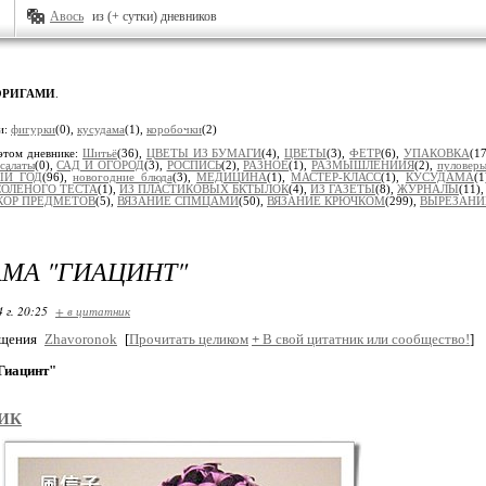
Авось
из (+ сутки) дневников
ОРИГАМИ
.
и:
фигурки
(0),
кусудама
(1),
коробочки
(2)
этом дневнике:
Шитьё
(36),
ЦВЕТЫ ИЗ БУМАГИ
(4),
ЦВЕТЫ
(3),
ФЕТР
(6),
УПАКОВКА
(1
салаты
(0),
САД И ОГОРОД
(3),
РОСПИСЬ
(2),
РАЗНОЕ
(1),
РАЗМЫШЛЕНИИЯ
(2),
пуловеры
ЫЙ ГОД
(96),
новогодние блюда
(3),
МЕДИЦИНА
(1),
МАСТЕР-КЛАСС
(1),
КУСУДАМА
(
СОЛЁНОГО ТЕСТА
(1),
ИЗ ПЛАСТИКОВЫХ БКТЫЛОК
(4),
ИЗ ГАЗЕТЫ
(8),
ЖУРНАЛЫ
(11)
КОР ПРЕДМЕТОВ
(5),
ВЯЗАНИЕ СПМЦАМИ
(50),
ВЯЗАНИЕ КРЮЧКОМ
(299),
ВЫРЕЗАНИ
МА "ГИАЦИНТ"
 г. 20:25
+ в цитатник
бщения
Zhavoronok
[
Прочитать целиком
+
В свой цитатник или сообщество!
]
Гиацинт"
ИК