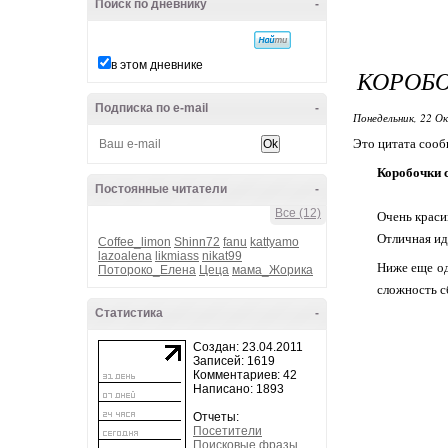
Поиск по дневнику
-
в этом дневнике
КОРОБО
Подписка по e-mail
-
Понедельник, 22 О
Это цитата соо
Коробочки с
Постоянные читатели
-
Все (12)
Очень краси
Отличная ид
Coffee_limon
Shinn72
fanu
kattyamo
lazoalena
likmiass
nikat99
Ниже еще од
Потороко_Елена
Цеца
мама_Жорика
сложность с
Статистика
-
Создан: 23.04.2011
Записей: 1619
Комментариев: 42
Написано: 1893
Отчеты:
Посетители
Поисковые фразы