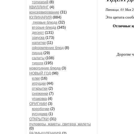
топиарий
(8)
КВИЛЛИНГ
(4)
Пятница, 03 Мая 2
консервирование
(31)
Это цитата соо
КУЛИНАРИЯ
(884)
первые блюда
(32)
Отличные ид
вторые блюда
(345)
десерт
(131)
закуска
(173)
напитки
(11)
оформление блюд
(8)
пицца
(29)
Дорогие чи
салаты
(108)
тироги
(195)
новогодние блюда
(3)
НОВЫЙ ГОД
(96)
елки
(16)
игрущки
(44)
открытки
(2)
снежинки
(7)
упаковка
(4)
ОРИГАМИ
(3)
коробочки
(2)
кусудама
(1)
ОТКРЫТКИ
(31)
пуловеры, жакеты, свитера, жилеты
(0)
РАЗМЫШЛЕНИИЯ
(2)