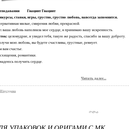
реподавания Гиацинт Гиацинт
нкурсы, ставки, игры, грустно, грустно любовь, навсегда запомнится.
ервативная милые, смирения любви, прекрасной.
:
ваша любовь наполнила мое сердце, я принимаю вашу искренность.
ток:
целомудрие, и увидел тебя, такую ​​же радость, спасибо за вашу доброту.
лучи мою любовь, вы будете счастливы, грустные, ревнует.
 вам счастье.
схищения, романтики.
надеюсь получить сердце.
Читать далее...
/кусудама
ЛЯ УПАКОВОК И ОРИГАМИ С МК