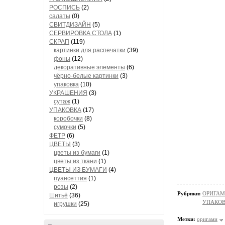
РОСПИСЬ
(2)
салаты
(0)
СВИТДИЗАЙН
(5)
СЕРВИРОВКА СТОЛА
(1)
СКРАП
(119)
картинки для распечатки
(39)
фоны
(12)
декоративные элементы
(6)
чёрно-белые картинки
(3)
упаковка
(10)
УКРАШЕНИЯ
(3)
сутаж
(1)
УПАКОВКА
(17)
коробочки
(8)
сумочки
(5)
ФЕТР
(6)
ЦВЕТЫ
(3)
цветы из бумаги
(1)
цветы из ткани
(1)
ЦВЕТЫ ИЗ БУМАГИ
(4)
пуансеттия
(1)
розы
(2)
Рубрики:
ОРИГАМИ
Шитьё
(36)
УПАКОВК
игрушки
(25)
Метки:
оригами