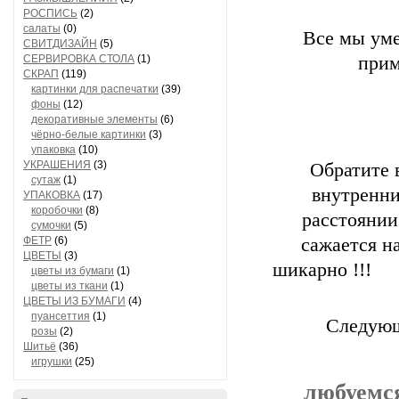
РОСПИСЬ
(2)
салаты
(0)
Все мы уме
СВИТДИЗАЙН
(5)
СЕРВИРОВКА СТОЛА
(1)
прим
СКРАП
(119)
картинки для распечатки
(39)
фоны
(12)
декоративные элементы
(6)
чёрно-белые картинки
(3)
упаковка
(10)
УКРАШЕНИЯ
(3)
Обратите 
сутаж
(1)
внутренни
УПАКОВКА
(17)
коробочки
(8)
расстоянии
сумочки
(5)
ФЕТР
(6)
сажается н
ЦВЕТЫ
(3)
шикарно !!!
цветы из бумаги
(1)
цветы из ткани
(1)
ЦВЕТЫ ИЗ БУМАГИ
(4)
пуансеттия
(1)
Следующ
розы
(2)
Шитьё
(36)
игрушки
(25)
любуемся