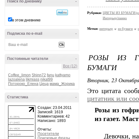
Поиск по дневнику
-
Рубрики:
ЦВЕТЫ ИЗ БУМАГИ/р
Интерьер/панно
в этом дневнике
Метки:
интерьер
из бумаги
Подписка по e-mail
-
РОЗЫ ИЗ Г
Постоянные читатели
-
БУМАГИ
Все (12)
Coffee_limon
Shinn72
fanu
kattyamo
Вторник, 23 Октября
lazoalena
likmiass
nikat99
Потороко_Елена
Цеца
мама_Жорика
Это цитата соо
Статистика
-
цитатник или со
Создан: 23.04.2011
Розы из гофр
Записей: 1619
Комментариев: 42
из газет. Мас
Написано: 1893
Отчеты:
Посетители
Девочки, н
Поисковые фразы