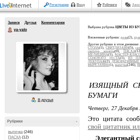
Регистрация
Вход
Рейтинги
Авос
Записи
Друзья
Комментарии
Выбрана рубрика
ЦВЕТЫ ИЗ Б
ya-yalo
Вложенные рубрики:
розы
(2),
пуа
Другие рубрики в этом дневнике
СТОЛА
(1),
СВИТДИЗАЙН
(5),
са
свитера, жилеты
(0),
ПАСХА
(1
МЕДИЦИНА
(1),
МАСТЕР-КЛАС
СОЛЁНОГО ТЕСТА
(1),
ИЗ П
ДЕКУПАЖ
(2),
ДЕКОРАТИВНЫЕ
ВЫРЕЗАНИЕ
(1),
выпечка
(246),
В
ИЗЯЩНЫЙ СК
БУМАГИ
В друзья
Четверг, 27 Декабря 
Это цитата со
Рубрики
-
свой цитатник и
выпечка
(246)
Элегантный с
ПАСХА
(12)