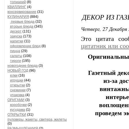
топиарий
(8)
КВИЛЛИНГ
(4)
консервирование
(31)
ДЕКОР ИЗ ГА
КУЛИНАРИЯ
(884)
первые блюда
(32)
вторые блюда
(345)
Четверг, 27 Декабря 
десерт
(131)
закуска
(173)
Это цитата со
напитки
(11)
цитатник или со
оформление блюд
(8)
пицца
(29)
Оригинальные
салаты
(108)
тироги
(195)
новогодние блюда
(3)
НОВЫЙ ГОД
(96)
Газетный деко
елки
(16)
из-за до
игрущки
(44)
открытки
(2)
винтажны
снежинки
(7)
упаковка
(4)
интерье
ОРИГАМИ
(3)
воплощени
коробочки
(2)
кусудама
(1)
проведем э
ОТКРЫТКИ
(31)
пуловеры, жакеты, свитера, жилеты
(0)
РАЗМЫШЛЕНИИЯ
(2)