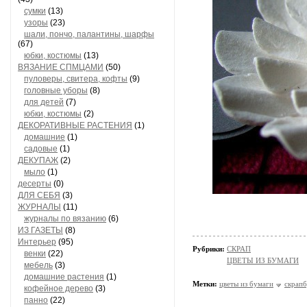
сумки
(13)
узоры
(23)
шали, пончо, палантины, шарфы
(67)
юбки, костюмы
(13)
ВЯЗАНИЕ СПМЦАМИ
(50)
пуловеры, свитера, кофты
(9)
головные уборы
(8)
для детей
(7)
юбки, костюмы
(2)
ДЕКОРАТИВНЫЕ РАСТЕНИЯ
(1)
домашние
(1)
садовые
(1)
ДЕКУПАЖ
(2)
мыло
(1)
десерты
(0)
ДЛЯ СЕБЯ
(3)
ЖУРНАЛЫ
(11)
журналы по вязанию
(6)
ИЗ ГАЗЕТЫ
(8)
Интерьер
(95)
Рубрики:
СКРАП
венки
(22)
ЦВЕТЫ ИЗ БУМАГИ
мебель
(3)
домашние растения
(1)
Метки:
цветы из бумаги
скрап
кофейное дерево
(3)
панно
(22)