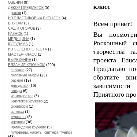
ОВЕЧКИ
(9)
класс
ДЕКОР ПРЕДМЕТОВ
(5)
рамки
(1)
ИЗ ПЛАСТИКОВЫХ БКТЫЛОК
(4)
Всем привет!
ВНУКАМ
(3)
САД И ОГОРОД
(3)
Вы посмотри
РАЗНОЕ
(1)
МЕДИЦИНА
(1)
Роскошный ск
КУСУДАМА
(1)
ИЗ СОЛЁНОГО ТЕСТА
(1)
творчества т
МАСТЕР-КЛАСС
(1)
проекта Educ
ВЫРЕЗАНИЕ
(1)
ВЯЗАНИЕ КРЮЧКОМ
(299)
Предлагаю пос
собачки
(27)
головные уборы
(25)
обратите вн
разное
(19)
зависимости
для детей
(16)
пледы
(6)
Приятного про
из квадратов
(5)
брюггское кружево
(2)
фриформ
(1)
из меха
(1)
журналы
(5)
игрушки
(36)
ирландское кружево
(5)
пуловеры, жакеты, свитера, туники
(43)