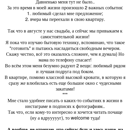
Давненько меня тут не было..
За это время в моей жизни произошло 2 важных события:
1. любимый сделал мне предложение;
2. вчера мы переехали в свою квартиру.
Так что в августе у нас свадьба, а сейчас мы привыкаем к
самостоятельной жизни!
Я пока что изучаю бытовую технику, вспоминаю, что такое
"готовить" и пытаюсь насладиться свободным вечером.
Скажу честно, всё это оказалось сложнее, чем я думала) Но
мама по телефону спасает!
Во всём этом меня безумно радуют 2 вещи: любимый рядом
и лучшая подруга под боком.
В квартире, помимо классной высокой кровати, в которую я
сразу же влюбилась есть еще большое окно с чудесными
закатами!
***
Мне стало удобнее писать о каких-то событиях в жизни в
инстаграме в подписях к фотографиям..
Так что, если кому-то интересно и хочется читать почаще
(ну а вдруууууг), то welcome туда!
А вообще, не отрицаю, что сейчас буду и здесь чаще..на