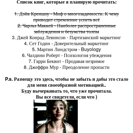
Список книг, которые я планирую прочитать:
1. Дэйв Креншоу - Миф о многозадачности. К чему
приводит стремление успеть всё
2. Чарльз Маккей - Наиболее распространенные
заблуждения и безумства толпы
3. Джей Конрад Левинсон - Партизанский маркетинг
4. Сет Годин - Доверительный маркетинг
5. Мартин Линдстром - Buyology
6. Чалдини Роберт - Психология убеждения
7. Гарри Беквит - Продавая незримое
8. Джеффри Мур - Преодоление пропасти
P.s. Размещу это здесь, чтобы не забыть и дабы это стало
для меня своеобразной мотивацией..
Буду вычеркивать то, что уже прочитала.
Вы все свидетели, если что )