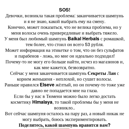
SOS!
Девочки, возникла такая проблема: заканчивается шампунь
и я не знаю, какой выбрать ему на смену.
Конечно, может показаться, что не велика проблема, но у
меня волосы очень привередливые и выбрать тяжело.
У меня был любимый шампунь
Baikal Herbals
с ромашкой,
тем более, что стоил он всего 53 рубля.
Может информация на этикетке о том, что он без сульфатов
и парабенов - ложь, но мне он идеально подходил!
Почему-то не могу его больше найти, исчез из магазинов и,
как мне кажется, безвозвратно.
Сейчас у меня заканчивается шампунь
Секреты Лан
с
корнем женьшеня - неплохой, но сушит волосы.
Раньше нравился
Elseve
жёлтый, но он почему-то тоже уже
давно не попадается мне на глаза.
Если бы у нас в Тюмени можно было легко достать
косметику
Himalaya
, то такой проблемы бы у меня не
возникло..
Вот сейчас шампуня осталось на пару раз, а новый никак не
могу выбрать, боюсь экспериментировать.
Поделитесь, какой шампунь нравится вам?