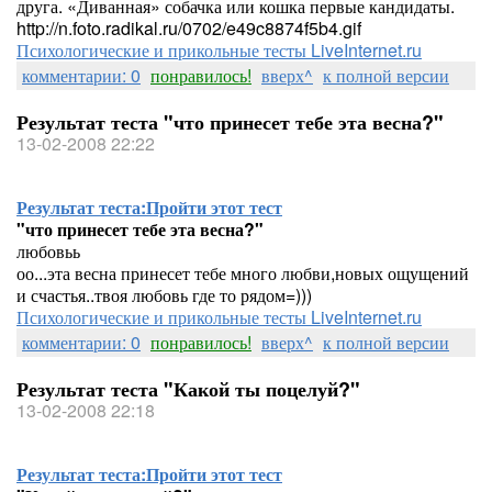
друга. «Диванная» собачка или кошка первые кандидаты.
http://n.foto.radikal.ru/0702/e49c8874f5b4.gif
Психологические и прикольные тесты LiveInternet.ru
комментарии: 0
понравилось!
вверх^
к полной версии
Результат теста "что принесет тебе эта весна?"
13-02-2008 22:22
Результат теста:
Пройти этот тест
"что принесет тебе эта весна?"
любовьь
оо...эта весна принесет тебе много любви,новых ощущений
и счастья..твоя любовь где то рядом=)))
Психологические и прикольные тесты LiveInternet.ru
комментарии: 0
понравилось!
вверх^
к полной версии
Результат теста "Какой ты поцелуй?"
13-02-2008 22:18
Результат теста:
Пройти этот тест