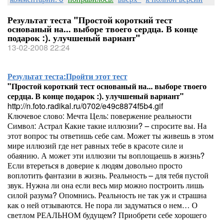
Результат теста "Простой короткий тест
основаный на... выборе твоего сердца. В конце
подарок :). улучшеный вариант"
13-02-2008 22:24
Результат теста:
Пройти этот тест
"Простой короткий тест основаный на... выборе твоего
сердца. В конце подарок :). улучшеный вариант"
http://n.foto.radikal.ru/0702/e49c8874f5b4.gif
Ключевое слово: Мечта Цель: повержение реальности
Символ: Астрал Какие такие иллюзии? – спросите вы. На
этот вопрос ты ответишь себе сам. Может ты живешь в этом
мире иллюзий где нет равных тебе в красоте силе и
обаянию. А может эти иллюзии ты воплощаешь в жизнь?
Если втереться в доверие к людям довольно просто
воплотить фантазии в жизнь. Реальность – для тебя пустой
звук. Нужна ли она если весь мир можно построить лишь
силой разума? Опомнись. Реальность не так уж и страшна
как о ней отзываются. Не пора ли задуматься о нем… О
светлом РЕАЛЬНОМ будущем? Приобрети себе хорошего