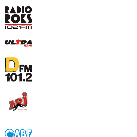
Shock (Alt.,Rock,Punk)
Roks (Rock,Punk)
Ultra (Rock,Punk,Alt.)
D-fm (House,Punk,Hip-
Hop,Rock,Rap,Dance,Techno)
NRJ (Energy) (
House,Hip-
Hop,Rap,Dance,Techno)