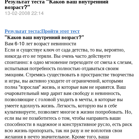
Результат теста "Каков ваш внутренний
возраст?"
13-02-2008 22:14
Результат теста:
Пройти этот тест
"Каков ваш внутренний возраст?"
Вам 6-10 лет возраст невинности
Если и существуе ключ от сада детства, то вы, вероятно,
никогда его не теряли. Вы очень часто действуете
спонтанно: в одно мгновение переходите от смеха к слезам,
испытывая потребность полностью отдаваться своим
эмоциям. Стремясь существовать в пространстве творчества
и игры, вы активно уходите от ограничений, которыми
полна "взрослая" жизнь, и которые вам не нравятся. Ваш
очаровательный мир дарит вам свободу и невинность,
позволяющие с головой уходить в мечты, в которые вы
умеете вдохнуть жизнь. Легкость, которую вы в себе
культивируете, позволяет многое в жизни попробовать. Но,
если вы не позаботитесь о том, чтобы направить ваши
способности в надежное и конструктивное русло, есть риск
всю жизнь пропорхать, так ни разу и не воплотив свои
желания в нечто значительное. Кроме того, ваша