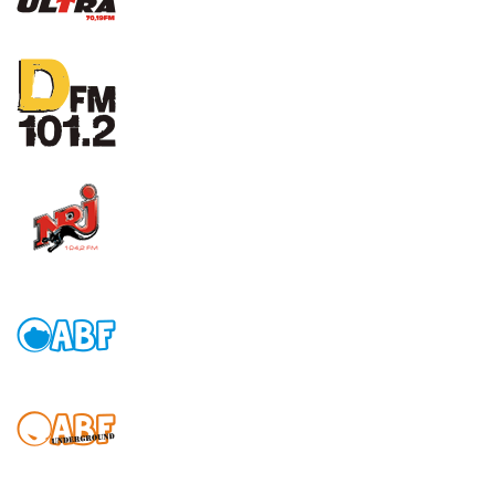
Ultra (Rock,Punk,Alt.)
D-fm (House,Punk,Hip-
Hop,Rock,Rap,Dance,Techno)
NRJ (Energy) (
House,Hip-
Hop,Rap,Dance,Techno)
ABF (House,Dacne,Techno)
ABF Underground (
House,Dacne,Techno)