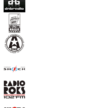
DNB (D'n'B)
Наше (Punk,Ska-Punk,Rock (все русское)
A-ONE (A1) (Alt.,Rock,Ska,Punk,Gothic,Death
Metal,Metal,Emo-core)
Shock (Alt.,Rock,Punk)
Roks (Rock,Punk)