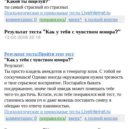
"Какой ты поцелуй?"
ты самый страсный из страсных
Психологические и прикольные тесты LiveInternet.ru
комментарии: 0
понравилось!
вверх^
к полной версии
Результат теста "Как у тебя с чувством юмора?"
13-02-2008 22:18
Результат теста:
Пройти этот тест
"Как у тебя с чувством юмора?"
Результат:
Ты просто кладезь анекдотов и генератор хохм. С тобой не
соскучишься! Однако иногда окружающим нужна трезвость
и твое серьезное восприятие. Постарайся бывать
посдержаннее, иначе твой имидж может помешать тебе
чего-то достичь. Кстати, если тебе понравился мой тест, то
становись моим пч и даже можешь поставить симпу я
обещаю что отвечу взаимностью.
Психологические и прикольные тесты LiveInternet.ru
комментарии: 0
понравилось!
вверх^
к полной версии