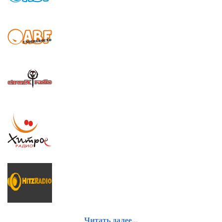
ABF (House,Dacne,Techno)
ABF Underground (
House,Dacne,Techno)
ChroniX Aggression (Atlernative,Punk,Rock,Death
Metal,Metal Core,EmoCore,CyberCore)
ХИТрое (хиты всех стилей (кроме тяжелой
музыки))
HIT'z (
хиты всех стилей (кроме тяжелой
музыки))
Читать далее...