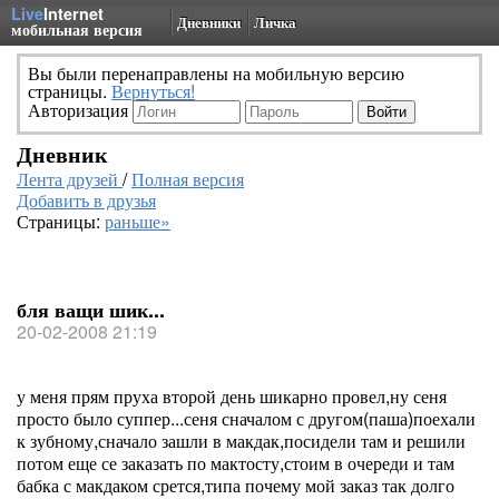
Live
Internet
Дневники
Личка
мобильная версия
Вы были перенаправлены на мобильную версию
страницы.
Вернуться!
Авторизация
Дневник
Лента друзей
/
Полная версия
Добавить в друзья
Страницы:
раньше»
бля ващи шик...
20-02-2008 21:19
у меня прям пруха второй день шикарно провел,ну сеня
просто было суппер...сеня сначалом с другом(паша)поехали
к зубному,сначало зашли в макдак,посидели там и решили
потом еще се заказать по мактосту,стоим в очереди и там
бабка с макдаком срется,типа почему мой заказ так долго