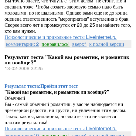
Вы точно знаете, что тянуть с "этим делом" не стоит. Но и
спешить тоже. Чтобы создать здоровую семью надо быть
молодыми, но не шальными. Однако вами еще не до конца
оценена ответственность "мероприятия" вступления в брак.
Скорее всего лет в промежуток от 20 до 25 вы найдете того,
кто вам нужен.
Психологические и прикольные тесты LiveInternet.ru
комментарии: 2
понравилось!
вверх^
к полной версии
Результат теста "Какой вы романтик, и романтик
ли вообще?"
13-02-2008 22:25
Результат теста:
Пройти этот тест
"Какой вы романтик, и романтик ли вообще?"
Обычный
Вы - самый обычный романтик, у вас не наблюдается ни
чрезмерной радости, ни грусти, ни увлечения этим делом.
Таких, как вы, миллионы, но знайте - это не является
плохим результатом!
Психологические и прикольные тесты LiveInternet.ru
комментарии: 0
понравилось!
вверх^
к полной версии