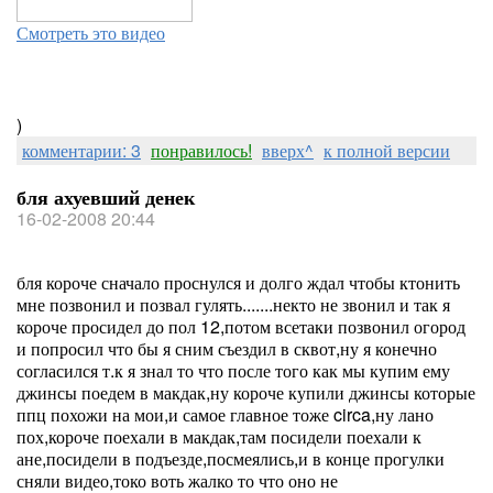
Смотреть это видео
)
комментарии: 3
понравилось!
вверх^
к полной версии
бля ахуевший денек
16-02-2008 20:44
бля короче сначало проснулся и долго ждал чтобы ктонить
мне позвонил и позвал гулять.......некто не звонил и так я
короче просидел до пол 12,потом всетаки позвонил огород
и попросил что бы я сним съездил в сквот,ну я конечно
согласился т.к я знал то что после того как мы купим ему
джинсы поедем в макдак,ну короче купили джинсы которые
ппц похожи на мои,и самое главное тоже circa,ну лано
пох,короче поехали в макдак,там посидели поехали к
ане,посидели в подъезде,посмеялись,и в конце прогулки
сняли видео,токо воть жалко то что оно не