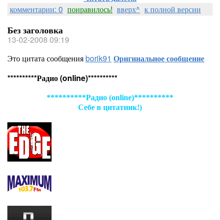
комментарии: 0
понравилось!
вверх^
к полной версии
Без заголовка
13-02-2008 09:19
Это цитата сообщения
borik91
Оригинальное сообщение
**********Радио (online)**********
**********Радио (online)**********
Себе в цитатник!)
EDGE (alt.,rock,punk)
MAXIMUM (alt.,rock,punk)