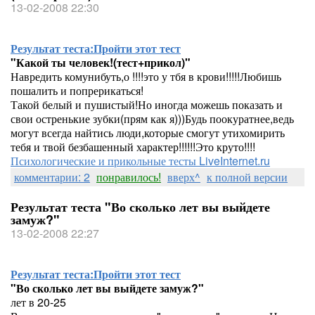
13-02-2008 22:30
Результат теста:
Пройти этот тест
"Какой ты человек!(тест+прикол)"
Навредить комунибуть,о !!!!это у тбя в крови!!!!!Любишь
пошалить и попрерикаться!
Такой белый и пушистый!Но иногда можешь показать и
свои остренькие зубки(прям как я)))Будь поокуратнее,ведь
могут всегда найтись люди,которые смогут утихомирить
тебя и твой безбашенный характер!!!!!!Это круто!!!!
Психологические и прикольные тесты LiveInternet.ru
комментарии: 2
понравилось!
вверх^
к полной версии
Результат теста "Во сколько лет вы выйдете
замуж?"
13-02-2008 22:27
Результат теста:
Пройти этот тест
"Во сколько лет вы выйдете замуж?"
лет в 20-25