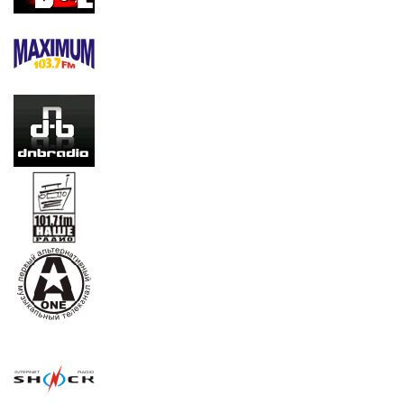
EDGE (alt.,rock,punk)
MAXIMUM (alt.,rock,punk)
DNB (D'n'B)
Наше (Punk,Ska-Punk,Rock (все русское)
A-ONE (A1) (Alt.,Rock,Ska,Punk,Gothic,Death
Metal,Metal,Emo-core)