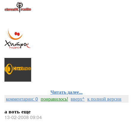
ChroniX Aggression (Atlernative,Punk,Rock,Death
Metal,Metal Core,EmoCore,CyberCore)
ХИТрое (хиты всех стилей (кроме тяжелой
музыки))
HIT'z (
хиты всех стилей (кроме тяжелой
музыки))
Читать далее...
комментарии: 0
понравилось!
вверх^
к полной версии
а воть еще
13-02-2008 09:04