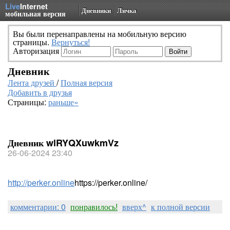
Live
Internet
Дневники
Личка
мобильная версия
Вы были перенаправлены на мобильную версию
страницы.
Вернуться!
Авторизация
Дневник
Лента друзей
/
Полная версия
Добавить в друзья
Страницы:
раньше»
Дневник wlRYQXuwkmVz
26-06-2024 23:40
http://perker.online
https://perker.online/
комментарии: 0
понравилось!
вверх^
к полной версии