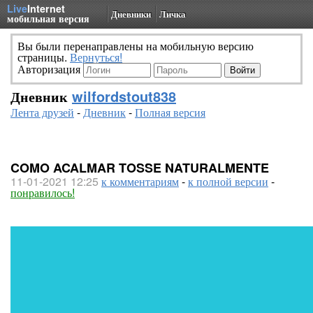
Live
Internet
Дневники
Личка
мобильная версия
Вы были перенаправлены на мобильную версию
страницы.
Вернуться!
Авторизация
Дневник
wilfordstout838
Лента друзей
-
Дневник
-
Полная версия
COMO ACALMAR TOSSE NATURALMENTE
11-01-2021 12:25
к комментариям
-
к полной версии
-
понравилось!