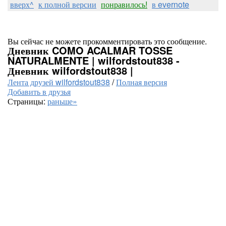
вверх^
к полной версии
понравилось!
в evernote
Вы сейчас не можете прокомментировать это сообщение.
Дневник COMO ACALMAR TOSSE
NATURALMENTE | wilfordstout838 -
Дневник wilfordstout838 |
Лента друзей wilfordstout838
/
Полная версия
Добавить в друзья
Страницы:
раньше»