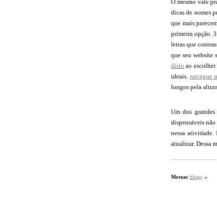
O mesmo vale pra
dicas de nomes pr
que mais parecem 
primeira opção. 3
letras que contra
que seu website s
disto
ao escolher 
ideais.
navegue p
longos pela altur
Um dos grandes 
dispensáveis não 
nessa atividade.
atualizar. Dessa 
Метки:
blogs