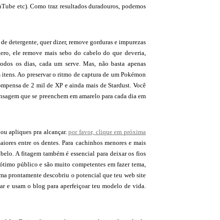
 YouTube etc). Como traz resultados duradouros, podemos
o de detergente, quer dizer, remove gorduras e impurezas
ero, ele remove mais sebo do cabelo do que deveria,
dos os dias, cada um serve. Mas, não basta apenas
os itens. Ao preservar o ritmo de captura de um Pokémon
ompensa de 2 mil de XP e ainda mais de Stardust. Você
mensagem que se preenchem em amarelo para cada dia em
 ou apliques pra alcançar.
por favor, clique em próxima
aiores entre os dentes. Para cachinhos menores e mais
elo. A fitagem também é essencial para deixar os fios
ótimo público e são muito competentes em fazer tema,
rma prontamente descobriu o potencial que teu web site
r e usam o blog para aperfeiçoar teu modelo de vida.