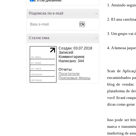
в этом дневнике
Atraindo segui
Подписка по e-mail
-
83 ana carolin
Um grupo vai d
Статистика
-
A famosa jaque
Создан: 03.07.2018
Записей:
Комментариев:
Написано: 344
Отчеты:
Scan de Aplicaç
Посетители
encaminhados par
Поисковые фразы
blog de vendas. 
plataforma de des
você ficará craqu
dicas como gerar 
Isso pode ser fe
marca e transmit
marketing de assu