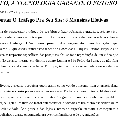
PO, A TECNOLOGIA GARANTE O FUTURO
2021 г. 07:43
+ в цитатник
tar O Tráfego Pra Seu Site: 8 Maneiras Efetivas
a de acrescentar o tráfego do seu blog é fazer webinários gratuitos, seja ao viv
o e ofertar um webinário gratuito é a tua oportunidade de mostrar e falar sobre
ua área de atuação. O Webinário é primordial no lançamento de um objeto, dado qu
 verbo. O que os visitantes estão fazendo? Downloads. Cliques. Envios. Plays. A e
lvez as respostas específicas das pesquisas. Ou, se for a reprodução de um video qu
o. No entanto mesmo em distritos como Lumiar e São Pedro da Serra, que não fora
sobre 32 km do centro de Nova Friburgo, tem natureza conservada e outras das mel
io à natureza.
liveira, é preciso pesquisar quem assim como vende o mesmo item e, principalmen
produto no curto prazo e entrar no mercado. Pra bater a concorrência, há duas saídas
centes para se afirmar dos concorrentes. A segunda alternativa é trabalhar o perfil do
s, ou gerar um item de maior característica e focado em um nicho específico de m
a criatividade. Boa parcela das lojas e redes de cupcake nacionais começaram 
bolinhos perante encomenda pra eventos familiares e de organizações.