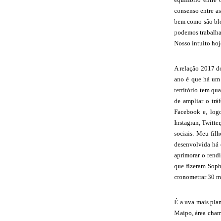
consenso entre as
bem como são bl
podemos trabalha
Nosso intuito hoj
A relação 2017 do
ano é que há um 
território tem qu
de ampliar o trá
Facebook e, logo
Instagran, Twitte
sociais. Meu fil
desenvolvida há 
aprimorar o rend
que fizeram Soph
cronometrar 30 m
É a uva mais pla
Maipo, área cham