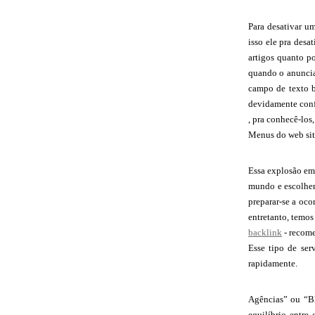
Para desativar um
isso ele pra desa
artigos quanto p
quando o anuncian
campo de texto b
devidamente conf
, pra conhecê-los
Menus do web sit
Essa explosão em
mundo e escolhem
preparar-se a oco
entretanto, temos
backlink
- recome
Esse tipo de ser
rapidamente.
Agências” ou “Bl
equilíbrio entre