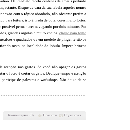
padrão. De imediato recebi centenas de emails pedindo
impactante. Risque de cara da tua tabela aqueles nomes
 conexão com o tópico abordado, não obstante prefira a
 para leitura, isto é, nada de botar cores muito fortes,
ser possível permanecer navegando por dois minutos. Pra
ndos, grandes argolas e muito cheios.
clique para fonte
simétricos e quadrados ou em modelo de pingente são os
rior do rosto, na localidade do lóbulo. Impeça brincos
a atenção nos gastos. Se você não apagar os gastos
ntar o lucro é cortar os gatos. Dedique tempo e atenção
, participe de palestras e workshops. Não deixe de se
Комментарии
(
0
)
Нравится
Поделиться