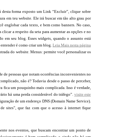
erá desta forma exposto um Link “Excluir”, clique sobre
ura em teu website. Ele irá buscar em tão alto grau por
ocê englobar cada texto, e bem como banners. No caso,
 clicar a respeito da seta para aumentar as opções e no
do em seu blog. Esses widgets, quando o assunto está
entender é como criar um blog.
Leia Mais nesta página
ntrada do website. Menus: permite você personalizar os
e de pessoas que notam ocorrências inconvenientes no
complicado, não é? Todavia desde o passo de perceber,
ira fica um pouquinho mais complicada. Isso é verdade,
horário há uma perda considerável do tráfego”.
visite este
onfiguração de um endereço DNS (Domain Name Service).
 de sites”, que faz com que o acesso à internet fique
sente nos eventos, que buscam encontrar um ponto de
o relacionamento é bem complicado e ainda não há um