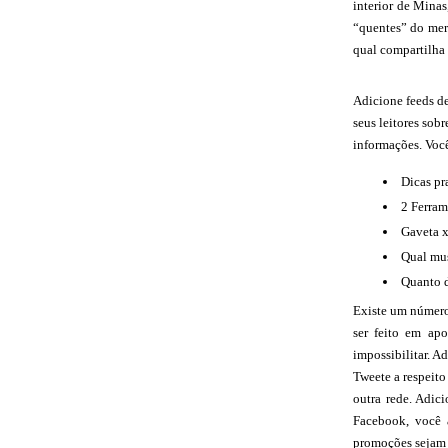
interior de Minas
“quentes” do mer
qual compartilha 
Adicione feeds de
seus leitores sob
informações. Você
Dicas pr
2 Ferram
Gaveta x
Qual mus
Quanto d
Existe um número 
ser feito em apo
impossibilitar. A
Tweete a respeito
outra rede. Adic
Facebook, você 
promoções sejam e