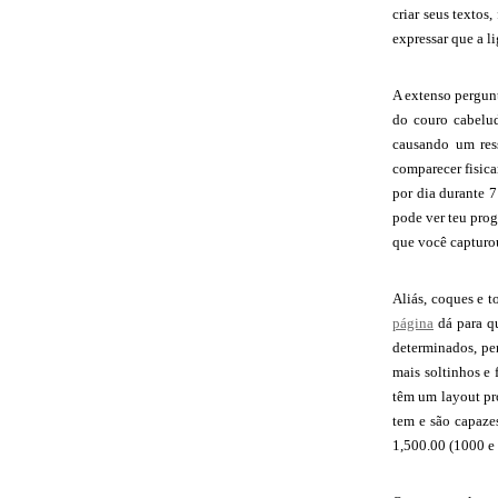
criar seus textos
expressar que a li
A extenso pergunt
do couro cabelud
causando um res
comparecer fisica
por dia durante 
pode ver teu pro
que você capturo
Aliás, coques e t
página
dá para qu
determinados, pe
mais soltinhos e
têm um layout pro
tem e são capaze
1,500.00 (1000 e 