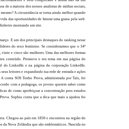
a de a maioria dos nossos analistas de mídias sociais,
é mesmo? A circunstância se torna ainda melhor quando
vida das oportunidades de faturar uma grana pela web.
 dinheiro montando um site.
 março. E um dos principais destaques do ranking nesse
líderes do sexo feminino. Se considerarmos que o 34º
em, vinte e cinco são mulheres. Uma das melhores formas
 o teu conteúdo. Promova o teu tema em sua página do
fil do LinkedIn e na página da corporação LinkedIn.
 seus leitores e expandindo tua rede de entrada e ações
. A conta SOS Tenho Prova, administrada por Taís, foi
e acordo com a pedagoga, os jovens querem saber como
dicas de como aperfeiçoar a concentração pros estudos
Prova. Sophia conta que a dica que mais a ajudou foi
eta. Chegou ao país em 1850 e encontrou na região do
tos da Nova Zelândia que são emblemáticos. Nascida no