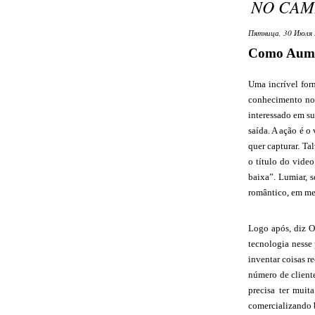
NO CAM
Пятница, 30 Июля 
Como Aumen
Uma incrível form
conhecimento nov
interessado em s
saída. A ação é o
quer capturar. Ta
o título do vide
baixa”. Lumiar, 
romântico, em me
Logo após, diz O
tecnologia nesse 
inventar coisas re
número de cliente
precisa ter muit
comercializando 