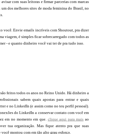
 avisar com suas leitoras e firmar parcerias com marcas
m um dos melhores sites de moda feminina do Brasil, no
s.
ito você. Envie emails incríveis com Shoutout, pra dizer
ma viagem, é simples ficar sobrecarregado com todos as
er - e quanto dinheiro você vai ter de pra tudo isso.
s são feitos todos os anos no Reino Unido. Há dinheiro a
rofissionais sabem quais apostas para entrar e quais
ter e no LinkedIn (e assim como no teu perfil pessoal).
s conexões do LinkedIn a conservar contato com você em
de vez em no momento em que.
clique aqui para mais
ao
ver tua organização. Mas fique atento pra que suas
e você montou com em tão alto grau esforço.