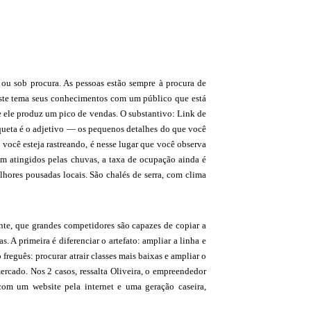
o ou sob procura. As pessoas estão sempre à procura de
 este tema seus conhecimentos com um público que está
e ele produz um pico de vendas. O substantivo: Link de
tiqueta é o adjetivo — os pequenos detalhes do que você
e você esteja rastreando, é nesse lugar que você observa
m atingidos pelas chuvas, a taxa de ocupação ainda é
hores pousadas locais. São chalés de serra, com clima
te, que grandes competidores são capazes de copiar a
. A primeira é diferenciar o artefato: ampliar a linha e
 freguês: procurar atrair classes mais baixas e ampliar o
ercado. Nos 2 casos, ressalta Oliveira, o empreendedor
com um website pela internet e uma geração caseira,