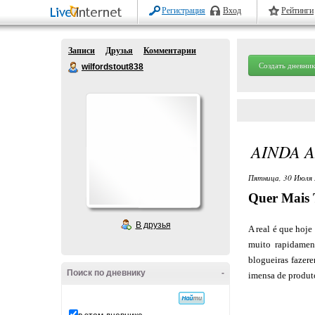
Регистрация
Вход
Рейтинги
Записи
Друзья
Комментарии
Создать дневник
wilfordstout838
AINDA 
Пятница, 30 Июля 
Quer Mais 
В друзья
A real é que hoj
muito rapidamen
blogueiras fazer
Поиск по дневнику
-
imensa de produto