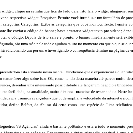
 widget, clique na setinha que fica do lado dele, isto fará o widget alargar-se, s
tivar o respectivo widget. Pesquisar: Permite você introduzir um formulário de proc
or categorias. Categorias: Exibe as categorias que você montou. Texto: Permite v
te lhe enviar o código do banner, basta arrastar o widget texto pro sidebar, depois
otar o código. Depois de isto salve e pronto, o banner imediatamente será exibi
igurado, são uma mão pela roda e ajudam muito no momento em que o que se quer 
, irá adicionando um por um e investigando o consequência término na página de e
e.
preendedora está ativando nossa mente. Percebemos que é exponencial a quantidad
 tentar fazer algo sobre isso. Ok, comentando desta maneira até parece muito des
rrência, desenhar uma interessante possibilidade até lançar um negócio a brincade
 uma facilidade, na atualidade, muito distinta - maneiras de testar a ideia. Neste 
ndada pra usuários avançados - que pode ampliar a velocidade da internet é a c
vidor, define Belfort, da Abusar, dá certo como uma espécie de “lista telefônica
ogueiros VS Agências” ainda é bastante polêmico e esta a todo o momento pre
 os blogueiros e as agências. Por enquanto a única afirmação possível é que 