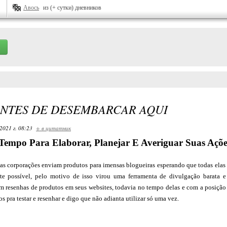
Авось
из (+ сутки) дневников
ANTES DE DESEMBARCAR AQUI
2021 г. 08:23
+ в цитатник
Tempo Para Elaborar, Planejar E Averiguar Suas Açõ
e as corporações enviam produtos para imensas blogueiras esperando que todas ela
te possível, pelo motivo de isso virou uma ferramenta de divulgação barata 
em resenhas de produtos em seus websites, todavia no tempo delas e com a posição
s pra testar e resenhar e digo que não adianta utilizar só uma vez.