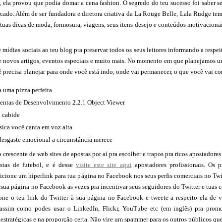
, ela provou que podia domar a cena fashion. O segredo do teu sucesso foi saber se
cado. Além de ser fundadora e diretora criativa da La Rouge Belle, Lala Rudge te
tuas dicas de moda, formosura, viagens, seus itens-desejo e conteúdos motivacionai
 mídias sociais ao teu blog pra preservar todos os seus leitores informando a respe
re novos artigos, eventos especiais e muito mais. No momento em que planejamos u
 precisa planejar para onde você está indo, onde vai permanecer, o que você vai com
a uma pizza perfeita
entas de Desenvolvimento 2.2.1 Object Viewer
 cabide
ica você canta em voz alta
esgaste emocional a circunstância merece
crescente de web sites de apostas por aí pra escolher e trapos pra ricos apostadore
stas de futebol, e é desse
visite este site aqui
apostadores profissionais. Os p
dicione um hiperlink para tua página no Facebook nos seus perfis comerciais no Twit
 sua página no Facebook as vezes pra incentivar seus seguidores do Twitter e tua
ione o teu link do Twitter à sua página no Facebook e tweete a respeito ela 
assim como podes usar o LinkedIn, Flickr, YouTube etc (em inglês) pra promo
stratégicas e na proporção certa. Não vire um spammer para os outros públicos qu