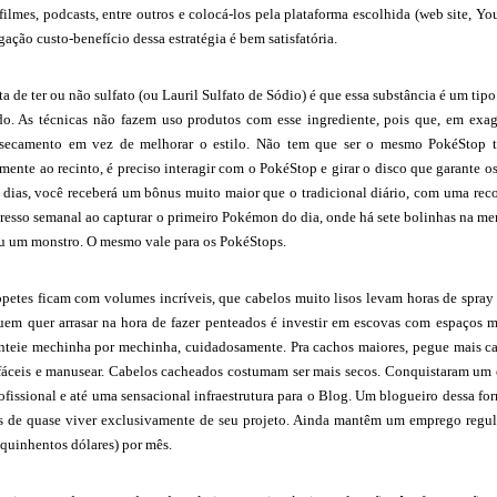
, filmes, podcasts, entre outros e colocá-los pela plataforma escolhida (web site,
gação custo-benefício dessa estratégia é bem satisfatória.
a de ter ou não sulfato (ou Lauril Sulfato de Sódio) é que essa substância é um tip
o. As técnicas não fazem uso produtos com esse ingrediente, pois que, em exag
secamento em vez de melhorar o estilo. Não tem que ser o mesmo PokéStop to
mente ao recinto, é preciso interagir com o PokéStop e girar o disco que garante 
7 dias, você receberá um bônus muito maior que o tradicional diário, com uma rec
gresso semanal ao capturar o primeiro Pokémon do dia, onde há sete bolinhas na 
u um monstro. O mesmo vale para os PokéStops.
opetes ficam com volumes incríveis, que cabelos muito lisos levam horas de spray
em quer arrasar na hora de fazer penteados é investir em escovas com espaços m
nteie mechinha por mechinha, cuidadosamente. Pra cachos maiores, pegue mais cab
 fáceis e manusear. Cabelos cacheados costumam ser mais secos. Conquistaram um 
fissional e até uma sensacional infraestrutura para o Blog. Um blogueiro dessa fo
s de quase viver exclusivamente de seu projeto. Ainda mantêm um emprego regula
quinhentos dólares) por mês.