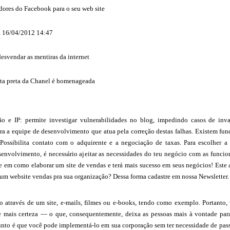
dores do Facebook para o seu web site
a 16/04/2012 14:47
esvendar as mentiras da internet
ta preta da Chanel é homenageada
ão e IP: permite investigar vulnerabilidades no blog, impedindo casos de inv
a a equipe de desenvolvimento que atua pela correção destas falhas. Existem f
Possibilita contato com o adquirente e a negociação de taxas. Para escolher 
envolvimento, é necessário ajeitar as necessidades do teu negócio com as funcion
e em como elaborar um site de vendas e terá mais sucesso em seus negócios! Este 
um website vendas pra sua organização? Dessa forma cadastre em nossa Newsletter.
ito através de um site, e-mails, filmes ou e-books, tendo como exemplo. Portanto
e mais certeza — o que, consequentemente, deixa as pessoas mais à vontade par
nto é que você pode implementá-lo em sua corporação sem ter necessidade de passa