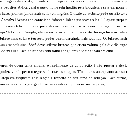
s imagens dos posts, de nada vale imagens incríveis se elas não têm formatação 
a websites. A dica geral é que o nome seja inédito pela blogsfera e seja um nome 
frases prontas (ainda mais se for em inglês). O título do website pode ou não ter
. Acessível Acesso aos conteúdos. Adaptabilidade pra novas telas. 4. Layout preparado
stam com a tela e tudo que possa deixar a leitura cansativa com a intenção de não 
eja “lido” pelo Google, ele necessita saber que você existe. Impeça brincos redo
brinco mais colar, o teu rosto podes continuar ainda mais redondo. Os brincos as
ara este web-site
. Você deve utilizar brincos que criem volume pela divisão supe
a do maxilar. Escolha brincos com formas angulares que sinalizam pra cima.
erros de quem tenta ampliar o rendimento da corporação é não prestar a devid
poderá ver de perto o regresso de tuas estratégias. Tão interessante quanto acresce
 Esteja em frequente atualização a respeito do seu ramo de atuação. Faça cursos
maneira você consegue ganhar as novidades e replicar na sua corporação.