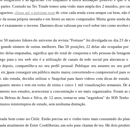
 partes. Contudo na Tec Triade temos uma visão mais ampla dos 2 mundos, por caus
ogueiros.
clique até o próximo post
de crise cada renda extra sempre cai bem, não 
r da nossa própria moradia e em frente ao micro computador. Muita gente ainda du
e é exatamente o inverso. Daremos dicas valiosas pra você sobre isto como receber
s 50 maiores líderes do universo da revista “Fortune” foi divulgada no dia 23 de
grande número de outras mulheres. Das 50 posições, 22 delas são ocupadas por 
atro delas empatadas, significa que do total de cinquenta e três pessoas da listag
fego para o teu web site é a utilização de canais de rede social pra alavancar
 depois, compartilhe-a no seu perfil pessoal. Publique seu assunto no seu per
r, etc,)para conseguir um público muito maior, convertendo-o compreensível para os
ho não estuda, decidiu utilizar o Snapchat para fazer vídeos com dicas de estudo
quatro meses e tem em torno de trinta e cinco 1 mil visualizações semanais. D
imento nos estudos, acrescentar a concentração e ser mais organizados. Foram as 
ia Helena de Assis e Silva, de 12 anos, tornar-se uma "seguidora" do SOS Tenho 
inutos ininterruptos de estudo, sem nenhuma distração.
ntada bem como no Chile. Então precisa ser o vinho tinto mais consumido do plan
ada atualmente de Entre Cordilheiras, um solo para chamar de teu. Há dois produ