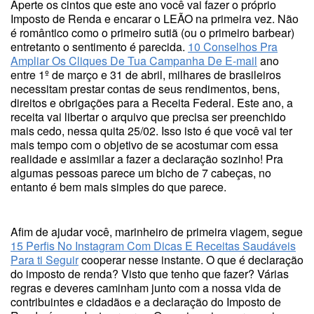
Aperte os cintos que este ano você vai fazer o próprio
Imposto de Renda e encarar o LEÃO na primeira vez. Não
é romântico como o primeiro sutiã (ou o primeiro barbear)
entretanto o sentimento é parecida.
10 Conselhos Pra
Ampliar Os Cliques De Tua Campanha De E-mail
ano
entre 1º de março e 31 de abril, milhares de brasileiros
necessitam prestar contas de seus rendimentos, bens,
direitos e obrigações para a Receita Federal. Este ano, a
receita vai libertar o arquivo que precisa ser preenchido
mais cedo, nessa quita 25/02. Isso isto é que você vai ter
mais tempo com o objetivo de se acostumar com essa
realidade e assimilar a fazer a declaração sozinho! Pra
algumas pessoas parece um bicho de 7 cabeças, no
entanto é bem mais simples do que parece.
Afim de ajudar você, marinheiro de primeira viagem, segue
15 Perfis No Instagram Com Dicas E Receitas Saudáveis
Para ti Seguir
cooperar nesse instante. O que é declaração
do imposto de renda? Visto que tenho que fazer? Várias
regras e deveres caminham junto com a nossa vida de
contribuintes e cidadãos e a declaração do Imposto de