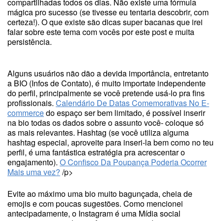
compartilhadas todos os dias. Não existe uma fórmula
mágica pro sucesso (se tivesse eu tentaria descobrir, com
certeza!). O que existe são dicas super bacanas que irei
falar sobre este tema com vocês por este post e muita
persistência.
Alguns usuários não dão a devida importância, entretanto
a BIO (Infos de Contato), é muito importate independente
do perfil, principalmente se você pretende usá-lo pra fins
profissionais.
Calendário De Datas Comemorativas No E-
commerce
do espaço ser bem limitado, é possível inserir
na bio todas os dados sobre o assunto você- coloque só
as mais relevantes. Hashtag (se você utiliza alguma
hashtag especial, aproveite para inseri-la bem como no teu
perfil, é uma fantástica estratégia pra acrescentar o
engajamento).
O Confisco Da Poupança Poderia Ocorrer
Mais uma vez?
/p>
Evite ao máximo uma bio muito bagunçada, cheia de
emojis e com poucas sugestões. Como mencionei
antecipadamente, o Instagram é uma Mídia social