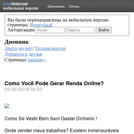
Live
Internet
Дневники
Личка
мобильная версия
Вы были перенаправлены на мобильную версию
страницы.
Вернуться!
Авторизация
Дневник
Лента друзей
/
Полная версия
Добавить в друзья
Страницы:
раньше»
Como Você Pode Gerar Renda Online?
09-08-2018 00:53
Como Se Vestir Bem Sem Gastar Dinheiro !
Onde vender meus trabalhos? Existem inmensuráveis