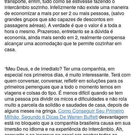
transporte, enfim, tudo como se estivesse fazendo o
intercâmbio sozinho. Infelizmente não existe uma maneira
de economizar a mais por ser 2 ou mais pessoas, (salvo
grandes grupos que são capazes de descontos em
passagens aéreas). A verdade é que o valor é a toda a
hora o mesmo. Prazeroso, entretanto se a dúvida é
economia, ainda mais sendo em 2, realmente compensa
alcançar uma acomodação que te permite cozinhar em
casa.
“Meu Deus, e de imediato? Ter uma companhia, em
especial nos primeiros dias, é muito interessante. Terá com
quem conversar, conversar, refletir em soluções para os
primeiros perrengues que a todo o momento temos em
viagens e coisas do tipo. É menos difícil quando se tem
uma pessoa pra dividir os micos e dificuldades e não rola
muito a parcela da solidão e saudades de casa, depois de
alguns meses na gringa.
Como Conseguir Seu Primeiro
Milhão, Segundo 6 Dicas De Warren Buffett
desvantagem
está no bloqueio que a companhia brasileira causa em sua
imersão no idioma e na experiência do intercâmbio. Ah,
aproveita e se inscreve no canal pra ganhar todos os