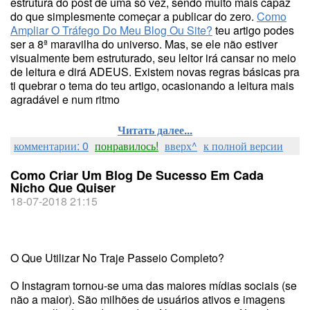
estrutura do post de uma só vez, sendo muito mais capaz
do que simplesmente começar a publicar do zero.
Como
Ampliar O Tráfego Do Meu Blog Ou Site?
teu artigo podes
ser a 8ª maravilha do universo. Mas, se ele não estiver
visualmente bem estruturado, seu leitor irá cansar no meio
de leitura e dirá ADEUS. Existem novas regras básicas pra
ti quebrar o tema do teu artigo, ocasionando a leitura mais
agradável e num ritmo
Читать далее...
комментарии: 0
понравилось!
вверх^
к полной версии
Como Criar Um Blog De Sucesso Em Cada
Nicho Que Quiser
18-07-2018 21:15
O Que Utilizar No Traje Passeio Completo?
O Instagram tornou-se uma das maiores mídias sociais (se
não a maior). São milhões de usuários ativos e imagens