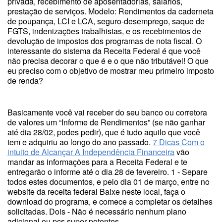
privada, recebimento de aposentadorias, salários,
prestação de serviços. Modelo: Rendimentos da caderneta
de poupança, LCI e LCA, seguro-desemprego, saque de
FGTS, indenizações trabalhistas, e os recebimentos de
devolução de impostos dos programas de nota fiscal. O
interessante do sistema da Receita Federal é que você
não precisa decorar o que é e o que não tributável! O que
eu preciso com o objetivo de mostrar meu primeiro imposto
de renda?
Basicamente você vai receber do seu banco ou corretora
de valores um “Informe de Rendimentos” (se não ganhar
até dia 28/02, podes pedir), que é tudo aquilo que você
tem e adquiriu ao longo do ano passado.
7 Dicas Com o
intuito de Alcançar A Independência Financeira
vão
mandar as informações para a Receita Federal e te
entregarão o informe até o dia 28 de fevereiro. 1 - Separe
todos estes documentos, e pelo dia 01 de março, entre no
website da receita federal Baixe neste local, faça o
download do programa, e comece a completar os detalhes
solicitadas. Dois - Não é necessário nenhum plano
adicional ou pcs super potentes.