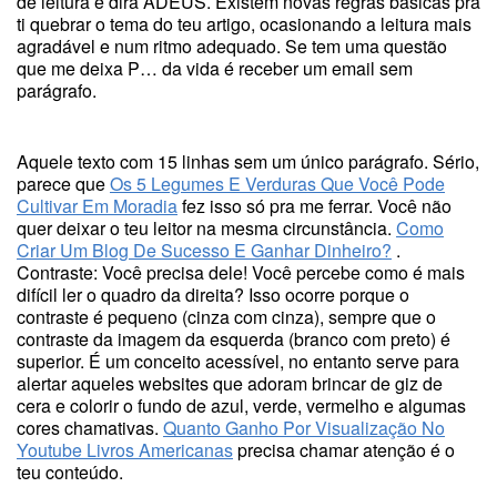
de leitura e dirá ADEUS. Existem novas regras básicas pra
ti quebrar o tema do teu artigo, ocasionando a leitura mais
agradável e num ritmo adequado. Se tem uma questão
que me deixa P… da vida é receber um email sem
parágrafo.
Aquele texto com 15 linhas sem um único parágrafo. Sério,
parece que
Os 5 Legumes E Verduras Que Você Pode
Cultivar Em Moradia
fez isso só pra me ferrar. Você não
quer deixar o teu leitor na mesma circunstância.
Como
Criar Um Blog De Sucesso E Ganhar Dinheiro?
.
Contraste: Você precisa dele! Você percebe como é mais
difícil ler o quadro da direita? Isso ocorre porque o
contraste é pequeno (cinza com cinza), sempre que o
contraste da imagem da esquerda (branco com preto) é
superior. É um conceito acessível, no entanto serve para
alertar aqueles websites que adoram brincar de giz de
cera e colorir o fundo de azul, verde, vermelho e algumas
cores chamativas.
Quanto Ganho Por Visualização No
Youtube Livros Americanas
precisa chamar atenção é o
teu conteúdo.