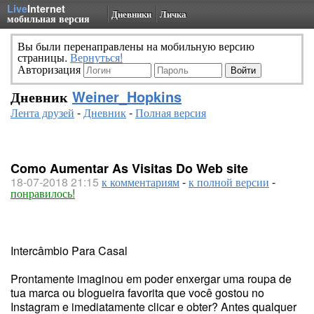
Live
Internet
Дневники
Личка
мобильная версия
Вы были перенаправлены на мобильную версию
страницы.
Вернуться!
Авторизация
Дневник
Weiner_Hopkins
Лента друзей
-
Дневник
-
Полная версия
Como Aumentar As Visitas Do Web site
18-07-2018 21:15
к комментариям
-
к полной версии
-
понравилось!
Intercâmbio Para Casal
Prontamente imaginou em poder enxergar uma roupa de
tua marca ou blogueira favorita que você gostou no
Instagram e imediatamente clicar e obter? Antes qualquer