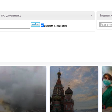
 по дневнику
-
Подписк
в этом дневнике