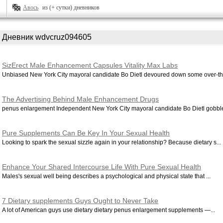
Авось
из (+ сутки) дневников
Дневник wdvcruz094605
SizErect Male Enhancement Capsules Vitality Max Labs
Unbiased New York City mayoral candidate Bo Dietl devoured down some over-the
The Advertising Behind Male Enhancement Drugs
penus enlargement Independent New York City mayoral candidate Bo Dietl gobble
Pure Supplements Can Be Key In Your Sexual Health
Looking to spark the sexual sizzle again in your relationship? Because dietary s...
Enhance Your Shared Intercourse Life With Pure Sexual Health
Dietary supplements
Males's sexual well being describes a psychological and physical state that ...
7 Dietary supplements Guys Ought to Never Take
A lot of American guys use dietary dietary penus enlargement supplements —...