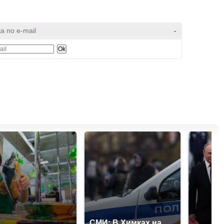
а по e-mail
-
СМИ: В Химках на