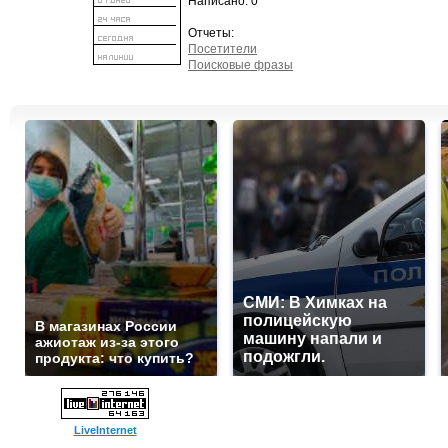
Написано: 0
Отчеты:
Посетители
Поисковые фразы
СМИ: В Химках на
полицейскую
В магазинах России
машину напали и
ажиотаж из-за этого
подожгли.
продукта: что купить?
LiveInternet