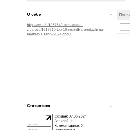
О себе
-
Поиск
https://vc.ru/u/1857549-aleksandra-
zibarova/1217710-top-10-nish-dlya-prodazhi-na-
marketpleisah-v-2024-godu
Статистика
-
Создан: 07.06.2024
Записей: 1
Комментариев: 0