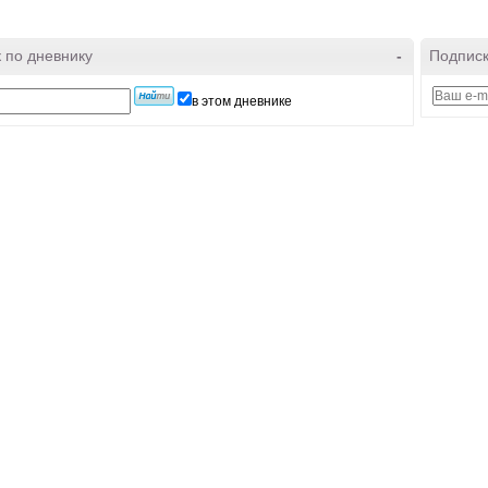
 по дневнику
-
Подписк
в этом дневнике