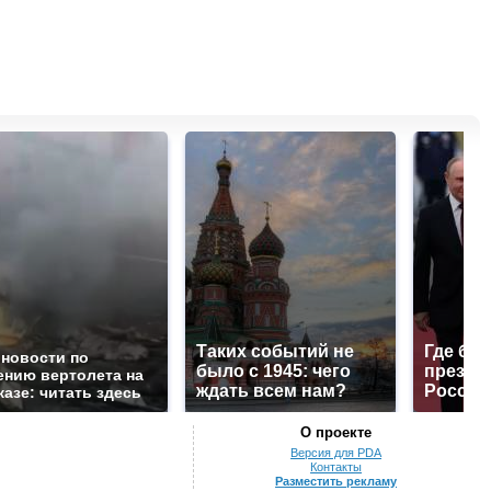
Таких событий не
Где буд
 новости по
было с 1945: чего
презид
ению вертолета на
ждать всем нам?
России
казе: читать здесь
О проекте
Версия для PDA
Контакты
Разместить рекламу