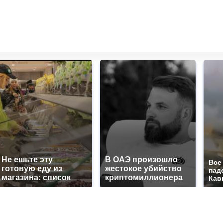
Не ешьте эту
В ОАЭ произошло
Все
готовую еду из
жестокое убийство
пад
магазина: список
криптомиллионера
Кав