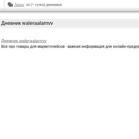
Авось
из (+ сутки) дневников
Дневник waleraalarnvv
Дневник waleraalarnvv
Все про товары для маркетплейсов - важная информация для онлайн-предп