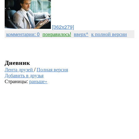
[362x279]
комментарии: 0
понравилось!
вверх^
к полной версии
Дневник
Лента друзей
/
Полная версия
Добавить в друзья
Страницы:
раньше»