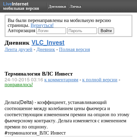
Live
Internet
Дневники
Личка
мобильная версия
Вы были перенаправлены на мобильную версию
страницы.
Вернуться!
Авторизация
Дневник
VLC_Invest
Лента друзей
-
Дневник
-
Полная версия
Терминалогия ВЛС Инвест
24-10-2015 03:16
к комментариям
-
к полной версии
-
понравилось!
Дельта(Delta) - коэффициент, устанавливающий
соотношение между колебанием цены фьючерса и
соответствующим изменением премии на опцион по этому
фьючерсному контракту. Дельта изменяется с изменением
премии по опциону.
#терминалогия_ВЛС Инвест