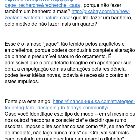
page=recherche&recherche=casa
, porque não fazer
também um banheiro a mais?
http://pixabay.com/en/new-
zealand-waterfall-nature-casa/
que irei fazer um banheiro,
pelo motivo de não fazer mais um quarto?
Esse é o famoso “jaquê”, tão temido pelos arquitetos e
empreiteiros, porque poderá conduzir à completa alteração
de planos e presumível estouro do orçamento. É
admissível que o proprietário imagine em aperfeiçoar sua
obra, a empolgação com as alterações pela residência
podes levar idéias novas, todavia é necessário controlar
estes impulsos.
Fonte pra este artigo:
https://finance365usa.com/strategies-
for-being-fam...designing-in-todays-community/
Caso você identifique este tipo de modo -- em si mesmo ou
nos outros! “recobrar a consciência” e decidir que rumo
escoltar. Impossibilite sonhar coisas como “Ah, se não fizer
de imediato, não faço nunca mais” ou “Ora, vai sair mais
caro, contudo em qualquer lugar arrumarei o dinheiro”.