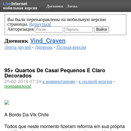
Live
Internet
Дневники
Личка
мобильная версия
Вы были перенаправлены на мобильную версию
страницы.
Вернуться!
Авторизация
Дневник
Vind_Craven
Лента друзей
-
Дневник
-
Полная версия
95+ Quartos De Casal Pequenos E Claro
Decorados
25-02-2019 07:24
к комментариям
-
к полной версии
-
понравилось!
A Bordo Da Vik Chile
Todos que neste momento fizeram reforma em sua própria