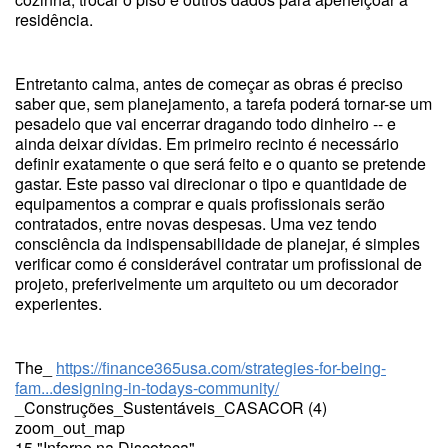
residência.
Entretanto calma, antes de começar as obras é preciso
saber que, sem planejamento, a tarefa poderá tornar-se um
pesadelo que vai encerrar dragando todo dinheiro -- e
ainda deixar dívidas. Em primeiro recinto é necessário
definir exatamente o que será feito e o quanto se pretende
gastar. Este passo vai direcionar o tipo e quantidade de
equipamentos a comprar e quais profissionais serão
contratados, entre novas despesas. Uma vez tendo
consciência da indispensabilidade de planejar, é simples
verificar como é considerável contratar um profissional de
projeto, preferivelmente um arquiteto ou um decorador
experientes.
The_
https://finance365usa.com/strategies-for-being-
fam...designing-in-todays-community/
_Construções_Sustentáveis_CASACOR (4)
zoom_out_map
15 "Inferno na Discoteca"