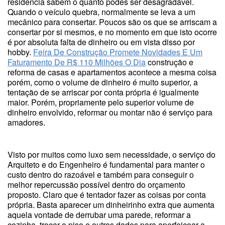
residência sabem o quanto podes ser desagradável.
Quando o veículo quebra, normalmente se leva a um
mecânico para consertar. Poucos são os que se arriscam a
consertar por si mesmos, e no momento em que isto ocorre
é por absoluta falta de dinheiro ou em vista disso por
hobby.
Feira De Construção Promete Novidades E Um
Faturamento De R$ 110 Milhões O Dia
construção e
reforma de casas e apartamentos acontece a mesma coisa
porém, como o volume de dinheiro é muito superior, a
tentação de se arriscar por conta própria é igualmente
maior. Porém, propriamente pelo superior volume de
dinheiro envolvido, reformar ou montar não é serviço para
amadores.
Visto por muitos como luxo sem necessidade, o serviço do
Arquiteto e do Engenheiro é fundamental para manter o
custo dentro do razoável e também para conseguir o
melhor repercussão possível dentro do orçamento
proposto. Claro que é tentador fazer as coisas por conta
própria. Basta aparecer um dinheirinho extra que aumenta
aquela vontade de derrubar uma parede, reformar a
cozinha, trocar o piso e outros dados para aperfeiçoar a