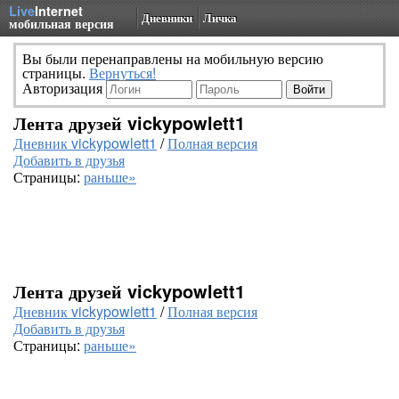
Live
Internet
Дневники
Личка
мобильная версия
Вы были перенаправлены на мобильную версию
страницы.
Вернуться!
Авторизация
Лента друзей vickypowlett1
Дневник vickypowlett1
/
Полная версия
Добавить в друзья
Страницы:
раньше»
Лента друзей vickypowlett1
Дневник vickypowlett1
/
Полная версия
Добавить в друзья
Страницы:
раньше»