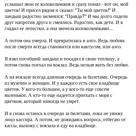
услышал звон ее колокольчиков и сразу понял - вот он, мой
цветок! И присел рядом и сказал: "Ты мой цветок!" И
ландыш радостно засмеялся: "Правда?" И мы долго сидели
друг напротив друга и смеялись. Радостно, как дети. И я
гладил ее лепестки, а она звенела колокольчиками...
А потом она умерла. И превратилась в алоэ. Ведь любовь
после смерти всегда становится или кактусом, или алоэ.
Я взял погибший ландыш и посадил в свою теплицу, а
потом снова поехал на вокзал. Ведь нельзя жить без любви.
А на вокзале всегда длинная очередь за билетами. Очередь
из мужчин и женщин. И у каждого есть свое кладбище
цветов. У кого-то большое, а у кого-то еще совсем
маленькое. А кто-то еще надеется приехать с моря с
цветком, который никогда не умрет.
И я снова остаюсь в очереди за билетами, пока не увижу
лицо кассира. А потом, не дожидаясь вопроса, отбегаю от
кассы, выхожу с вокзала и еду на кладбище.