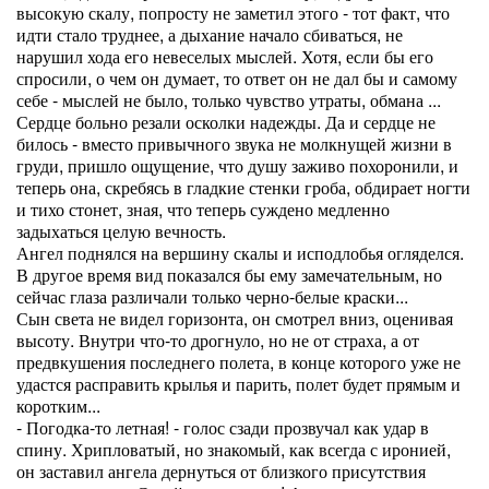
высокую скалу, попросту не заметил этого - тот факт, что
идти стало труднее, а дыхание начало сбиваться, не
нарушил хода его невеселых мыслей. Хотя, если бы его
спросили, о чем он думает, то ответ он не дал бы и самому
себе - мыслей не было, только чувство утраты, обмана ...
Сердце больно резали осколки надежды. Да и сердце не
билось - вместо привычного звука не молкнущей жизни в
груди, пришло ощущение, что душу заживо похоронили, и
теперь она, скребясь в гладкие стенки гроба, обдирает ногти
и тихо стонет, зная, что теперь суждено медленно
задыхаться целую вечность.
Ангел поднялся на вершину скалы и исподлобья огляделся.
В другое время вид показался бы ему замечательным, но
сейчас глаза различали только черно-белые краски...
Сын света не видел горизонта, он смотрел вниз, оценивая
высоту. Внутри что-то дрогнуло, но не от страха, а от
предвкушения последнего полета, в конце которого уже не
удастся расправить крылья и парить, полет будет прямым и
коротким...
- Погодка-то летная! - голос сзади прозвучал как удар в
спину. Хрипловатый, но знакомый, как всегда с иронией,
он заставил ангела дернуться от близкого присутствия