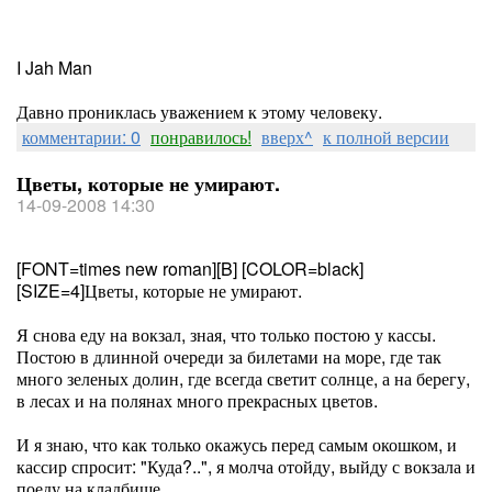
I Jah Man
Давно прониклась уважением к этому человеку.
комментарии: 0
понравилось!
вверх^
к полной версии
Цветы, которые не умирают.
14-09-2008 14:30
[FONT=times new roman][B] [COLOR=black]
[SIZE=4]Цветы, которые не умирают.
Я снова еду на вокзал, зная, что только постою у кассы.
Постою в длинной очереди за билетами на море, где так
много зеленых долин, где всегда светит солнце, а на берегу,
в лесах и на полянах много прекрасных цветов.
И я знаю, что как только окажусь перед самым окошком, и
кассир спросит: "Куда?..", я молча отойду, выйду с вокзала и
поеду на кладбище...