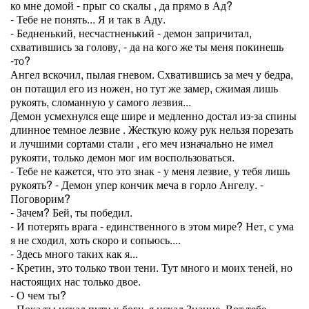
ко мне домой - прыг со скалы , да прямо в Ад?
- Тебе не понять... Я и так в Аду.
- Бедненький, несчастненький - демон запричитал,
схватившись за голову, - да на кого же ты меня покинешь
-то?
Ангел вскочил, пылая гневом. Схватившись за меч у бедра,
он потащил его из ножен, но тут же замер, сжимая лишь
рукоять, сломанную у самого лезвия...
Демон усмехнулся еще шире и медленно достал из-за спины
длинное темное лезвие . Жесткую кожу рук нельзя порезать
и лучшими сортами стали , его меч изначально не имел
рукояти, только демон мог им воспользоваться.
- Тебе не кажется, что это знак - у меня лезвие, у тебя лишь
рукоять? - Демон упер кончик меча в горло Ангелу. -
Поговорим?
- Зачем? Бей, ты победил.
- И потерять врага - единственного в этом мире? Нет, с ума
я не сходил, хоть скоро и сопьюсь....
- Здесь много таких как я...
- Кретин, это только твои тени. Тут много и моих теней, но
настоящих нас только двое.
- О чем ты?
- Пока ты искал пути к богу, я искал Знание. Вот тебе