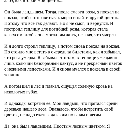
алоэ, как второй мой цветок...
Он была ландышем. Тогда, после смерти розы, я поехал на
вокзал, чтобы отправиться к морю и найти другой цветок.
Потому что все так делают. Но я не смог, и вернулся. И
построил теплицу для погибшей розы, которая стала
кактусом, чтобы она могла там жить, не зная, что умерла.
И я долго строил теплицу, а потом снова поехал на вокзал.
Но стоило мне встать в очередь за билетами, как я забывал,
что роза умерла. Я забывал, что там, в теплице уже давно
лишь колючий безобразный кактус, а не прекрасный цветок
с нежными лепестками. И я снова мчался с вокзала к своей
теплице...
А потом шел в лес и плакал, ощущая соленую кровь на
исколотых губах.
И однажды встретил ее. Мой ландыш, что прятался среди
деревьев нашего леса. Оказалось, чтобы встретить свой
цветок, не надо ехать к далеким полянам и лесам...
Да, она была ландышем. Простым лесным цветком. Я