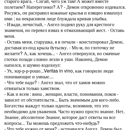
старого врага. - Сигай, чего уж там! А может вместе
полетаем? Наперегонки? А? - Демон откровенно издевался.
Рисуясь, он расправил кожаные крылья и изящно взмахнул
ими ; на некрасивом лице блуждала кривая улыбка.
- Изыди, нечистый, - Ангел поднял руку для крестного
знамения, но перевел взмах в отмахивающий жест. - Оставь
меня.
- Оставь меня, старушка, я в печали - констатировал Демон,
доставая из-под крыла бутылку. - Мх-м, по глоточку не
желаете? А, как хочешь... - Ангел отвернулся, но смачные
глотки позади словно лезли в уши. Наконец, Демон
напился, и шумно вздохнул:
- Ух, хор-р-р-рошо...Veritas in vino, как говорили люди
понимающие и умные....
- Что тебе надо? - Ангел знал, что от хамов можно
отвязаться только хамством.
- Как и всем : вина , женщин, власти, понимания, покоя -
зависит от обстоятельств... Быть значимым для кого-либо.
Богатства жаждут только идиоты, возомнив, что это
необходимо для уважения. Часто нужно просто знание. Нет,
Знание, абсолютное Знание, которое даст ответы на все
вопросы... Ты можешь предложить что-нибудь?
- Что тебе нужно от меня? - исправился Ангел. Демон был