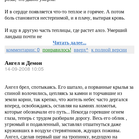
И в сердце появляется что-то теплое и горячее. А потом
боль становится нестерпимой, и я плачу, вытирая кровь.
И иду в другую часть теплицы, где растет алоэ. Умерший
ландыш почти не
Читать далее...
комментарии: 0
понравилось!
вверх^
к полной версии
Ангел и Демон
14-09-2008 10:05
Ангел брел, спотыкаясь. Его шатало, а порванные крылья за
спиной волочились, цепляясь за камни и торчавшие из
земли корни, так крепко, что житель небес часто дергался
вперед, освобождаясь, оставляя на камнях лохмотья,
которые обозначали его путь... Некогда горевшие огнем
глаза, теперь с трудом разбирали дорогу. Весь его облик ,
угрюмый и подавленный, заставлял отшатнуться даже
круживших в воздухе стервятников, ждущих поживы.
Ангел, сделав первый шаг на тропинку, ведущую на