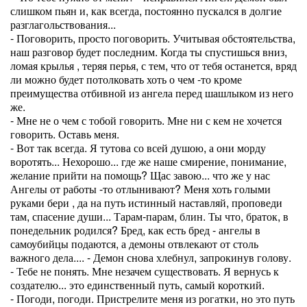
слишком пьян и, как всегда, постоянно пускался в долгие
разглагольствования...
- Поговорить, просто поговорить. Учитывая обстоятельства,
наш разговор будет последним. Когда ты спустишься вниз,
ломая крылья , теряя перья, с тем, что от тебя останется, вряд
ли можно будет потолковать хоть о чем -то кроме
преимущества отбивной из ангела перед шашлыком из него
же.
- Мне не о чем с тобой говорить. Мне ни с кем не хочется
говорить. Оставь меня.
- Вот так всегда. Я тутова со всей душою, а они морду
воротять... Нехорошо... где же наше смирение, понимание,
желание прийти на помощь? Щас завою... что же у нас
Ангелы от работы -то отлынивают? Меня хоть голыми
руками бери , да на путь истинный наставляй, проповеди
там, спасение души... Тарам-парам, блин. Ты что, браток, в
понедельник родился? Бред, как есть бред - ангелы в
самоубийцы подаются, а демоны отвлекают от столь
важного дела.... - Демон снова хлебнул, запрокинув голову.
- Тебе не понять. Мне незачем существовать. Я вернусь к
создателю... это единственный путь, самый короткий.
- Погоди, погоди. Пристрелите меня из рогатки, но это путь