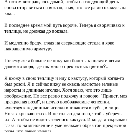
А потом возвращаюсь домой, чтобы на следующий день
снова отправиться на вокзал, зная, что все равно окажусь на
кла...
В последнее время мой путь короче. Теперь я сворачиваю к
теплице, не доезжая до вокзала.
И медленно бреду, глядя на сверкающие стекла и ярко
накрашенную арматуру.
Почему же я больше не покупаю билеты к полям и лесам
далекого моря, где так много прекрасных цветов?..
Я вхожу в свою теплицу и иду к кактусу, который когда-то
был розой. Я и сейчас вижу ее сквозь мясистые зеленые
наросты и длинные иголки. Хотя знаю, что это лишь
воображение. Но все равно подхожу и говорю: "Привет, моя
прекрасная роза!", и целую воображаемые лепестки,
чувствуя как длинные иголки впиваются в губы, в лицо...
Но я закрываю глаза. И не только для того, чтобы уберечь
их. А чтобы не видеть зеленого кактуса. И когда я закрываю
глаза, то на мгновение в уме мелькает образ той прекрасной
розы, что давно умерла.