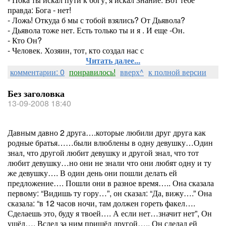
правда: Бога - нет!
- Ложь! Откуда б мы с тобой взялись? От Дьявола?
- Дьявола тоже нет. Есть только ты и я . И еще -Он.
- Кто Он?
- Человек. Хозяин, тот, кто создал нас с
Читать далее...
комментарии: 0
понравилось!
вверх^
к полной версии
Без заголовка
13-09-2008 18:40
Давным давно 2 друга….которые любили друг друга как
родные братья……были влюблены в одну девушку…Один
знал, что другой любит девушку и другой знал, что тот
любит девушку…но они не знали что они любят одну и ту
же девушку…. В один день они пошли делать ей
предложение…. Пошли они в разное время….. Она сказала
первому: “Видишь ту гору…”, он сказал: “Да, вижу….” Она
сказала: “в 12 часов ночи, там должен гореть факел….
Сделаешь это, буду я твоей…. А если нет…значит нет”, Он
ушёл…. Вслед за ним пришёл другой….. Он сделал ей