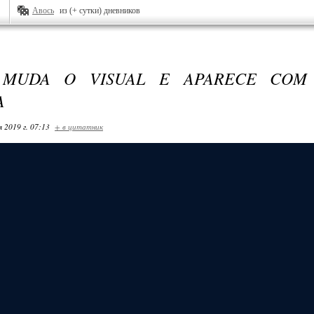
Авось
из (+ сутки) дневников
 MUDA O VISUAL E APARECE COM
A
я 2019 г. 07:13
+ в цитатник