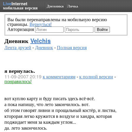
Live
Internet
Дневники
Личка
мобильная версия
Вы были перенаправлены на мобильную версию
страницы.
Вернуться!
Авторизация
Дневник
Velchis
Лента друзей
-
Дневник
-
Полная версия
я вернулась.
11-09-2007 20:19
к комментариям
-
к полной версии
-
понравилось!
вот куплю карту и буду писать здесь всё-всё.
а пока напишу, что лето закончилось. вот.
об этом говорят ливни и прощальный костёр, и листва,
кторорая легко кружится в воздухе и хандра, которая
поджидает меня за каждым углом...
да. лето закончилось.