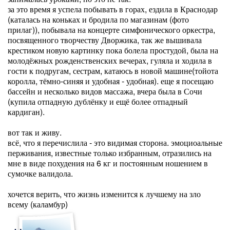
за это время я успела побывать в горах, ездила в Краснодар
(каталась на коньках и бродила по магазинам (фото
прилаг)), побывала на концерте симфонического оркестра,
посвященного творчеству Дворжика, так же вышивала
крестиком новую картинку пока болела простудой, была на
молодёжных рожденственских вечерах, гуляла и ходила в
гости к подругам, сестрам, катаюсь в новой машине(тойота
королла, тёмно-синяя и удобная - удобная). еще я посещаю
бассейн и несколько видов массажа, вчера была в Сочи
(купила отпадную дублёнку и ещё более отпадный
кардиган).
вот так и живу.
всё, что я перечислила - это видимая сторона. эмоциоальные
перживания, известные только избранным, отразились на
мне в виде похудения на 6 кг и постоянным ношением в
сумочке валидола.
хочется верить, что жизнь изменится к лучшему на зло
всему (каламбур)