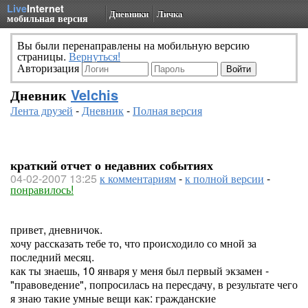
Live
Internet
Дневники
Личка
мобильная версия
Вы были перенаправлены на мобильную версию
страницы.
Вернуться!
Авторизация
Дневник
Velchis
Лента друзей
-
Дневник
-
Полная версия
краткий отчет о недавних событиях
04-02-2007 13:25
к комментариям
-
к полной версии
-
понравилось!
привет, дневничок.
хочу рассказать тебе то, что происходило со мной за
последний месяц.
как ты знаешь, 10 января у меня был первый экзамен -
"правоведение", попросилась на пересдачу, в результате чего
я знаю такие умные вещи как: гражданские