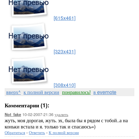
[615x461]
[323x431]
[308x410]
вверх^
к полной версии
понравилось!
в evernote
Комментарии (1):
10-02-2007-21:36
удалить
Not_fake
жуть, моя дорогая, жуть. эх, была бы я рядом с тобой..а на
коньки встала и я. только так и спасаюсь=)
Обратиться
-
Ответить
-
К полной версии