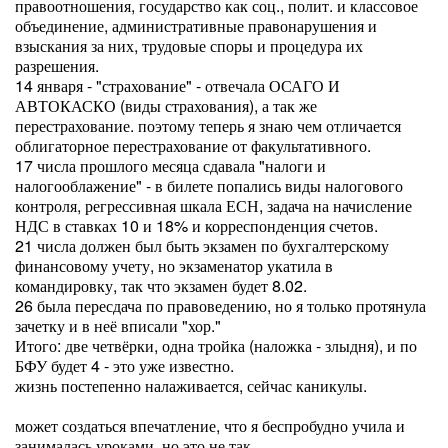
правоотношения, государство как соц., полит. и классовое
объединение, административные правонарушения и
взыскания за них, трудовые споры и процедура их
разрешения.
14 января - "страхование" - отвечала ОСАГО И
АВТОКАСКО (виды страхования), а так же
перестрахование. поэтому теперь я знаю чем отличается
облигаторное перестрахование от факультативного.
17 числа прошлого месяца сдавала "налоги и
налогооблажение" - в билете попались виды налогового
контроля, регрессивная шкала ЕСН, задача на начисление
НДС в ставках 10 и 18% и корреспонденция счетов.
21 числа должен был быть экзамен по бухгалтерскому
финансовому учету, но экзаменатор укатила в
командировку, так что экзамен будет 8.02.
26 была пересдача по правоведению, но я только протянула
зачетку и в неё вписали "хор."
Итого: две четвёрки, одна тройка (наложка - злыдня), и по
БФУ будет 4 - это уже известно.
жизнь постепенно налаживается, сейчас каникулы.
может создаться впечатление, что я беспробудно учила и
занималась уроками, но это не так.