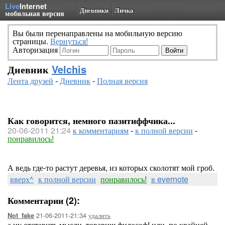
Live
Internet
Дневники
Личка
мобильная версия
Вы были перенаправлены на мобильную версию
страницы.
Вернуться!
Авторизация
Дневник
Velchis
Лента друзей
-
Дневник
-
Полная версия
Как говорится, немного пазитиффчика...
20-06-2011 21:24
к комментариям
-
к полной версии
-
понравилось!
А ведь где-то растут деревья, из которых сколотят мой гроб.
вверх^
к полной версии
понравилось!
в evernote
Комментарии (2):
21-06-2011-21:34
удалить
Not_fake
а ну отставить мысли, товарищ философ! или, по крайней