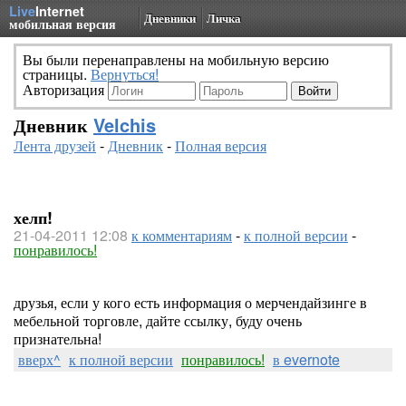
Live
Internet
Дневники
Личка
мобильная версия
Вы были перенаправлены на мобильную версию
страницы.
Вернуться!
Авторизация
Дневник
Velchis
Лента друзей
-
Дневник
-
Полная версия
хелп!
21-04-2011 12:08
к комментариям
-
к полной версии
-
понравилось!
друзья, если у кого есть информация о мерчендайзинге в
мебельной торговле, дайте ссылку, буду очень
признательна!
вверх^
к полной версии
понравилось!
в evernote