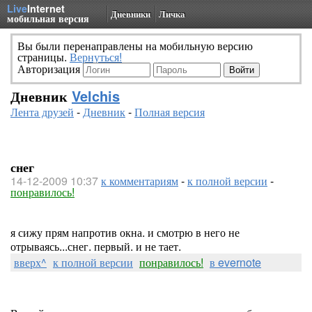
Live
Internet
Дневники
Личка
мобильная версия
Вы были перенаправлены на мобильную версию
страницы.
Вернуться!
Авторизация
Дневник
Velchis
Лента друзей
-
Дневник
-
Полная версия
снег
14-12-2009 10:37
к комментариям
-
к полной версии
-
понравилось!
я сижу прям напротив окна. и смотрю в него не
отрываясь...снег. первый. и не тает.
вверх^
к полной версии
понравилось!
в evernote