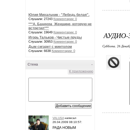
Юлия Михальчик - "Лебедь белая".
Слушали: 27243
Комментарии: 0
***А. Бандера_Женщине, которую не
встретил***
Слушали: 19649
Комментарии: 0
АУДИО-
Игорь Тальков - Чистые пруды
Слушали: 30953
Комментарии: 0
Суббота, 26 Декабр
Дым сигарет с минтолом
Слушали: 6638
Комментарии: 0
Стена
-
К приложению
VALUSA
написал
26.04.2009 08:10:57:
РАДА НОВЫМ