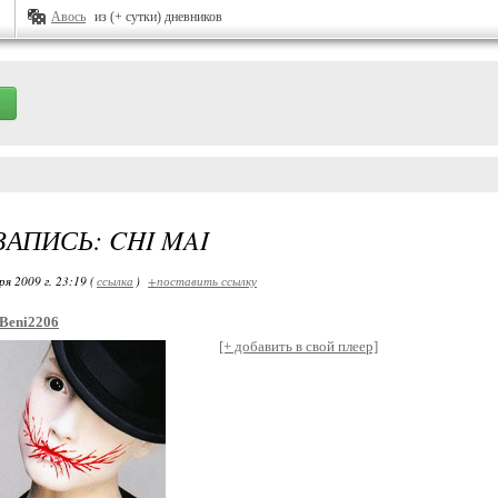
Авось
из (+ сутки) дневников
ЗАПИСЬ: CHI MAI
я 2009 г. 23:19 (
ссылка
)
+поставить ссылку
Beni2206
[+ добавить в свой плеер]