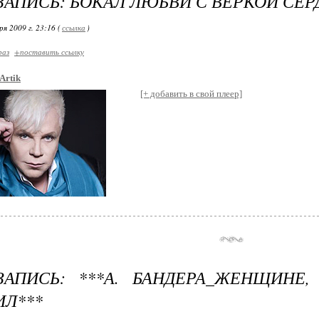
ЗАПИСЬ: БОКАЛ ЛЮБВИ С ВЕРКОЙ СЕ
я 2009 г. 23:16 (
ссылка
)
раз
+поставить ссылку
Artik
[+ добавить в свой плеер]
ЗАПИСЬ: ***А. БАНДЕРА_ЖЕНЩИНЕ
ИЛ***