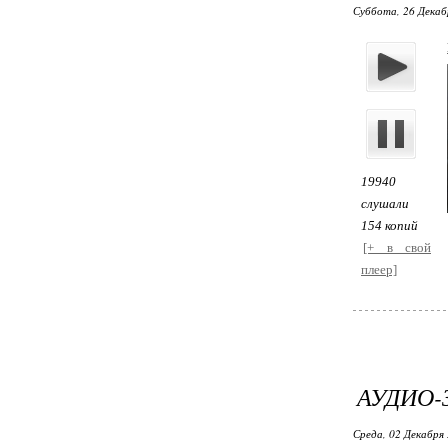
Суббота, 26 Декабр
19940
слушали
154 копий
[+ в свой
плеер]
АУДИО-
Среда, 02 Декабря 