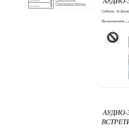
АУДИО-
Посетители
Поисковые фразы
Суббота, 26 Декабр
Процитировано
1 
АУДИО-
ВСТРЕТ