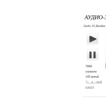
АУДИО-
Среда, 02 Декабря 
7066
слушали
145 копий
[+ в свой
плеер]