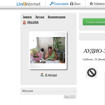
Регистрация
Вход
Рейтинги
Записи
Друзья
Комментарии
Создать дневник
VALUSA
АУДИО-
Суббота, 26 Декабр
В друзья
Музыка
-
Все (22)