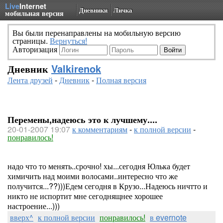
Live
Internet
Дневники
Личка
мобильная версия
Вы были перенаправлены на мобильную версию
страницы.
Вернуться!
Авторизация
Дневник
Valkirenok
Лента друзей
-
Дневник
-
Полная версия
Перемены,надеюсь это к лучшему....
20-01-2007 19:07
к комментариям
-
к полной версии
-
понравилось!
надо что то менять..срочно! хы...сегодня Юлька будет
химичить над моими волосами..интересно что же
получится...??)))Едем сегодня в Крузо...Надеюсь ничтто и
никто не испортит мне сегоднящнее хорошее
настроение...)))
вверх^
к полной версии
понравилось!
в evernote